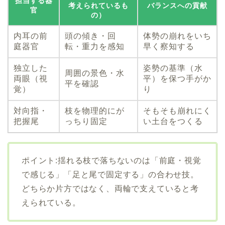
担当する器
考えられているも
バランスへの貢献
官
の）
内耳の前
頭の傾き・回
体勢の崩れをいち
庭器官
転・重力を感知
早く察知する
独立した
姿勢の基準（水
周囲の景色・水
両眼（視
平）を保つ手がか
平を確認
覚）
り
対向指・
枝を物理的にが
そもそも崩れにく
把握尾
っちり固定
い土台をつくる
ポイント:揺れる枝で落ちないのは「前庭・視覚
で感じる」「足と尾で固定する」の合わせ技。
どちらか片方ではなく、両輪で支えていると考
えられている。