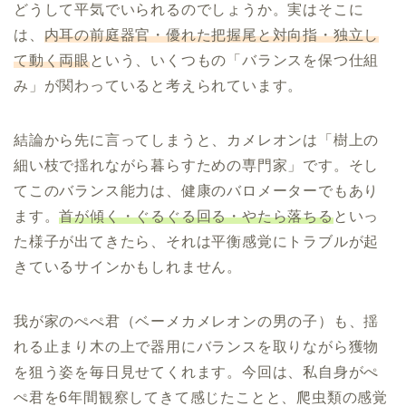
どうして平気でいられるのでしょうか。実はそこに
は、
内耳の前庭器官・優れた把握尾と対向指・独立し
て動く両眼
という、いくつもの「バランスを保つ仕組
み」が関わっていると考えられています。
結論から先に言ってしまうと、カメレオンは「樹上の
細い枝で揺れながら暮らすための専門家」です。そし
てこのバランス能力は、健康のバロメーターでもあり
ます。
首が傾く・ぐるぐる回る・やたら落ちる
といっ
た様子が出てきたら、それは平衡感覚にトラブルが起
きているサインかもしれません。
我が家のぺぺ君（ベーメカメレオンの男の子）も、揺
れる止まり木の上で器用にバランスを取りながら獲物
を狙う姿を毎日見せてくれます。今回は、私自身がぺ
ぺ君を6年間観察してきて感じたことと、爬虫類の感覚