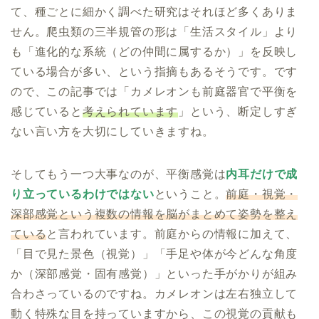
て、種ごとに細かく調べた研究はそれほど多くありま
せん。爬虫類の三半規管の形は「生活スタイル」より
も「進化的な系統（どの仲間に属するか）」を反映し
ている場合が多い、という指摘もあるそうです。です
ので、この記事では「カメレオンも前庭器官で平衡を
感じていると
考えられています
」という、断定しすぎ
ない言い方を大切にしていきますね。
そしてもう一つ大事なのが、平衡感覚は
内耳だけで成
り立っているわけではない
ということ。
前庭・視覚・
深部感覚という複数の情報を脳がまとめて姿勢を整え
ている
と言われています。前庭からの情報に加えて、
「目で見た景色（視覚）」「手足や体が今どんな角度
か（深部感覚・固有感覚）」といった手がかりが組み
合わさっているのですね。カメレオンは左右独立して
動く特殊な目を持っていますから、この視覚の貢献も