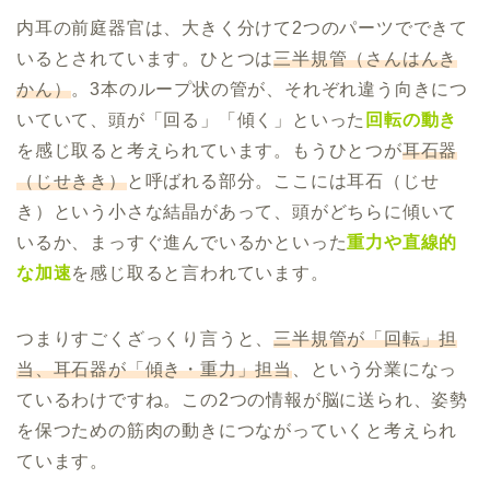
内耳の前庭器官は、大きく分けて2つのパーツでできて
いるとされています。ひとつは
三半規管（さんはんき
かん）
。3本のループ状の管が、それぞれ違う向きにつ
いていて、頭が「回る」「傾く」といった
回転の動き
を感じ取ると考えられています。もうひとつが
耳石器
（じせきき）
と呼ばれる部分。ここには耳石（じせ
き）という小さな結晶があって、頭がどちらに傾いて
いるか、まっすぐ進んでいるかといった
重力や直線的
な加速
を感じ取ると言われています。
つまりすごくざっくり言うと、
三半規管が「回転」担
当、耳石器が「傾き・重力」担当
、という分業になっ
ているわけですね。この2つの情報が脳に送られ、姿勢
を保つための筋肉の動きにつながっていくと考えられ
ています。