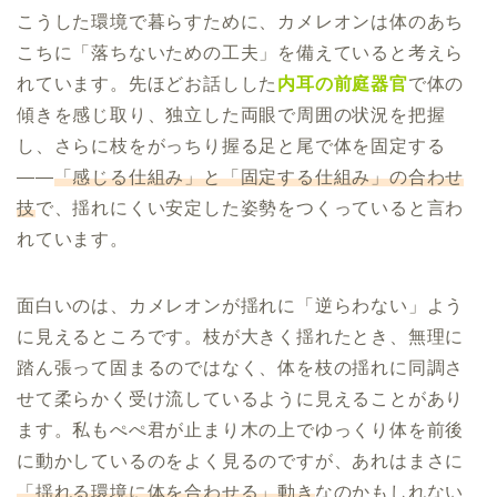
こうした環境で暮らすために、カメレオンは体のあち
こちに「落ちないための工夫」を備えていると考えら
れています。先ほどお話しした
内耳の前庭器官
で体の
傾きを感じ取り、独立した両眼で周囲の状況を把握
し、さらに枝をがっちり握る足と尾で体を固定する
——
「感じる仕組み」と「固定する仕組み」の合わせ
技
で、揺れにくい安定した姿勢をつくっていると言わ
れています。
面白いのは、カメレオンが揺れに「逆らわない」よう
に見えるところです。枝が大きく揺れたとき、無理に
踏ん張って固まるのではなく、体を枝の揺れに同調さ
せて柔らかく受け流しているように見えることがあり
ます。私もぺぺ君が止まり木の上でゆっくり体を前後
に動かしているのをよく見るのですが、あれはまさに
「揺れる環境に体を合わせる」動き
なのかもしれない