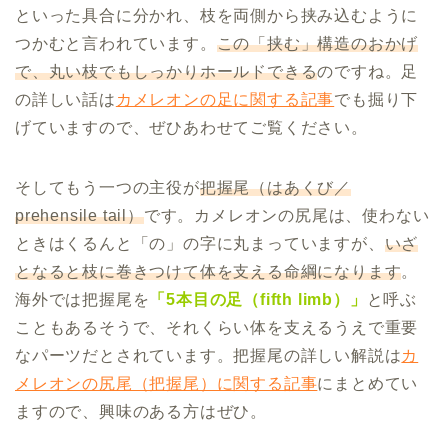
といった具合に分かれ、枝を両側から挟み込むように
つかむと言われています。
この「挟む」構造のおかげ
で、丸い枝でもしっかりホールドできる
のですね。足
の詳しい話は
カメレオンの足に関する記事
でも掘り下
げていますので、ぜひあわせてご覧ください。
そしてもう一つの主役が
把握尾（はあくび／
prehensile tail）
です。カメレオンの尻尾は、使わない
ときはくるんと「の」の字に丸まっていますが、
いざ
となると枝に巻きつけて体を支える命綱になります
。
海外では把握尾を
「5本目の足（fifth limb）」
と呼ぶ
こともあるそうで、それくらい体を支えるうえで重要
なパーツだとされています。把握尾の詳しい解説は
カ
メレオンの尻尾（把握尾）に関する記事
にまとめてい
ますので、興味のある方はぜひ。