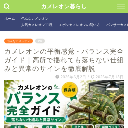
カメレオン暮らし
ホーム
色んなカメレオン
人気カメレオン11種
エボシカメレオンの飼い方
パンサーカメ
色んなカメレオン
PR
カメレオンの平衡感覚・バランス完全
ガイド｜高所で揺れても落ちない仕組
みと異常のサインを徹底解説
2026年6月2日
/
2026年7月13日