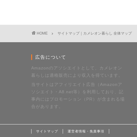
HOME
サイトマップ｜カメレオン暮らし 全体マップ
広告について
Amazonのアソシエイトとして、カメレオン
暮らしは適格販売により収入を得ています。
当サイトはアフィリエイト広告（Amazonア
ソシエイト・A8.net等）を利用しており、記
事内にはプロモーション（PR）が含まれる場
合があります。
サイトマップ
運営者情報・免責事項