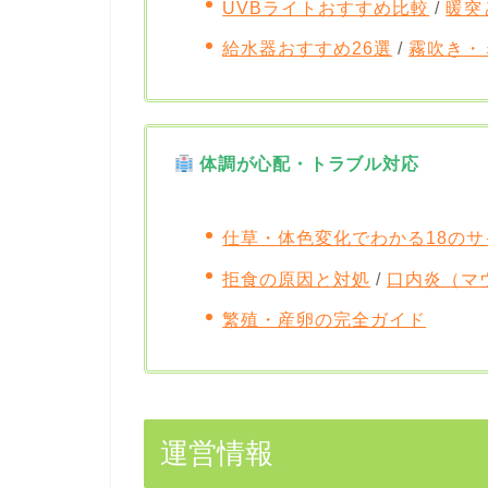
UVBライトおすすめ比較
/
暖突
給水器おすすめ26選
/
霧吹き・
体調が心配・トラブル対応
仕草・体色変化でわかる18のサ
拒食の原因と対処
/
口内炎（マ
繁殖・産卵の完全ガイド
運営情報