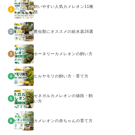
飼いやすい人気カメレオン11種
1
類
爬虫類にオススメの給水器26選
2
ホーネリーカメレオンの飼い方
3
ヒルヤモリの飼い方・育て方
4
セネガルカメレオンの値段・飼
5
い方
カメレオンの赤ちゃんの育て方
6