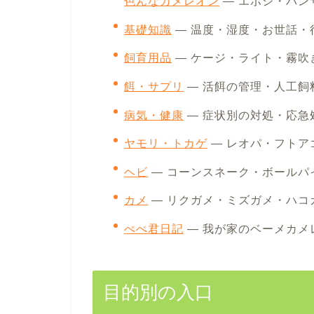
色んなカメレオン
— エボシ・パン
基礎知識
— 温度・湿度・お世話・
飼育用品
— ケージ・ライト・霧吹
餌・サプリ
— 活餌の管理・人工飼
病気・健康
— 症状別の対処・応急
ヤモリ・トカゲ
— レオパ・フトア
ヘビ
— コーンスネーク・ボールパ
カメ
— リクガメ・ミズガメ・ハコ
ぺぺ君日記
— 我が家のベーメカメ
目的別の入口