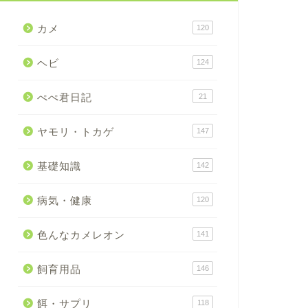
カメ
120
ヘビ
124
ぺぺ君日記
21
ヤモリ・トカゲ
147
基礎知識
142
病気・健康
120
色んなカメレオン
141
飼育用品
146
餌・サプリ
118