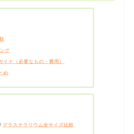
類
キング
ガイド（必要なもの・費用）
とめ
/
グラステラリウム全サイズ比較