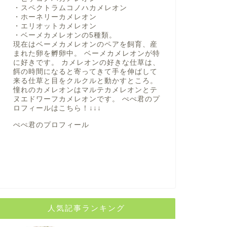
・スペクトラムコノハカメレオン
・ホーネリーカメレオン
・エリオットカメレオン
・ベーメカメレオンの5種類。
現在はベーメカメレオンのペアを飼育、産
まれた卵を孵卵中。 ベーメカメレオンが特
に好きです。 カメレオンの好きな仕草は、
餌の時間になると寄ってきて手を伸ばして
来る仕草と目をクルクルと動かすところ。
憧れのカメレオンはマルテカメレオンとテ
ヌエドワーフカメレオンです。 ぺぺ君のプ
ロフィールは
こちら！
↓↓↓
ぺぺ君のプロフィール
人気記事ランキング