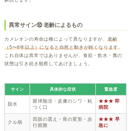
異常サイン⑩ 老齢によるもの
カメレオンの寿命は種によって異なりますが、
老齢
（5〜8年以上）になると自然と動きが鈍くなります
。
これ自体は異常ではありませんが、食欲・飲水・糞の
状態は引き続き観察してあげましょう。
サイン
具体的な症状
緊急度
眼球陥没・皮膚のシワ・粘
★★★ 即
脱水
つく口
病院
四肢の震え・骨の変形・歩
★★★ 早
クル病
行困難
急に