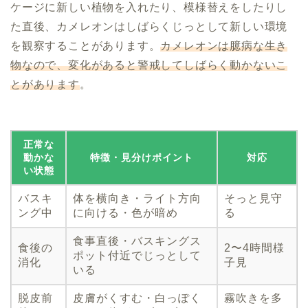
ケージに新しい植物を入れたり、模様替えをしたりし
た直後、カメレオンはしばらくじっとして新しい環境
を観察することがあります。
カメレオンは臆病な生き
物なので、変化があると警戒してしばらく動かないこ
とがあります
。
正常な
動かな
特徴・見分けポイント
対応
い状態
バスキ
体を横向き・ライト方向
そっと見守
ング中
に向ける・色が暗め
る
食事直後・バスキングス
食後の
2〜4時間様
ポット付近でじっとして
消化
子見
いる
脱皮前
皮膚がくすむ・白っぽく
霧吹きを多