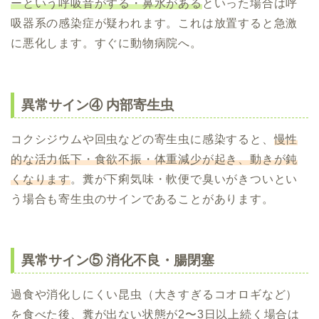
ーという呼吸音がする・鼻水がある
といった場合は呼
吸器系の感染症が疑われます。これは放置すると急激
に悪化します。すぐに動物病院へ。
異常サイン④ 内部寄生虫
コクシジウムや回虫などの寄生虫に感染すると、
慢性
的な活力低下・食欲不振・体重減少が起き、動きが鈍
くなります
。糞が下痢気味・軟便で臭いがきついとい
う場合も寄生虫のサインであることがあります。
異常サイン⑤ 消化不良・腸閉塞
過食や消化しにくい昆虫（大きすぎるコオロギなど）
を食べた後、糞が出ない状態が2〜3日以上続く場合は