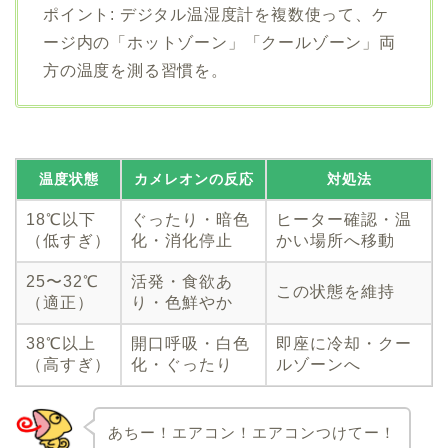
ポイント: デジタル温湿度計を複数使って、ケ
ージ内の「ホットゾーン」「クールゾーン」両
方の温度を測る習慣を。
温度状態
カメレオンの反応
対処法
18℃以下
ぐったり・暗色
ヒーター確認・温
（低すぎ）
化・消化停止
かい場所へ移動
25〜32℃
活発・食欲あ
この状態を維持
（適正）
り・色鮮やか
38℃以上
開口呼吸・白色
即座に冷却・クー
（高すぎ）
化・ぐったり
ルゾーンへ
あちー！エアコン！エアコンつけてー！