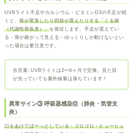
UVBライト不足やカルシウム・ビタミンD3の不足が続
くと、
骨が変形したり四肢が震えたりする「くる病
（代謝性骨疾患）」
を発症します。手足が震えてい
る・骨が曲がって見える・ゆっくりしか動けないとい
った場合は要注意です。
合言葉: UVBライトは2〜6ヶ月で交換。見た目
が光っていても紫外線量は落ちています！
異常サイン③ 呼吸器感染症（肺炎・気管支
炎）
口をあけてぼーっとしている・ゴロゴロ・ヒューヒュ