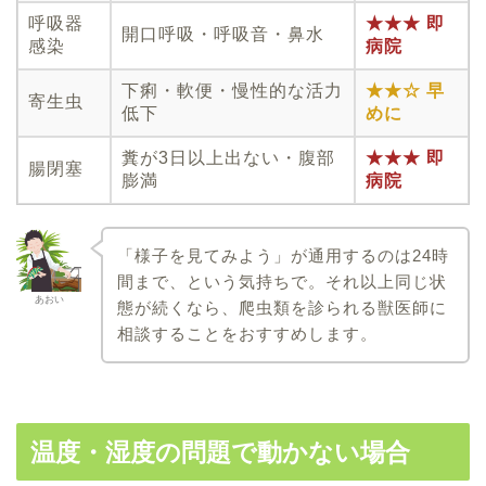
呼吸器
★★★ 即
開口呼吸・呼吸音・鼻水
感染
病院
下痢・軟便・慢性的な活力
★★☆ 早
寄生虫
低下
めに
糞が3日以上出ない・腹部
★★★ 即
腸閉塞
膨満
病院
「様子を見てみよう」が通用するのは24時
間まで、という気持ちで。それ以上同じ状
あおい
態が続くなら、爬虫類を診られる獣医師に
相談することをおすすめします。
温度・湿度の問題で動かない場合