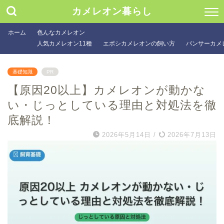
カメレオン暮らし
ホーム
色んなカメレオン
人気カメレオン11種
エボシカメレオンの飼い方
パンサーカメ
基礎知識
PR
【原因20以上】カメレオンが動かな
い・じっとしている理由と対処法を徹
底解説！
2026年5月14日
/
2026年7月13日