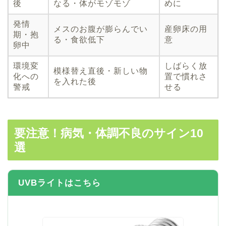
後
なる・体がモゾモゾ
めに
発情
メスのお腹が膨らんでい
産卵床の用
期・抱
る・食欲低下
意
卵中
環境変
しばらく放
模様替え直後・新しい物
化への
置で慣れさ
を入れた後
警戒
せる
要注意！病気・体調不良のサイン10
選
UVBライトはこちら