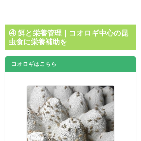
④ 餌と栄養管理｜コオロギ中心の昆
虫食に栄養補助を
コオロギはこちら