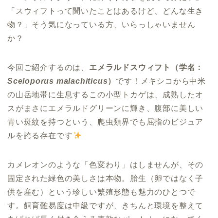
「スウィフトって聞いたことはあるけど、どんな生き
物？」そう気になっている方、いらっしゃいません
か？
今回ご紹介するのは、
エメラルドスウィフト（学名：
Sceloporus malachiticus
）
です！メキシコから中米
の山岳地帯に生息するこの小型トカゲは、成熟したオ
スがまさにエメラルドグリーンに輝き、腹部に美しい
青い斑紋を持つという、爬虫類界でも屈指のビジュア
ルを誇る存在です
カメレオンのような「色変わり」はしませんが、その
固定された緑色の美しさは本物。胎生（卵ではなく子
供を産む）という珍しい繁殖形態も魅力のひとつで
す。飼育難易度は中級ですが、きちんと環境を整えて