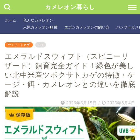
カメレオン暮らし
ホーム
色んなカメレオン
人気カメレオン11種
エボシカメレオンの飼い方
パンサーカメ
ヤモリ・トカゲ
PR
エメラルドスウィフト（スピニーリ
ザード）飼育完全ガイド！緑色が美し
い北中米産ツボクサトカゲの特徴・ケ
ージ・餌・カメレオンとの違いを徹底
解説
2026年5月15日
/
2026年8月4日