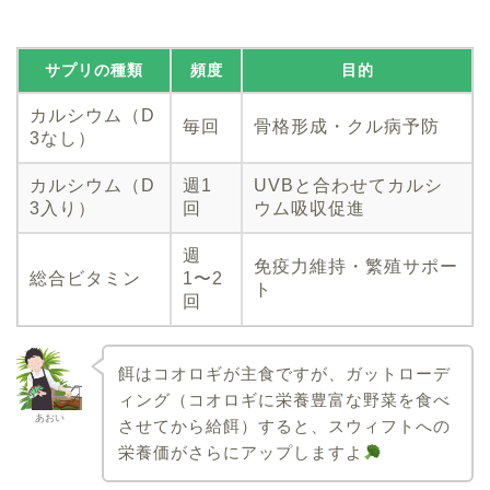
サプリの種類
頻度
目的
カルシウム（D
毎回
骨格形成・クル病予防
3なし）
カルシウム（D
週1
UVBと合わせてカルシ
3入り）
回
ウム吸収促進
週
免疫力維持・繁殖サポー
総合ビタミン
1〜2
ト
回
餌はコオロギが主食ですが、ガットローデ
ィング（コオロギに栄養豊富な野菜を食べ
あおい
させてから給餌）すると、スウィフトへの
栄養価がさらにアップしますよ