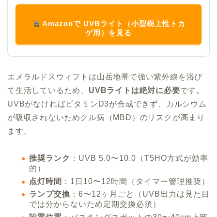
Amazonで UVBライト（小型樹上性トカ
ゲ用）を見る
エメラルドスウィフトは山岳地帯で強い紫外線を浴び
て生活しているため、
UVBライトは絶対に必要
です。
UVBがなければビタミンD3が合成できず、カルシウム
が吸収されないためクル病（MBD）のリスクが高まり
ます。
推奨ランク
：UVB 5.0〜10.0（T5HO方式が効率
的）
点灯時間
：1日10〜12時間（タイマー管理推奨）
ランプ交換
：6〜12ヶ月ごと（UVB出力は見た目
では分からないため定期交換必須）