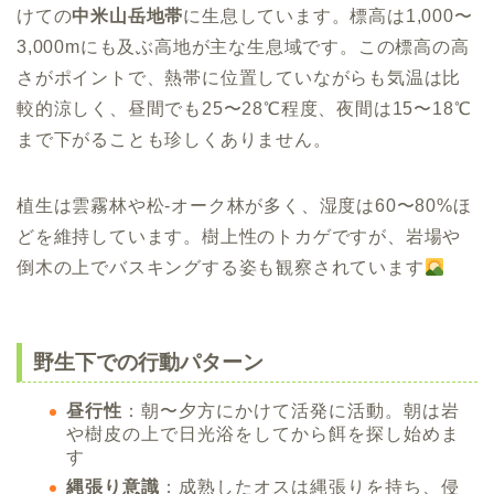
けての
中米山岳地帯
に生息しています。標高は1,000〜
3,000mにも及ぶ高地が主な生息域です。この標高の高
さがポイントで、熱帯に位置していながらも気温は比
較的涼しく、昼間でも25〜28℃程度、夜間は15〜18℃
まで下がることも珍しくありません。
植生は雲霧林や松-オーク林が多く、湿度は60〜80%ほ
どを維持しています。樹上性のトカゲですが、岩場や
倒木の上でバスキングする姿も観察されています
野生下での行動パターン
昼行性
：朝〜夕方にかけて活発に活動。朝は岩
や樹皮の上で日光浴をしてから餌を探し始めま
す
縄張り意識
：成熟したオスは縄張りを持ち、侵