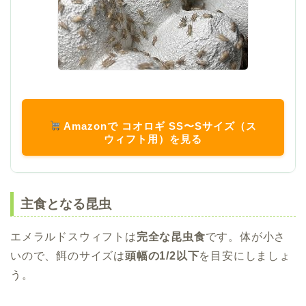
Amazonで コオロギ SS〜Sサイズ（ス
ウィフト用）を見る
主食となる昆虫
エメラルドスウィフトは
完全な昆虫食
です。体が小さ
いので、餌のサイズは
頭幅の1/2以下
を目安にしましょ
う。