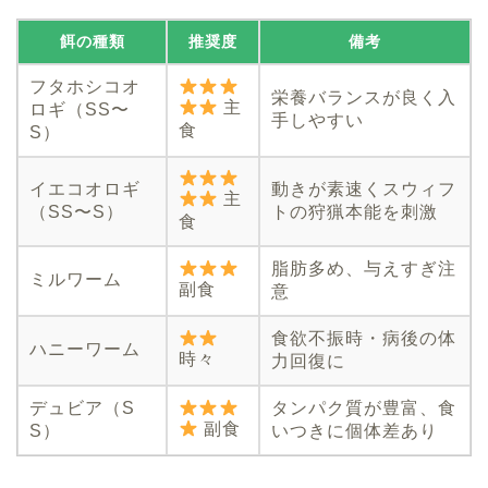
餌の種類
推奨度
備考
フタホシコオ
栄養バランスが良く入
主
ロギ（SS〜
手しやすい
食
S）
イエコオロギ
動きが素速くスウィフ
主
（SS〜S）
トの狩猟本能を刺激
食
脂肪多め、与えすぎ注
ミルワーム
副食
意
食欲不振時・病後の体
ハニーワーム
時々
力回復に
デュビア（S
タンパク質が豊富、食
副食
S）
いつきに個体差あり