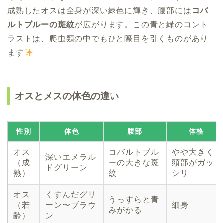
成熟したオスは全身が深い緑色に輝き、腹部には
コバ
ルトブルーの斑紋
が広がります。この青と緑のコント
ラストは、爬虫類の中でもひと際目を引くものがあり
ます
オスとメスの体色の違い
性別
体色
腹部
体格
オス
コバルトブル
やや大きく
深いエメラル
（成
ーの大きな斑
頭部がガッ
ドグリーン
熟）
紋
シリ
オス
くすんだグリ
うっすらと青
（若
ーン〜ブラウ
細身
みがかる
齢）
ン