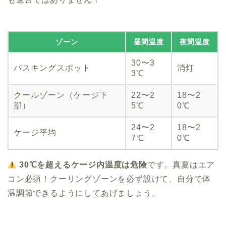
ゾーン
昼間温度
夜間温度
30〜3
バスキングスポット
消灯
3℃
クールゾーン（ケージ下
22〜2
18〜2
部）
5℃
0℃
24〜2
18〜2
ケージ平均
7℃
0℃
30℃を超えるケージ内温度は危険
です。真夏はエア
コン必須！クーリングゾーンを必ず設けて、自分で体
温調節できるようにしてあげましょう。