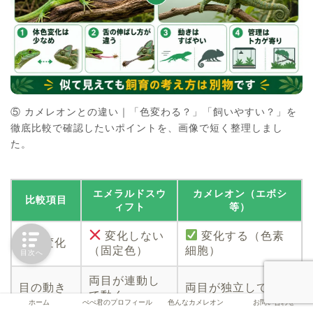
⑤ カメレオンとの違い｜「色変わる？」「飼いやすい？」を
徹底比較で確認したいポイントを、画像で短く整理しまし
た。
エメラルドスウ
カメレオン（エボシ
比較項目
ィフト
等）
変化しない
変化する（色素
体色変化
（固定色）
細胞）
目次へ
両目が連動し
目の動き
両目が独立して動く
て動く
ホーム
ぺぺ君のプロフィール
色んなカメレオン
お問い合わせ