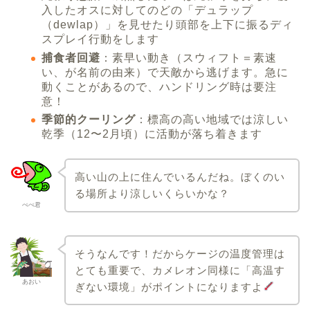
入したオスに対してのどの「デュラップ
（dewlap）」を見せたり頭部を上下に振るディ
スプレイ行動をします
捕食者回避
：素早い動き（スウィフト＝素速
い、が名前の由来）で天敵から逃げます。急に
動くことがあるので、ハンドリング時は要注
意！
季節的クーリング
：標高の高い地域では涼しい
乾季（12〜2月頃）に活動が落ち着きます
高い山の上に住んでいるんだね。ぼくのい
る場所より涼しいくらいかな？
ぺぺ君
そうなんです！だからケージの温度管理は
とても重要で、カメレオン同様に「高温す
あおい
ぎない環境」がポイントになりますよ