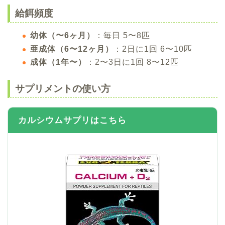
給餌頻度
幼体（〜6ヶ月）
：毎日 5〜8匹
亜成体（6〜12ヶ月）
：2日に1回 6〜10匹
成体（1年〜）
：2〜3日に1回 8〜12匹
サプリメントの使い方
カルシウムサプリはこちら