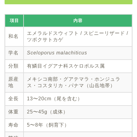
項目
内容
エメラルドスウィフト / スピニーリザード /
和名
ツボクサトカゲ
学名
Sceloporus malachiticus
分類
有鱗目イグアナ科スケロポルス属
原産
メキシコ南部・グアテマラ・ホンジュラ
地
ス・コスタリカ・パナマ（山岳地帯）
全長
13〜20cm（尾を含む）
体重
25〜45g（成体）
寿命
5〜8年（飼育下）