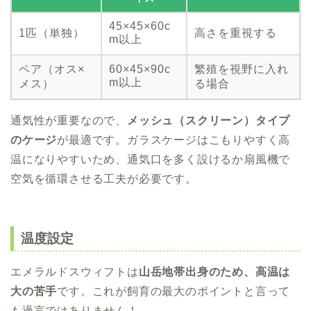
45×45×60c
1匹（単独）
高さを重視する
m以上
ペア（オス×
60×45×90c
繁殖を視野に入れ
m以上
メス）
る場合
通気性が重要なので、
メッシュ（スクリーン）タイプ
のケージ
が最適です。ガラスケージはこもりやすく高
温になりやすいため、通気口を多く設けるか扇風機で
空気を循環させる工夫が必要です。
温度設定
エメラルドスウィフトは
山岳地帯出身のため、高温は
大の苦手
です。これが飼育の最大のポイントと言って
も過言ではありません！