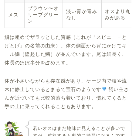
ブラウン〜オ
淡い青か青み
オスより丸
メス
リーブグリー
なし
みがある
ン
鱗は粗めでザラッとした質感（これが「スピニー＝と
げとげ」の名前の由来）。体の側面から背にかけてキ
ール鱗（隆起した鱗）が並んでいます。尾は細長く、
体長のほぼ半分を占めます。
体が小さいながらも存在感があり、ケージ内で枝や流
木に静止しているとまるで宝石のようです
飼い主さ
んが近づいても比較的落ち着いており、慣れてくると
手の上に乗ってくれることもあります。
若いオスはまだ地味に見えることが多いで
すが、成熟すると劇的に綺麗になるんです