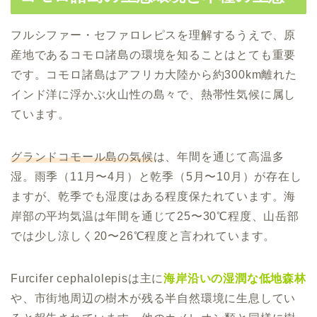
フルシファー・セファロレピスを理解するうえで、原
産地であるコモロ諸島の環境を知ることはとても重要
です。コモロ諸島はアフリカ大陸から約300km離れた
インド洋に浮かぶ火山性の島々で、熱帯性気候に属し
ています。
グランドコモール島の気候
は、年間を通じて高温多
湿。雨季（11月〜4月）と乾季（5月〜10月）が存在し
ますが、乾季でも湿度はある程度保たれています。海
岸部の平均気温は年間を通じて25〜30℃程度、山岳部
では少し涼しく20〜26℃程度と言われています。
Furcifer cephalolepisは主に
海岸沿いの湿潤な低地森林
や、市街地周辺の樹木が残る半自然環境に生息してい