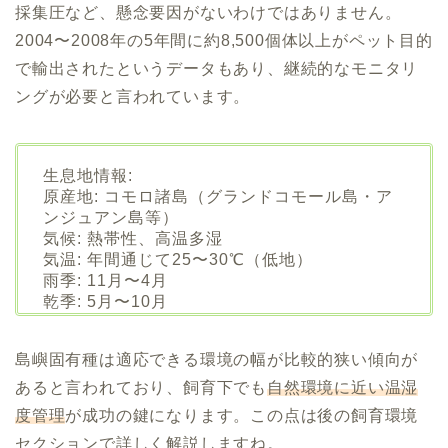
採集圧など、懸念要因がないわけではありません。
2004〜2008年の5年間に約8,500個体以上がペット目的
で輸出されたというデータもあり、継続的なモニタリ
ングが必要と言われています。
生息地情報:
原産地: コモロ諸島（グランドコモール島・ア
ンジュアン島等）
気候: 熱帯性、高温多湿
気温: 年間通じて25〜30℃（低地）
雨季: 11月〜4月
乾季: 5月〜10月
島嶼固有種は適応できる環境の幅が比較的狭い傾向が
あると言われており、飼育下でも
自然環境に近い温湿
度管理
が成功の鍵になります。この点は後の飼育環境
セクションで詳しく解説しますね。