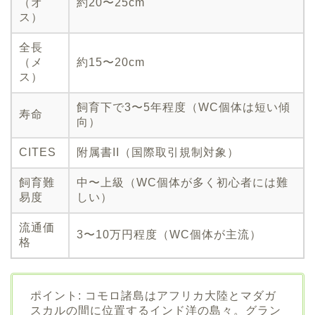
（オ
約20〜25cm
ス）
全長
（メ
約15〜20cm
ス）
飼育下で3〜5年程度（WC個体は短い傾
寿命
向）
CITES
附属書II（国際取引規制対象）
飼育難
中〜上級（WC個体が多く初心者には難
易度
しい）
流通価
3〜10万円程度（WC個体が主流）
格
ポイント: コモロ諸島はアフリカ大陸とマダガ
スカルの間に位置するインド洋の島々。グラン