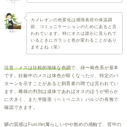
ｼﾞ)
カメレオンの色変化は感情表現や体温調
節、コミュニケーションのためにあると言
あおい
われています。特にオスは誰かに見られて
いるときにガラッと色が変わることがあり
ますよね（笑）
注意：メスは比較的地味な色調
で、緑〜褐色系が基本
です。妊娠中のメスは体色が暗くなったり、特定のパ
ターンを示すことがあると飼育者の間では言われてい
ます。雌雄の判別は成体であればオスのほうが明らか
に大きく、また半陰茎（ヘミペニス）バルジの有無で
確認できます。
鱗の質感はFurcifer属らしいやや粗めの感触で、背中の