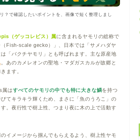
リ？で確認したいポイントを、画像で短く整理しまし
olepis（ゲッコレピス）属
に含まれるヤモリの総称で
sh-scale gecko）」、日本では「サメハダヤ
種は「バクチヤモリ」とも呼ばれます。主な原産地
島
。あのカメレオンの聖地・マダガスカルが故郷と
湧きます。
s属は
すべてのヤモリの中でも特に大きな鱗
を持つ
帯びてキラキラ輝くため、まさに「魚のうろこ」の
ます。夜行性で樹上性、つまり夜に木の上で活動す
間のイメージから掴んでもらえるよう、樹上性ヤモ