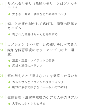
サメハダヤモリ（魚鱗ヤモリ）とはどんなヤ
モリ？
大きさ・寿命・価格などの基本スペック
鱗ごと皮膚が剥がれて逃げる、衝撃の防御メ
カニズム
剥がれた皮膚はちゃんと再生する
カメレオン（ぺぺ君）との違いを比べてみた
繊細な飼育環境のセットアップ（樹上・湿
度）
温度・湿度・レイアウトの目安
床材と通気のバランス
餌の与え方と「掴まない」を徹底した扱い方
カルシウムとビタミンのダスティング
絶対に素手で掴まない——扱い方の鉄則
健康管理・皮膚剥離後のケアと入手のリアル
入手のしやすさと心構え