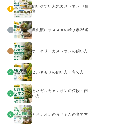
飼いやすい人気カメレオン11種
1
類
爬虫類にオススメの給水器26選
2
ホーネリーカメレオンの飼い方
3
ヒルヤモリの飼い方・育て方
4
セネガルカメレオンの値段・飼
5
い方
カメレオンの赤ちゃんの育て方
6