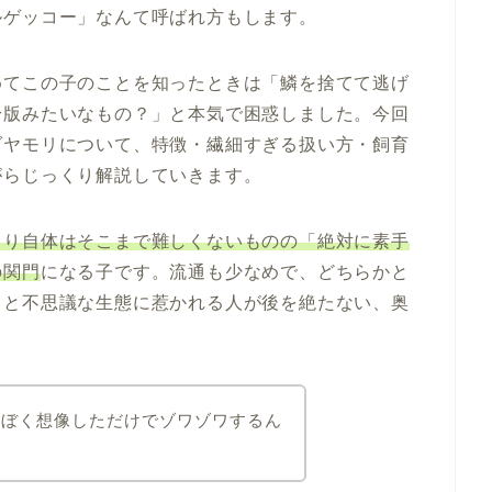
ルゲッコー」なんて呼ばれ方もします。
めてこの子のことを知ったときは「鱗を捨てて逃げ
身版みたいなもの？」と本気で困惑しました。今回
ダヤモリについて、特徴・繊細すぎる扱い方・飼育
がらじっくり解説していきます。
くり自体はそこまで難しくないものの「絶対に素手
の関門
になる子です。流通も少なめで、どちらかと
さと不思議な生態に惹かれる人が後を絶たない、奥
？ぼく想像しただけでゾワゾワするん