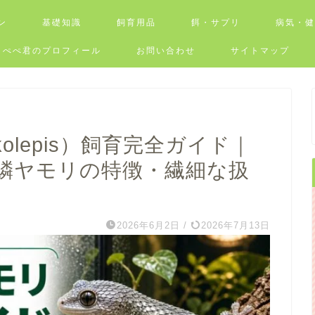
ン
基礎知識
飼育用品
餌・サプリ
病気・
ぺぺ君のプロフィール
お問い合わせ
サイトマップ
olepis）飼育完全ガイド｜
鱗ヤモリの特徴・繊細な扱
2026年6月2日
/
2026年7月13日