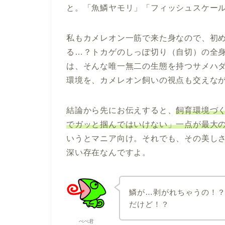
と。「魚鱗ヤモリ」「フィッシュスケー
私もカメレオン一筋で来た身なので、初
る…？トカゲのしっぽ切り（自切）の全
は、そんな唯一無二の生態を持つサメハ
環境を、カメレオン飼いの視点も交えな
結論から先にお伝えすると、
飼育環境づ
でガッと掴んではいけない」一点が最大
いうとマニア向け。それでも、その美し
深い存在なんですよ。
鱗が…剥がれちゃうの！
だけど！？
ぺぺ君