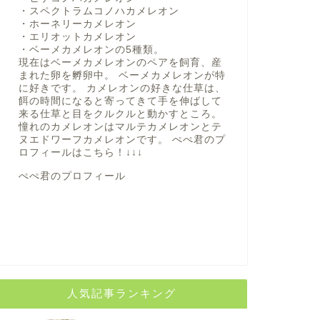
・スペクトラムコノハカメレオン
・ホーネリーカメレオン
・エリオットカメレオン
・ベーメカメレオンの5種類。
現在はベーメカメレオンのペアを飼育、産
まれた卵を孵卵中。 ベーメカメレオンが特
に好きです。 カメレオンの好きな仕草は、
餌の時間になると寄ってきて手を伸ばして
来る仕草と目をクルクルと動かすところ。
憧れのカメレオンはマルテカメレオンとテ
ヌエドワーフカメレオンです。 ぺぺ君のプ
ロフィールは
こちら！
↓↓↓
ぺぺ君のプロフィール
人気記事ランキング