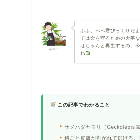
ふふ、ぺぺ君びっくりだ
ては命を守るための大事
はちゃんと再生するの。
あおい
ね
この記事でわかること
サメハダヤモリ（Geckolep
鱗ごと皮膚が剥がれて逃げる、