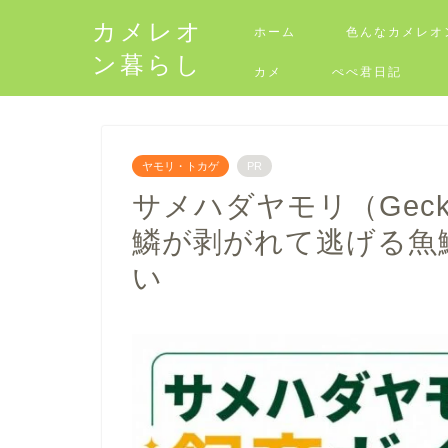
カメレオ
ホーム
色んなカメレオ
ン暮らし
カメ
ぺぺ君日記
ヤモリ・トカゲ
PR
サメハダヤモリ（Geck
鱗が剥がれて逃げる魚
い