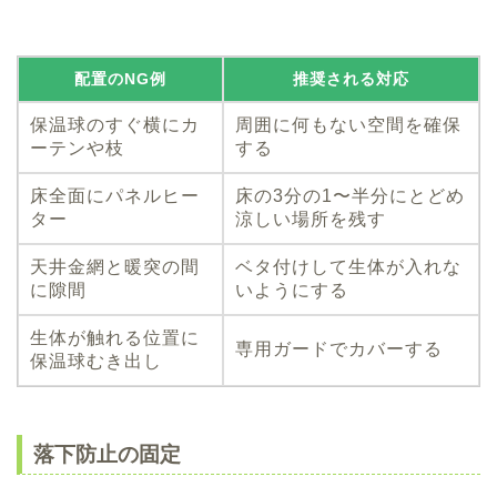
配置のNG例
推奨される対応
保温球のすぐ横にカ
周囲に何もない空間を確保
ーテンや枝
する
床全面にパネルヒー
床の3分の1〜半分にとどめ
ター
涼しい場所を残す
天井金網と暖突の間
ベタ付けして生体が入れな
に隙間
いようにする
生体が触れる位置に
専用ガードでカバーする
保温球むき出し
落下防止の固定