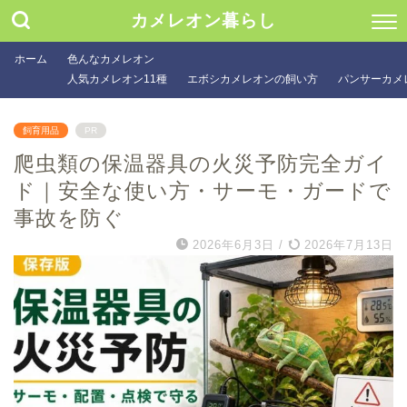
カメレオン暮らし
ホーム
色んなカメレオン
人気カメレオン11種
エボシカメレオンの飼い方
パンサーカメ
飼育用品
PR
爬虫類の保温器具の火災予防完全ガイ
ド｜安全な使い方・サーモ・ガードで
事故を防ぐ
2026年6月3日
/
2026年7月13日