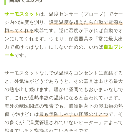
サーモスタット
は、温度センサー（プローブ）でケー
ジ内の温度を測り、
設定温度を超えたら自動で電源を
切ってくれる
機器です。逆に温度が下がれば自動でオ
ンにしてくれます。つまり、保温器具を「常に最大出
力で点けっぱなし」にしないための、いわば
自動ブレ
ーキ
です。
サーモスタットなしで保温球をコンセントに直結する
と、外気温がどうであろうと、その器具は出せる最大
の熱を出し続けます。暖かい昼間でもおかまいなしで
す。これが過熱事故の温床になると言われています。
海外の獣医関連の報告でも、捕獲飼育下の爬虫類の熱
傷（やけど）は
最も予防しやすい怪我のひとつ
で、そ
の多くが「温度管理されていないヒーター」によって
起きていると指摘されているそうです。