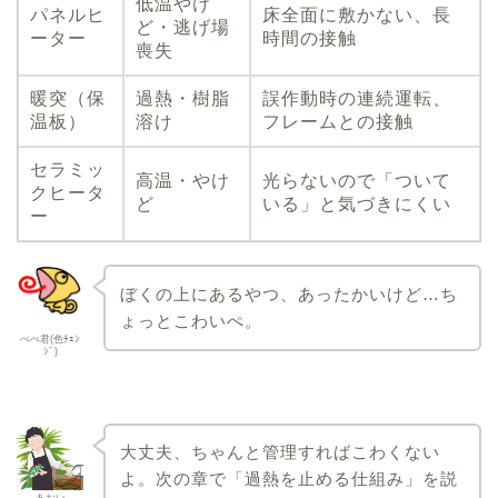
低温やけ
パネルヒ
床全面に敷かない、長
ど・逃げ場
ーター
時間の接触
喪失
暖突（保
過熱・樹脂
誤作動時の連続運転、
温板）
溶け
フレームとの接触
セラミッ
高温・やけ
光らないので「ついて
クヒータ
ど
いる」と気づきにくい
ー
ぼくの上にあるやつ、あったかいけど…ち
ょっとこわいぺ。
ぺぺ君(色ﾁｪﾝ
ｼﾞ)
大丈夫、ちゃんと管理すればこわくない
よ。次の章で「過熱を止める仕組み」を説
あおい