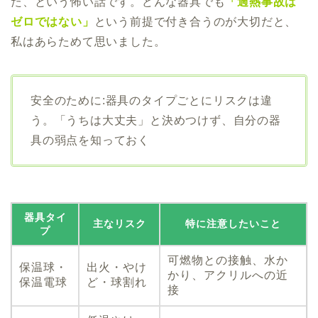
た、という怖い話です。どんな器具でも
「過熱事故は
ゼロではない」
という前提で付き合うのが大切だと、
私はあらためて思いました。
安全のために:器具のタイプごとにリスクは違
う。「うちは大丈夫」と決めつけず、自分の器
具の弱点を知っておく
器具タイ
主なリスク
特に注意したいこと
プ
可燃物との接触、水か
保温球・
出火・やけ
かり、アクリルへの近
保温電球
ど・球割れ
接