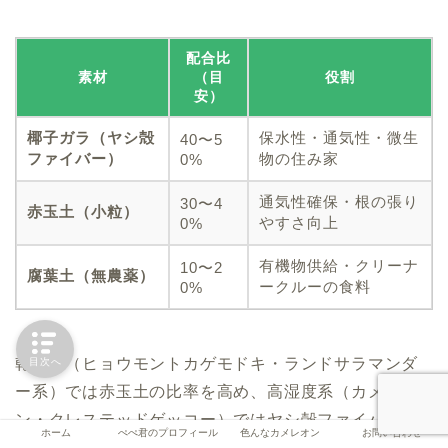
配合比
素材
（目
役割
安）
椰子ガラ（ヤシ殻
保水性・通気性・微生
40〜5
ファイバー）
物の住み家
0%
通気性確保・根の張り
30〜4
赤玉土（小粒）
やすさ向上
0%
有機物供給・クリーナ
10〜2
腐葉土（無農薬）
ークルーの食料
0%
乾燥系（ヒョウモントカゲモドキ・ランドサラマンダ
目次へ
ー系）では赤玉土の比率を高め、高湿度系（カメレオ
ン・クレステッドゲッコー）ではヤシ殻ファイバーを
ホーム
ぺぺ君のプロフィール
色んなカメレオン
お問い合わせ
多めにするなど、生体の必要湿度に応じて配合比を調