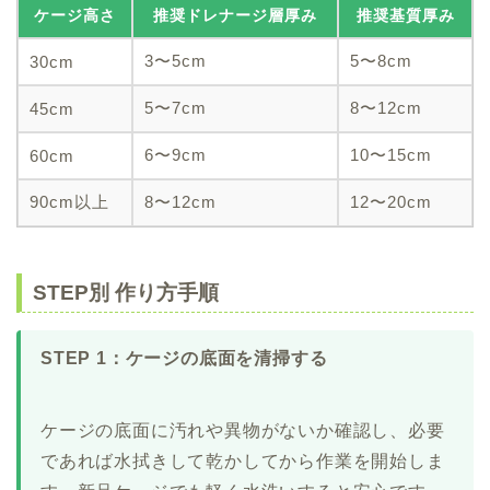
ケージ高さ
推奨ドレナージ層厚み
推奨基質厚み
3〜5cm
5〜8cm
30cm
5〜7cm
8〜12cm
45cm
6〜9cm
10〜15cm
60cm
90cm以上
8〜12cm
12〜20cm
STEP別 作り方手順
STEP 1：ケージの底面を清掃する
ケージの底面に汚れや異物がないか確認し、必要
であれば水拭きして乾かしてから作業を開始しま