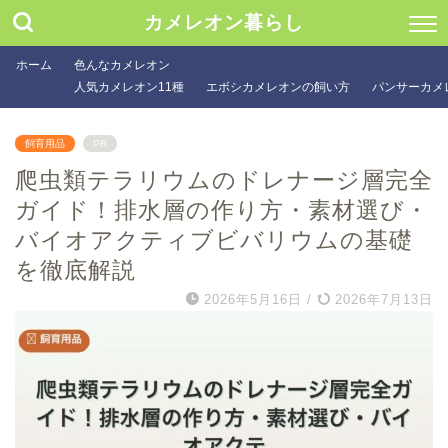
カメレオン暮らし
ホーム
色んなカメレオン
人気カメレオン11種
エボシカメレオンの飼い方
パンサーカメ
飼育用品
PR
爬虫類テラリウムのドレナージ層完全
ガイド！排水層の作り方・素材選び・
バイオアクティブビバリウムの基礎
を徹底解説
2026年5月16日
/
2026年7月13日