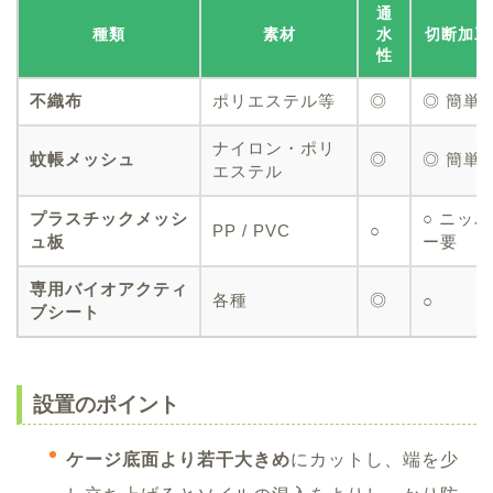
通
種類
素材
水
切断加工
性
不織布
ポリエステル等
◎
◎ 簡単
ナイロン・ポリ
蚊帳メッシュ
◎
◎ 簡単
エステル
プラスチックメッシ
○ ニッパ
PP / PVC
○
ュ板
ー要
専用バイオアクティ
各種
◎
○
ブシート
設置のポイント
ケージ底面より若干大きめ
にカットし、端を少