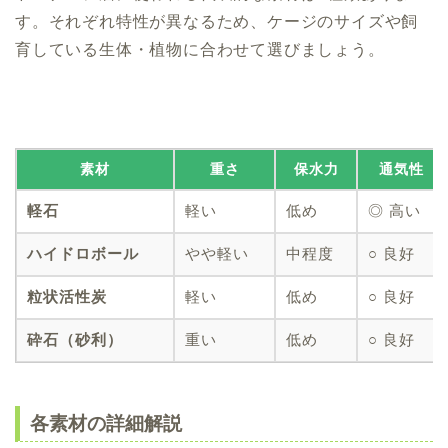
す。それぞれ特性が異なるため、ケージのサイズや飼
育している生体・植物に合わせて選びましょう。
素材
重さ
保水力
通気性
軽石
軽い
低め
◎ 高い
ハイドロボール
やや軽い
中程度
○ 良好
粒状活性炭
軽い
低め
○ 良好
砕石（砂利）
重い
低め
○ 良好
各素材の詳細解説