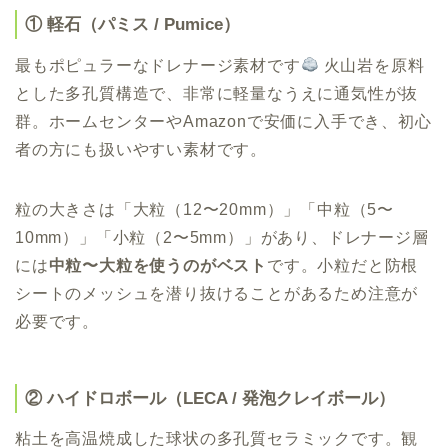
① 軽石（パミス / Pumice）
最もポピュラーなドレナージ素材です
火山岩を原料
とした多孔質構造で、非常に軽量なうえに通気性が抜
群。ホームセンターやAmazonで安価に入手でき、初心
者の方にも扱いやすい素材です。
粒の大きさは「大粒（12〜20mm）」「中粒（5〜
10mm）」「小粒（2〜5mm）」があり、ドレナージ層
には
中粒〜大粒を使うのがベスト
です。小粒だと防根
シートのメッシュを潜り抜けることがあるため注意が
必要です。
② ハイドロボール（LECA / 発泡クレイボール）
粘土を高温焼成した球状の多孔質セラミックです。観