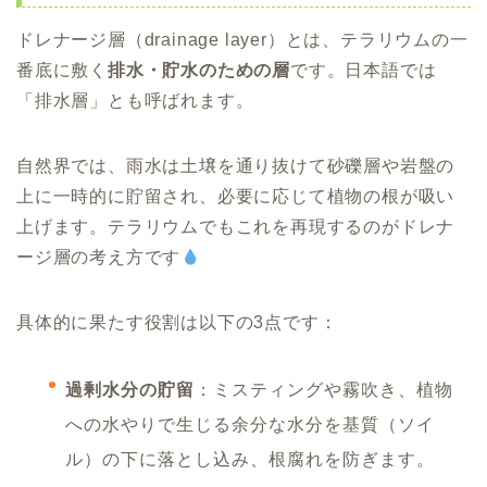
ドレナージ層（drainage layer）とは、テラリウムの一
番底に敷く
排水・貯水のための層
です。日本語では
「排水層」とも呼ばれます。
自然界では、雨水は土壌を通り抜けて砂礫層や岩盤の
上に一時的に貯留され、必要に応じて植物の根が吸い
上げます。テラリウムでもこれを再現するのがドレナ
ージ層の考え方です
具体的に果たす役割は以下の3点です：
過剰水分の貯留
：ミスティングや霧吹き、植物
への水やりで生じる余分な水分を基質（ソイ
ル）の下に落とし込み、根腐れを防ぎます。