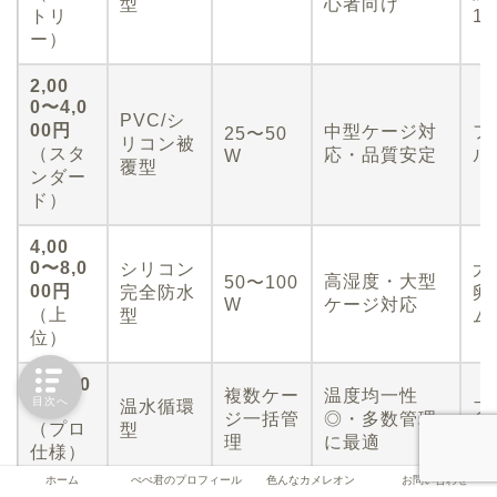
型
心者向け
トリ
1
ー）
2,00
0〜4,0
PVC/シ
00円
中型ケージ対
フ
25〜50
リコン被
（スタ
応・品質安定
ル
W
覆型
ンダー
ド）
4,00
0〜8,0
シリコン
大
高湿度・大型
50〜100
00円
完全防水
卵
W
ケージ対応
（上
型
ム
位）
10,000
複数ケー
温度均一性
目次へ
円〜
温水循環
ブ
ジ一括管
◎・多数管理
（プロ
型
頭
理
に最適
仕様）
ホーム
ぺぺ君のプロフィール
色んなカメレオン
お問い合わせ