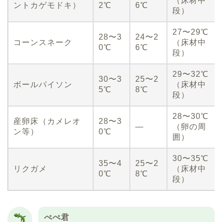
（床材中
ントカゲモドキ）
2℃
6℃
段）
27〜29℃
28〜3
24〜2
コーンスネーク
（床材中
0℃
6℃
段）
29〜32℃
30〜3
25〜2
ボールパイソン
（床材中
5℃
8℃
段）
28〜30℃
産卵床（カメレオ
28〜3
—
（卵の周
ン等）
0℃
囲）
30〜35℃
35〜4
25〜2
リクガメ
（床材中
0℃
8℃
段）
ぺぺ君