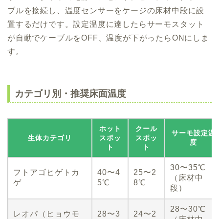
ブルを接続し、温度センサーをケージの床材中段に設
置するだけです。設定温度に達したらサーモスタット
が自動でケーブルをOFF、温度が下がったらONにしま
す。
カテゴリ別・推奨床面温度
ホット
クール
サーモ設定温
生体カテゴリ
スポッ
スポッ
度
ト
ト
30〜35℃
フトアゴヒゲトカ
40〜4
25〜2
（床材中
ゲ
5℃
8℃
段）
28〜30℃
レオパ（ヒョウモ
28〜3
24〜2