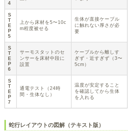
4
S
生体が直接ケーブル
T
上から床材を5〜10c
に触れない厚さが必
E
m程度被せる
P
要
5
S
サーモスタットのセ
ケーブルから離しす
T
ンサーを床材中段に
ぎず・近すぎず（3〜
E
P
設置
5cm）
6
S
温度が安定すること
T
通電テスト（24時
を確認してから生体
E
間・生体なし）
P
を入れる
7
蛇行レイアウトの図解（テキスト版）