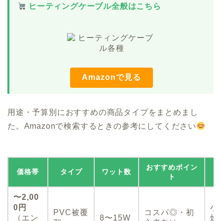
ヒーティングケーブル全般はこちら
Amazonで見る
用途・予算別におすすめの商品タイプをまとめまし
た。Amazonで検索するときの参考にしてください
おすすめポイン
価格帯
タイプ
ワット数
ト
〜2,00
0円
小
PVC被覆
コスパ◎・初
（エン
8〜15W
燥