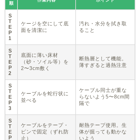
作業内容
ポイント
順
S
T
ケージを空にして底
汚れ・水分を拭き取
E
面を清潔に
ること
P
1
S
底面に薄い床材
T
断熱層として機能。
（砂・ソイル等）を
E
薄すぎると過熱注意
P
2〜3cm敷く
2
S
ケーブル同士が重な
T
ケーブルを蛇行状に
らないよう5〜8cm間
E
並べる
P
隔で
3
S
ケーブルをテープ・
耐熱テープ使用。生
T
ピンで固定（ずれ防
体が掘っても動かな
E
P
止）
いよう