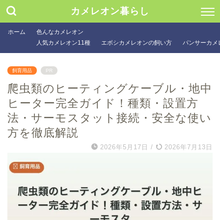
カメレオン暮らし
ホーム
色んなカメレオン
人気カメレオン11種
エボシカメレオンの飼い方
パンサーカメ
飼育用品
PR
爬虫類のヒーティングケーブル・地中
ヒーター完全ガイド！種類・設置方
法・サーモスタット接続・安全な使い
方を徹底解説
2026年5月17日
/
2026年7月13日