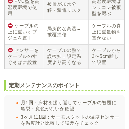
PVC型を高
高湿度環境は
被覆が加水分
湿度環境で使
シリコン被覆
解・漏電リスク
用
型を選ぶ
ケーブルの
ケーブルの真
局所的な高温→
上に重いオブ
上に重量物を
被覆損傷
ジェを置く
置かない
センサーを
ケーブルの熱で
ケーブルから
ケーブルのす
誤検知→設定温
3〜5cm離し
ぐそばに設置
度より高くなる
て設置
定期メンテナンスのポイント
月1回
：床材を掘り返してケーブルの被覆に
亀裂・変色がないか確認
3ヶ月に1回
：サーモスタットの温度センサー
を温度計と比較して誤差をチェック