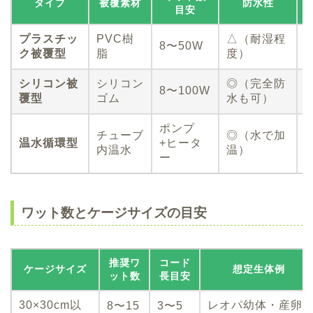
タイプ
被覆素材
防水性
目安
プラスチッ
PVC樹
△（耐湿程
1
8〜50W
ク被覆型
脂
度）
3
シリコン被
シリコン
◎（完全防
2
8〜100W
覆型
ゴム
水も可）
5
ポンプ
チューブ
◎（水で加
1
温水循環型
+ヒータ
内温水
温）
ー
ワット数とケージサイズの目安
推奨ワ
コード
ケージサイズ
想定生体例
ット数
長目安
30×30cm以
レオパ幼体・産卵
8〜15
3〜5