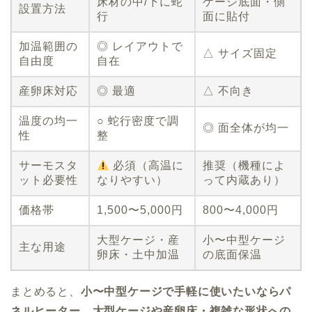
床材の中/下に蛇
ケージ底面・側
設置方法
行
面に貼付
加温範囲の
◎ レイアウトで
△ サイズ固定
自由度
自在
産卵床対応
◎ 最適
△ 不向き
温度の均一
○ 蛇行密度で調
◎ 面全体が均一
性
整
サーモスタ
必須（高温に
推奨（機種によ
ット必要性
なりやすい）
って内蔵あり）
価格帯
1,500〜5,000円
800〜4,000円
大型ケージ・産
小〜中型ケージ
主な用途
卵床・土中加温
の底面保温
まとめると、
小〜中型ケージで手軽に使いたいならパ
ネルヒーター
、
大型ケージや産卵床・複雑な形状への