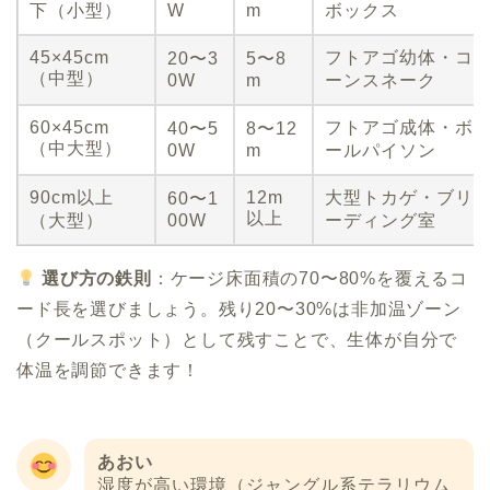
下（小型）
W
m
ボックス
45×45cm
フトアゴ幼体・コ
20〜3
5〜8
（中型）
0W
m
ーンスネーク
60×45cm
フトアゴ成体・ボ
40〜5
8〜12
（中大型）
0W
m
ールパイソン
90cm以上
12m
大型トカゲ・ブリ
60〜1
以上
（大型）
00W
ーディング室
選び方の鉄則
：ケージ床面積の70〜80%を覆えるコ
ード長を選びましょう。残り20〜30%は非加温ゾーン
（クールスポット）として残すことで、生体が自分で
体温を調節できます！
あおい
湿度が高い環境（ジャングル系テラリウム