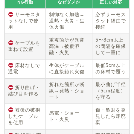
NG行動
なぜダメか
正しい対応
サーモスタ
制御なく加熱→
必ずサーモス
ットなしで使
過熱・火災・生
タット経由で
用
体火傷
接続
重複箇所が異常
5〜8cm以上
ケーブルを
高温→被覆溶
の間隔を確保
重ねて設置
融・火災
して一重に
床材なしで
生体がケーブル
最低5cm以上
通電
に直接触れ火傷
の床材で覆う
折れた箇所が断
最小曲げ半径
折り曲げ・
線→発熱・ショ
（5cm程度）
結び目を作る
ート
を守る
被覆の破損
傷・亀裂を発
感電・ショー
したケーブル
見したら即廃
ト・火災
を使用
棄