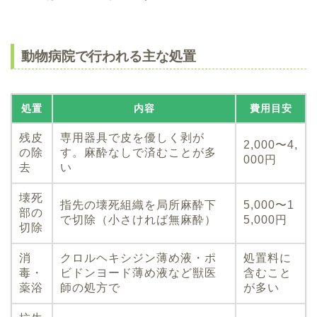
動物病院で行われる主な処置
処置
内容
費用目安
残皮
専用器具で皮を優しく剥が
2,000〜4,
の除
す。麻酔なしで済むことが多
000円
去
い
壊死
指先の壊死組織を局所麻酔下
5,000〜1
部の
で切除（小さければ無麻酔）
5,000円
切除
消
クロルヘキシジン薄め液・ポ
処置料に
毒・
ビドンヨード薄め液など獣医
含むこと
薬浴
師の処方で
が多い