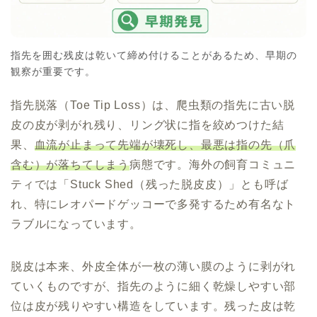
指先を囲む残皮は乾いて締め付けることがあるため、早期の
観察が重要です。
指先脱落（Toe Tip Loss）は、爬虫類の指先に古い脱
皮の皮が剥がれ残り、リング状に指を絞めつけた結
果、
血流が止まって先端が壊死し、最悪は指の先（爪
含む）が落ちてしまう
病態です。海外の飼育コミュニ
ティでは「Stuck Shed（残った脱皮皮）」とも呼ば
れ、特にレオパードゲッコーで多発するため有名なト
ラブルになっています。
脱皮は本来、外皮全体が一枚の薄い膜のように剥がれ
ていくものですが、指先のように細く乾燥しやすい部
位は皮が残りやすい構造をしています。残った皮は乾