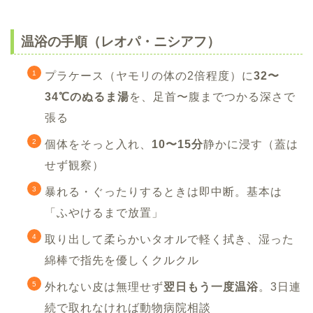
温浴の手順（レオパ・ニシアフ）
プラケース（ヤモリの体の2倍程度）に
32〜
34℃のぬるま湯
を、足首〜腹までつかる深さで
張る
個体をそっと入れ、
10〜15分
静かに浸す（蓋は
せず観察）
暴れる・ぐったりするときは即中断。基本は
「ふやけるまで放置」
取り出して柔らかいタオルで軽く拭き、湿った
綿棒で指先を優しくクルクル
外れない皮は無理せず
翌日もう一度温浴
。3日連
続で取れなければ動物病院相談