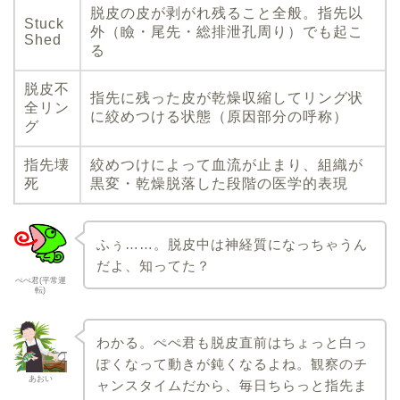
脱皮の皮が剥がれ残ること全般。指先以
Stuck
外（瞼・尾先・総排泄孔周り）でも起こ
Shed
る
脱皮不
指先に残った皮が乾燥収縮してリング状
全リン
に絞めつける状態（原因部分の呼称）
グ
指先壊
絞めつけによって血流が止まり、組織が
死
黒変・乾燥脱落した段階の医学的表現
ふぅ……。脱皮中は神経質になっちゃうん
だよ、知ってた？
ぺぺ君(平常運
転)
わかる。ぺぺ君も脱皮直前はちょっと白っ
ぽくなって動きが鈍くなるよね。観察のチ
あおい
ャンスタイムだから、毎日ちらっと指先ま