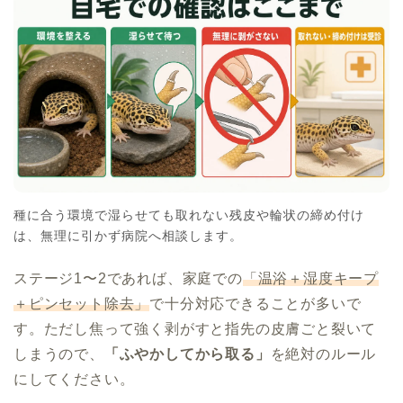
種に合う環境で湿らせても取れない残皮や輪状の締め付け
は、無理に引かず病院へ相談します。
ステージ1〜2であれば、家庭での
「温浴＋湿度キープ
＋ピンセット除去」
で十分対応できることが多いで
す。ただし焦って強く剥がすと指先の皮膚ごと裂いて
しまうので、
「ふやかしてから取る」
を絶対のルール
にしてください。