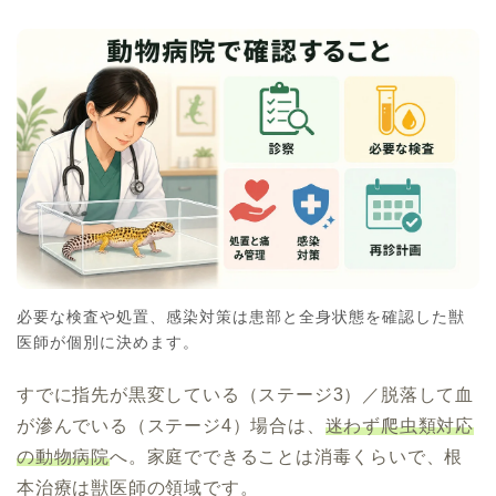
必要な検査や処置、感染対策は患部と全身状態を確認した獣
医師が個別に決めます。
すでに指先が黒変している（ステージ3）／脱落して血
が滲んでいる（ステージ4）場合は、
迷わず爬虫類対応
の動物病院
へ。家庭でできることは消毒くらいで、根
本治療は獣医師の領域です。