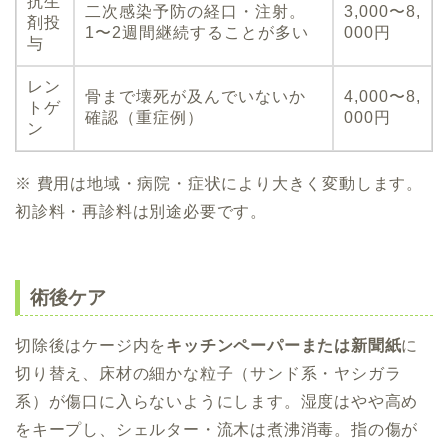
抗生
二次感染予防の経口・注射。
3,000〜8,
剤投
1〜2週間継続することが多い
000円
与
レン
骨まで壊死が及んでいないか
4,000〜8,
トゲ
確認（重症例）
000円
ン
※ 費用は地域・病院・症状により大きく変動します。
初診料・再診料は別途必要です。
術後ケア
切除後はケージ内を
キッチンペーパーまたは新聞紙
に
切り替え、床材の細かな粒子（サンド系・ヤシガラ
系）が傷口に入らないようにします。湿度はやや高め
をキープし、シェルター・流木は煮沸消毒。指の傷が