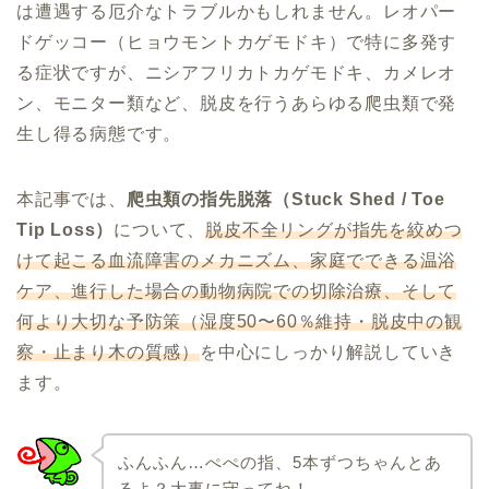
は遭遇する厄介なトラブルかもしれません。レオパー
ドゲッコー（ヒョウモントカゲモドキ）で特に多発す
る症状ですが、ニシアフリカトカゲモドキ、カメレオ
ン、モニター類など、脱皮を行うあらゆる爬虫類で発
生し得る病態です。
本記事では、
爬虫類の指先脱落（Stuck Shed / Toe
Tip Loss）
について、
脱皮不全リングが指先を絞めつ
けて起こる血流障害のメカニズム、家庭でできる温浴
ケア、進行した場合の動物病院での切除治療、そして
何より大切な予防策（湿度50〜60％維持・脱皮中の観
察・止まり木の質感）
を中心にしっかり解説していき
ます。
ふんふん…ぺぺの指、5本ずつちゃんとあ
るよ？大事に守ってね！