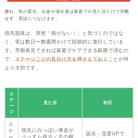
腫れ、色の変化、出血や浸出液は家庭での見た目だけで判断
せず、受診につなげます。
指先脱落は、突然「指がない！」と気づくのではな
く、実は数日〜数週間かけて段階的に進行していま
す。早期発見できれば家庭でケアできる範囲で済むの
で、
ステージごとの見分け方を押さえておく
ことが何
より大切です。
ス
テ
見た目
対応
ー
ジ
ス
指先に白っぽい薄皮が
テ
温浴・湿度UPで
うっすら残る／爪の根
ー