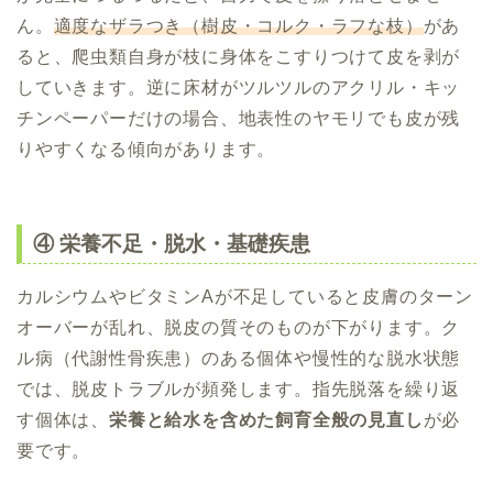
ん。
適度なザラつき（樹皮・コルク・ラフな枝）
があ
ると、爬虫類自身が枝に身体をこすりつけて皮を剥が
していきます。逆に床材がツルツルのアクリル・キッ
チンペーパーだけの場合、地表性のヤモリでも皮が残
りやすくなる傾向があります。
④ 栄養不足・脱水・基礎疾患
カルシウムやビタミンAが不足していると皮膚のターン
オーバーが乱れ、脱皮の質そのものが下がります。ク
ル病（代謝性骨疾患）のある個体や慢性的な脱水状態
では、脱皮トラブルが頻発します。指先脱落を繰り返
す個体は、
栄養と給水を含めた飼育全般の見直し
が必
要です。