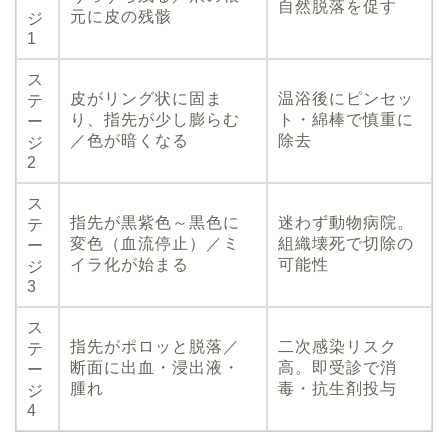
自然脱落を促す
元に皮の残骸
ジ
1
ス
皮がリング状に固ま
温浴後にピンセッ
テ
り、指先が少し膨らむ
ト・綿棒で慎重に
ー
／色が暗くなる
除去
ジ
2
ス
指先が黒紫色～黒色に
迷わず動物病院。
テ
変色（血流停止）／ミ
組織壊死で切除の
ー
イラ化が始まる
可能性
ジ
3
ス
指先がポロッと脱落／
二次感染リスク
テ
断面に出血・浸出液・
高。即受診で消
ー
腫れ
毒・抗生剤投与
ジ
4