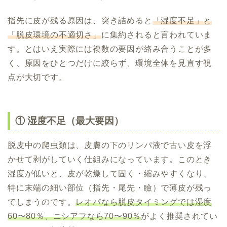
指先に皮が残る原因は、突き詰めると
「湿度不足」と
「脱皮環境の不適切さ」
に集約されると言われていま
す。とはいえ実際には複数の要因が絡み合うことが多
く、原因をひとつだけに絞らず、環境全体を見直す視
点が大切です。
① 湿度不足（最大要因）
脱皮中の爬虫類は、皮膚の下のリンパ液で古い皮を浮
かせて剥がしていく仕組みになっています。このとき
湿度が低いと、皮が乾燥して固く・縮みやすくなり、
特に末端の細い部位（指先・尾先・瞼）で薄皮が残っ
てしまうのです。
レオパなら脱皮タイミングでは湿度
60〜80％、ニシアフなら70〜90％
がよく推奨されてい