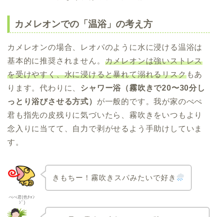
カメレオンでの「温浴」の考え方
カメレオンの場合、レオパのように水に浸ける温浴は
基本的に推奨されません。
カメレオンは強いストレス
を受けやすく、水に浸けると暴れて溺れるリスク
もあ
ります。代わりに、
シャワー浴（霧吹きで20〜30分し
っとり浴びさせる方式）
が一般的です。我が家のぺぺ
君も指先の皮残りに気づいたら、霧吹きをいつもより
念入りに当てて、自力で剥がせるよう手助けしていま
す。
きもちー！霧吹きスパみたいで好き
ぺぺ君(色ﾁｪﾝ
ｼﾞ)