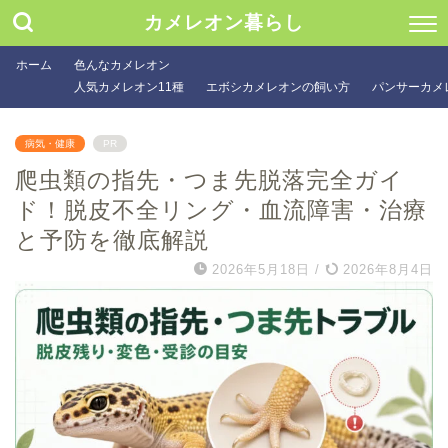
カメレオン暮らし
ホーム
色んなカメレオン
人気カメレオン11種
エボシカメレオンの飼い方
パンサーカメ
病気・健康
PR
爬虫類の指先・つま先脱落完全ガイ
ド！脱皮不全リング・血流障害・治療
と予防を徹底解説
2026年5月18日
/
2026年8月4日