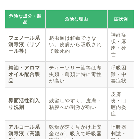
危険な成分・製
危険な理由
症状例
品
神経症
フェノール系
爬虫類は解毒できな
状・麻
消毒液（リゾ
い。皮膚から吸収され
痺・死
ール等）
て致死的
亡
精油・アロマ
ティーツリー油等は爬
呼吸困
オイル配合製
虫類・鳥類に特に毒性
難・中
品
が高い
毒症状
皮膚
界面活性剤入
残留しやすく、皮膚・
炎・口
り洗剤
粘膜への刺激が強い
腔内炎
症
アルコール系
乾燥が速く見かけ上安
呼吸器
消毒液（高濃
全だが、吸入で呼吸器
刺激・