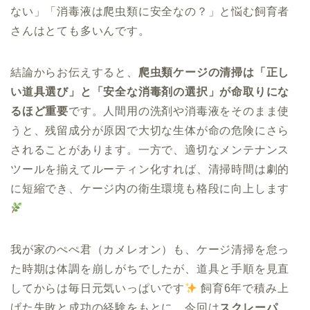
ない」「消毒液は爬虫類に安全なの？」と悩む飼育者
さんはとても多いんです。
結論からお伝えすると、
爬虫類ケージの清掃は「正し
い道具選び」と「安全な消毒剤の選択」が命取りにな
るほど重要
です。人間用の洗剤や消毒液をそのまま使
うと、残留成分が原因で大切な生体が命の危険にさら
されることがあります。一方で、適切なメンテナンス
ツールを揃えてルーティン化すれば、清掃時間は劇的
に短縮でき、ケージ内の衛生環境も格段に向上します
我が家のぺぺ君（カメレオン）も、ケージ清掃を怠っ
た時期は体調を崩しがちでしたが、道具と手順を見直
してからは毎日元気いっぱいです
飼育6年で積み上
げた失敗と成功の経験をもとに、今回は
スクレーパ