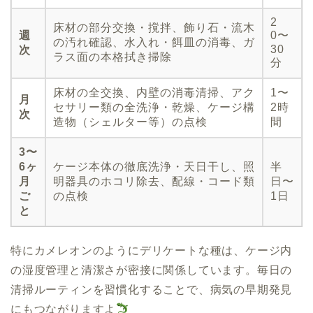
2
床材の部分交換・撹拌、飾り石・流木
週
0〜
の汚れ確認、水入れ・餌皿の消毒、ガ
30
次
ラス面の本格拭き掃除
分
床材の全交換、内壁の消毒清掃、アク
1〜
月
セサリー類の全洗浄・乾燥、ケージ構
2時
次
造物（シェルター等）の点検
間
3〜
6ヶ
ケージ本体の徹底洗浄・天日干し、照
半
月
明器具のホコリ除去、配線・コード類
日〜
ご
の点検
1日
と
特にカメレオンのようにデリケートな種は、ケージ内
の湿度管理と清潔さが密接に関係しています。毎日の
清掃ルーティンを習慣化することで、病気の早期発見
にもつながりますよ