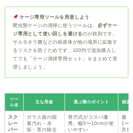
ケージ専用ツールを用意しよう
爬虫類ケージの清掃に使うツールは、
必ずケー
ジ専用として使い回しを避ける
のが鉄則です。
サルモネラ菌などの病原体が他の場所に拡散す
るリスクを防ぐためです。100均で追加購入し
てでも「ケージ清掃専用セット」をまとめて管
理しましょう。
ツー
主な用途
選ぶ際のポイント
頻度
ル名
スク
ガラス面の固
替刃式がコスパ優
週
レー
着汚れ・水
秀。幅5〜10cmが使
1〜
パー
垢・苔の除去
いやすい
月1