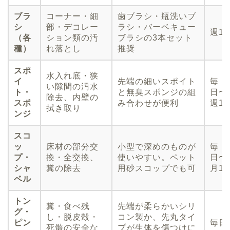
ブラ
コーナー・細
歯ブラシ・瓶洗いブ
シ
部・デコレー
ラシ・バーベキュー
週1
（各
ション類の汚
ブラシの3本セット
種）
れ落とし
推奨
スポ
水入れ底・狭
イ
先端の細いスポイト
毎
い隙間の汚水
ト・
と無臭スポンジの組
日〜
除去、内壁の
スポ
み合わせが便利
週1
拭き取り
ンジ
スコ
ッ
床材の部分交
小型で深めのものが
毎
プ・
換・全交換、
使いやすい。ペット
日〜
シャ
糞の除去
用砂スコップでも可
月1
ベル
トン
糞・食べ残
先端が柔らかいシリ
グ・
し・脱皮殻・
コン製か、先丸タイ
ピン
毎日
死骸の安全な
プが生体を傷つけに