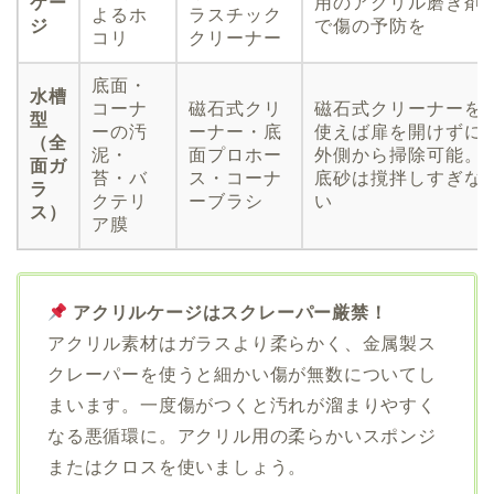
ケー
用のアクリル磨き剤
よるホ
ラスチック
ジ
で傷の予防を
コリ
クリーナー
底面・
水槽
コーナ
磁石式クリ
磁石式クリーナーを
型
ーの汚
ーナー・底
使えば扉を開けずに
（全
泥・
面プロホー
外側から掃除可能。
面ガ
苔・バ
ス・コーナ
底砂は撹拌しすぎな
ラ
クテリ
ーブラシ
い
ス）
ア膜
アクリルケージはスクレーパー厳禁！
アクリル素材はガラスより柔らかく、金属製ス
クレーパーを使うと細かい傷が無数についてし
まいます。一度傷がつくと汚れが溜まりやすく
なる悪循環に。アクリル用の柔らかいスポンジ
またはクロスを使いましょう。