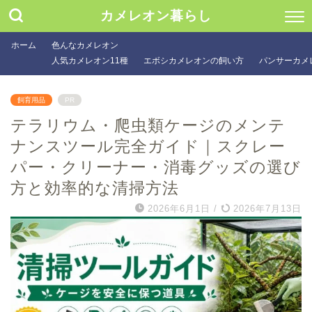
カメレオン暮らし
ホーム
色んなカメレオン
人気カメレオン11種
エボシカメレオンの飼い方
パンサーカメ
飼育用品
PR
テラリウム・爬虫類ケージのメンテ
ナンスツール完全ガイド｜スクレー
パー・クリーナー・消毒グッズの選び
方と効率的な清掃方法
2026年6月1日
/
2026年7月13日