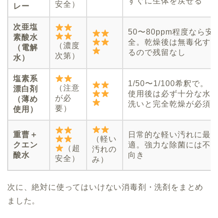
すぐに生体を戻せる
安全）
レー
次亜塩
50〜80ppm程度なら安
素酸水
全。乾燥後は無毒化す
（濃度
（電解
るので残留なし
次第）
水）
塩素系
1/50〜1/100希釈で。
（注意
漂白剤
使用後は必ず十分な水
が必
（薄め
洗いと完全乾燥が必須
要）
使用）
重曹＋
日常的な軽い汚れに最
（軽い
クエン
適。強力な除菌には不
（超
汚れの
酸水
向き
安全）
み）
次に、絶対に使ってはいけない消毒剤・洗剤をまとめ
ました。