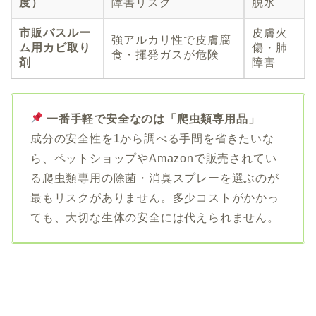
度）
障害リスク
脱水
市販バスルー
皮膚火
強アルカリ性で皮膚腐
ム用カビ取り
傷・肺
食・揮発ガスが危険
剤
障害
一番手軽で安全なのは「爬虫類専用品」
成分の安全性を1から調べる手間を省きたいな
ら、ペットショップやAmazonで販売されてい
る爬虫類専用の除菌・消臭スプレーを選ぶのが
最もリスクがありません。多少コストがかかっ
ても、大切な生体の安全には代えられません。