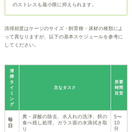
のストレスも最小限に抑えられます。
清掃頻度はケージのサイズ・飼育種・床材の種類によ
って異なりますが、以下の基本スケジュールを参考に
してください。
清
掃
タ
所要
イ
主なタスク
時間
ミ
目安
ン
グ
糞・尿酸の除去、水入れの洗浄、餌の
5〜
毎
食べ残し処理、ガラス面の水滴拭き取
10
日
分
り