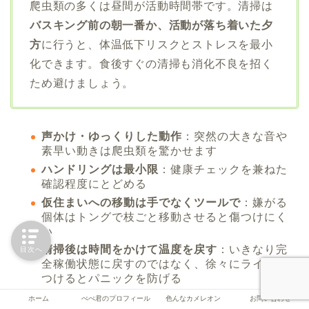
爬虫類の多くは昼間が活動時間帯です。清掃は
バスキング前の朝一番か、活動が落ち着いた夕
方
に行うと、体温低下リスクとストレスを最小
化できます。食後すぐの清掃も消化不良を招く
ため避けましょう。
声かけ・ゆっくりした動作
：突然の大きな音や
素早い動きは爬虫類を驚かせます
ハンドリングは最小限
：健康チェックを兼ねた
確認程度にとどめる
仮住まいへの移動は手でなくツールで
：嫌がる
個体はトングで枝ごと移動させると傷つけにく
い
清掃後は時間をかけて温度を戻す
：いきなり完
目次へ
全稼働状態に戻すのではなく、徐々にライトを
つけるとパニックを防げる
ホーム
ぺぺ君のプロフィール
色んなカメレオン
お問い合わせ