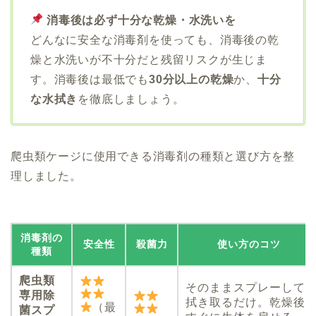
消毒後は必ず十分な乾燥・水洗いを
どんなに安全な消毒剤を使っても、消毒後の乾
燥と水洗いが不十分だと残留リスクが生じま
す。消毒後は最低でも
30分以上の乾燥
か、
十分
な水拭き
を徹底しましょう。
爬虫類ケージに使用できる消毒剤の種類と選び方を整
理しました。
消毒剤の
安全性
殺菌力
使い方のコツ
種類
爬虫類
そのままスプレーして
専用除
拭き取るだけ。乾燥後
（最
菌スプ