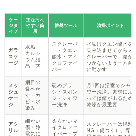
ケー
主な汚れ
ジタ
やすい箇
推奨ツール
清掃ポイント
イプ
所
スクレーパ
水垢はクエン酸水を
水垢・
ガラ
ー・クエン
染み込ませてからス
カルシ
スケ
酸水・マイ
クレーパーで。傷が
ウム結
ージ
クロファイ
つかないよう一方向
晶・苔
バー
に動かす
網目の
メッ
硬めブラ
月1回は浴室でシャ
食べか
シュ
シ・スポン
ワー洗浄。素材によ
す・カ
ケー
ジ・シャワ
っては錆が出るため
ビ・水
ジ
ー洗浄
乾燥が最重要
染み
細かい
柔らかいマ
アク
スクレーパーは絶対
傷・静
イクロファ
リル
NG（傷つく）。専
電気に
イバー・プ