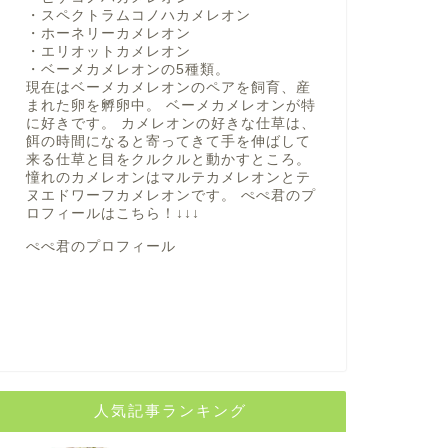
・スペクトラムコノハカメレオン
・ホーネリーカメレオン
・エリオットカメレオン
・ベーメカメレオンの5種類。
現在はベーメカメレオンのペアを飼育、産
まれた卵を孵卵中。 ベーメカメレオンが特
に好きです。 カメレオンの好きな仕草は、
餌の時間になると寄ってきて手を伸ばして
来る仕草と目をクルクルと動かすところ。
憧れのカメレオンはマルテカメレオンとテ
ヌエドワーフカメレオンです。 ぺぺ君のプ
ロフィールは
こちら！
↓↓↓
ぺぺ君のプロフィール
人気記事ランキング