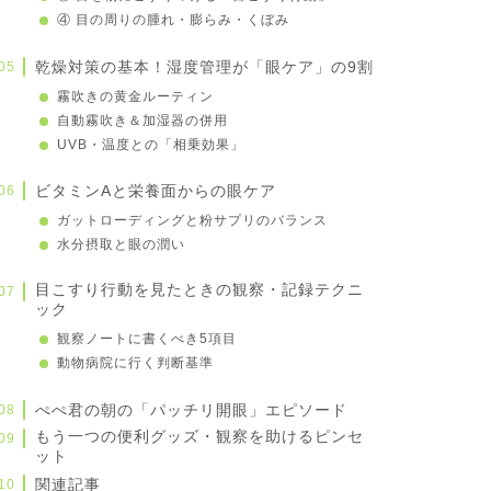
④ 目の周りの腫れ・膨らみ・くぼみ
乾燥対策の基本！湿度管理が「眼ケア」の9割
霧吹きの黄金ルーティン
自動霧吹き＆加湿器の併用
UVB・温度との「相乗効果」
ビタミンAと栄養面からの眼ケア
ガットローディングと粉サプリのバランス
水分摂取と眼の潤い
目こすり行動を見たときの観察・記録テクニ
ック
観察ノートに書くべき5項目
動物病院に行く判断基準
ぺぺ君の朝の「パッチリ開眼」エピソード
もう一つの便利グッズ・観察を助けるピンセ
ット
関連記事