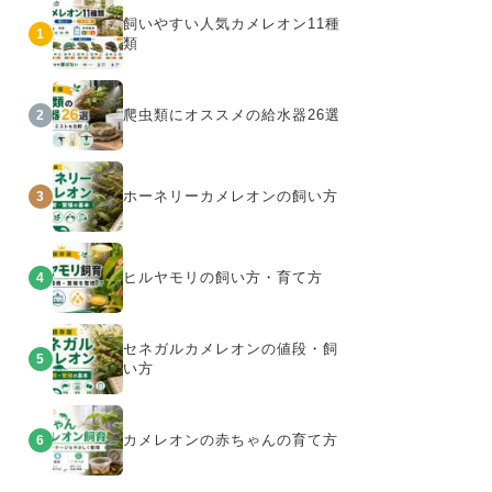
飼いやすい人気カメレオン11種
1
類
爬虫類にオススメの給水器26選
2
ホーネリーカメレオンの飼い方
3
ヒルヤモリの飼い方・育て方
4
セネガルカメレオンの値段・飼
5
い方
カメレオンの赤ちゃんの育て方
6