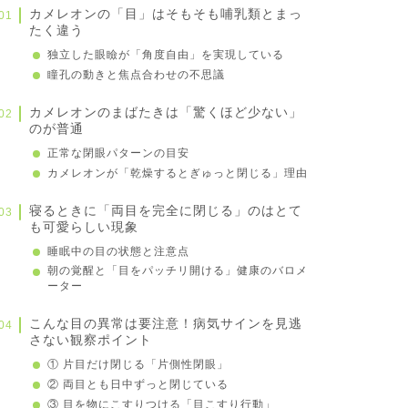
カメレオンの「目」はそもそも哺乳類とまっ
たく違う
独立した眼瞼が「角度自由」を実現している
瞳孔の動きと焦点合わせの不思議
カメレオンのまばたきは「驚くほど少ない」
のが普通
正常な閉眼パターンの目安
カメレオンが「乾燥するとぎゅっと閉じる」理由
寝るときに「両目を完全に閉じる」のはとて
も可愛らしい現象
睡眠中の目の状態と注意点
朝の覚醒と「目をパッチリ開ける」健康のバロメ
ーター
こんな目の異常は要注意！病気サインを見逃
さない観察ポイント
① 片目だけ閉じる「片側性閉眼」
② 両目とも日中ずっと閉じている
③ 目を物にこすりつける「目こすり行動」