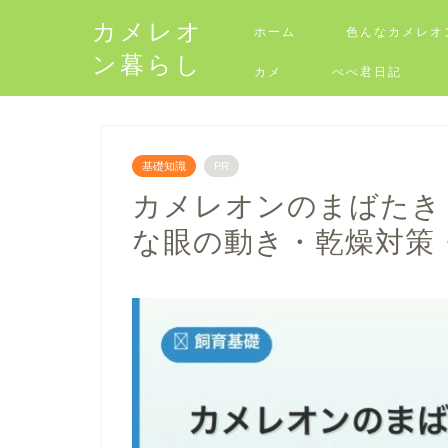
カメレオ
ホーム
色んなカメレオ
ン暮らし
カメ
ぺぺ君日記
基礎知識
PR
カメレオンのまばたき
な眼の動き・乾燥対策