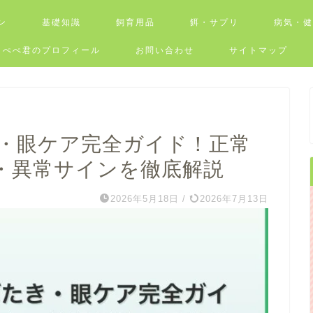
ン
基礎知識
飼育用品
餌・サプリ
病気・
ぺぺ君のプロフィール
お問い合わせ
サイトマップ
・眼ケア完全ガイド！正常
・異常サインを徹底解説
2026年5月18日
/
2026年7月13日