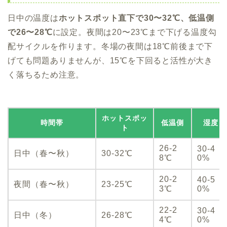
日中の温度は
ホットスポット直下で30〜32℃、低温側
で26〜28℃
に設定。夜間は20〜23℃まで下げる温度勾
配サイクルを作ります。冬場の夜間は18℃前後まで下
げても問題ありませんが、15℃を下回ると活性が大き
く落ちるため注意。
ホットスポッ
時間帯
低温側
湿度
ト
26-2
30-4
日中（春〜秋）
30-32℃
8℃
0%
20-2
40-5
夜間（春〜秋）
23-25℃
3℃
0%
22-2
30-4
日中（冬）
26-28℃
4℃
0%