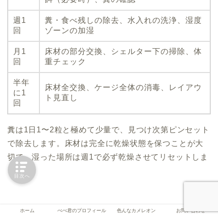
週1
糞・食べ残しの除去、水入れの洗浄、湿度
回
ゾーンの加湿
月1
床材の部分交換、シェルター下の掃除、体
回
重チェック
半年
床材全交換、ケージ全体の消毒、レイアウ
に1
ト見直し
回
糞は1日1〜2粒と極めて少量で、見つけ次第ピンセット
で除去します。床材は完全に乾燥状態を保つことが大
切で、湿った場所は週1で必ず乾燥させてリセットしま
しょう。
目次へ
ホーム
ぺぺ君のプロフィール
色んなカメレオン
お問い合わせ
関連記事