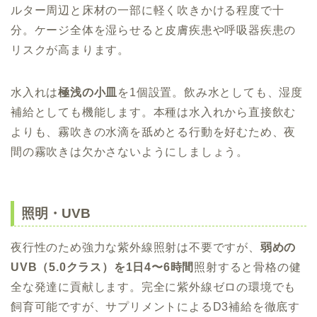
ルター周辺と床材の一部に軽く吹きかける程度で十
分。ケージ全体を湿らせると皮膚疾患や呼吸器疾患の
リスクが高まります。
水入れは
極浅の小皿
を1個設置。飲み水としても、湿度
補給としても機能します。本種は水入れから直接飲む
よりも、霧吹きの水滴を舐めとる行動を好むため、夜
間の霧吹きは欠かさないようにしましょう。
照明・UVB
夜行性のため強力な紫外線照射は不要ですが、
弱めの
UVB（5.0クラス）を1日4〜6時間
照射すると骨格の健
全な発達に貢献します。完全に紫外線ゼロの環境でも
飼育可能ですが、サプリメントによるD3補給を徹底す