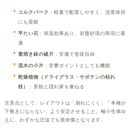
コルクバーク
：軽量で配置しやすく、湿度保持
にも貢献
平たい石
：保温効果あり、岩盤砂漠の再現に最
適
素焼き鉢の破片
：安価で形状自由
流木の小片
：登攀ポイントとしても機能
乾燥植物（ドライグラス・サボテンの枯れ
枝）
：景観と隠れ家を兼ねる
注意点として、レイアウトは「崩れにくく」「本種が
下敷きにならない」よう安定させること。極小生体ゆ
えに、わずかな圧迫でも致命傷となります。