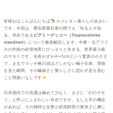
皆様おはこんばんにちは
カメレオン暮らしのあおい
です。今回は、爬虫類愛好家の間でも「知る人ぞ知
る」存在である
ピグミーゲッコー（Tropiocolotes
steudneri）
について徹底解説します。中東・北アフリ
カの灼熱の砂漠地帯にひっそりと生きる、世界最小級
のヤモリです。全長わずか4〜5cmという驚異の小ささ
で、まるでマッチ棒の頭ほどしかない極小生体。実物
を見た瞬間、その繊細さと愛らしさに思わず息を呑む
こと間違いなしです
日本国内での流通は極めて少なく、まさに「幻のヤモ
リ」と呼ぶにふさわしい存在ですが、もし入手の機会
があれば、その独特な生態と砂漠飼育の奥深さに虜に