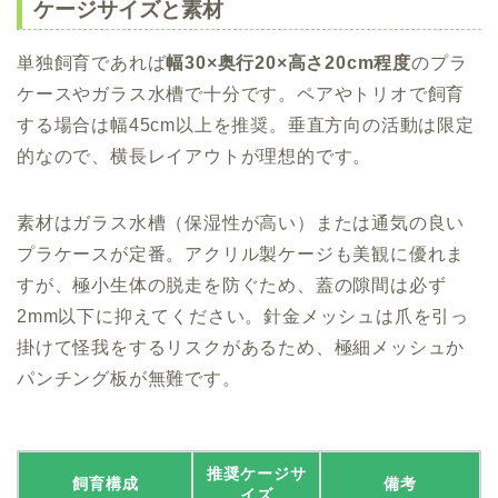
ケージサイズと素材
単独飼育であれば
幅30×奥行20×高さ20cm程度
のプラ
ケースやガラス水槽で十分です。ペアやトリオで飼育
する場合は幅45cm以上を推奨。垂直方向の活動は限定
的なので、横長レイアウトが理想的です。
素材はガラス水槽（保湿性が高い）または通気の良い
プラケースが定番。アクリル製ケージも美観に優れま
すが、極小生体の脱走を防ぐため、蓋の隙間は必ず
2mm以下に抑えてください。針金メッシュは爪を引っ
掛けて怪我をするリスクがあるため、極細メッシュか
パンチング板が無難です。
推奨ケージサ
飼育構成
備考
イズ