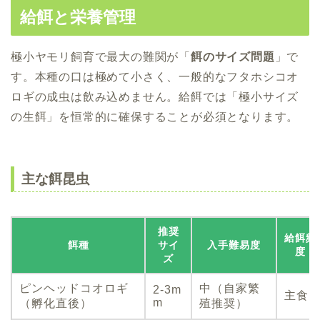
給餌と栄養管理
極小ヤモリ飼育で最大の難関が「
餌のサイズ問題
」で
す。本種の口は極めて小さく、一般的なフタホシコオ
ロギの成虫は飲み込めません。給餌では「極小サイズ
の生餌」を恒常的に確保することが必須となります。
主な餌昆虫
推奨
給餌頻
餌種
サイ
入手難易度
度
ズ
ピンヘッドコオロギ
中（自家繁
2-3m
主食
m
（孵化直後）
殖推奨）