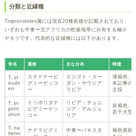
分類と近縁種
Tropiocolotes属には現在20種前後が記載されており、
いずれも中東〜北アフリカの乾燥地帯に分布する極小
ヤモリです。代表的な近縁種には以下があります。
学名
通称
主な分布
特徴
ステドナーピ
エジプト・スー
薄褐色、
T. st
eudn
グミーゲッコ
ダン・サウジア
本記事の
eri
ー
ラビア
主役
トリポリタナ
リビア・チュニ
T. tri
灰褐色、
polit
ピグミーゲッ
ジア・アルジェ
若干大型
anus
コー
リア
T. na
ナテラピグミ
中東〜パキスタ
褐色斑紋
tterer