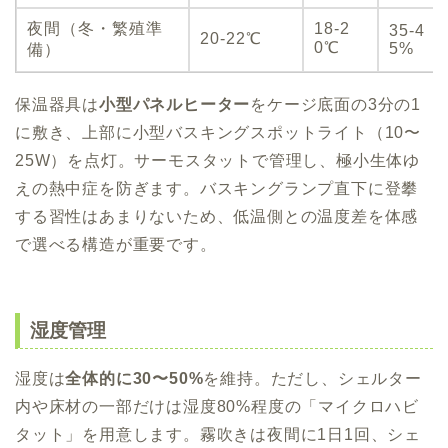
夜間（冬・繁殖準
18-2
35-4
20-22℃
0℃
5%
備）
保温器具は
小型パネルヒーター
をケージ底面の3分の1
に敷き、上部に小型バスキングスポットライト（10〜
25W）を点灯。サーモスタットで管理し、極小生体ゆ
えの熱中症を防ぎます。バスキングランプ直下に登攀
する習性はあまりないため、低温側との温度差を体感
で選べる構造が重要です。
湿度管理
湿度は
全体的に30〜50%
を維持。ただし、シェルター
内や床材の一部だけは湿度80%程度の「マイクロハビ
タット」を用意します。霧吹きは夜間に1日1回、シェ