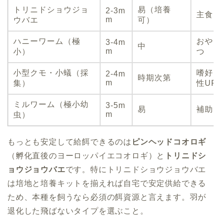
トリニドショウジョ
易（培養
2-3m
主食
m
ウバエ
可）
ハニーワーム（極
おや
3-4m
中
m
小）
つ
小型クモ・小蟻（採
嗜好
2-4m
時期次第
m
集）
性UP
ミルワーム（極小幼
3-5m
易
補助
m
虫）
もっとも安定して給餌できるのは
ピンヘッドコオロギ
（孵化直後のヨーロッパイエコオロギ）と
トリニドシ
ョウジョウバエ
です。特にトリニドショウジョウバエ
は培地と培養キットを揃えれば自宅で安定供給できる
ため、本種を飼うなら必須の餌資源と言えます。羽が
退化した飛ばないタイプを選ぶこと。