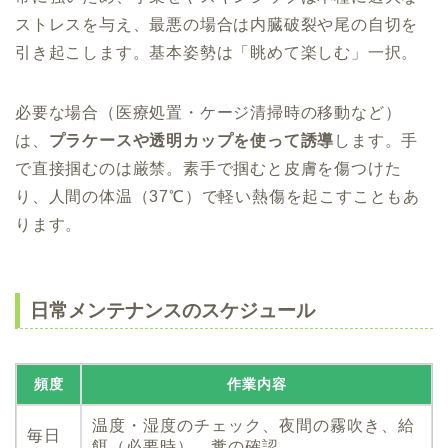
ストレスを与え、最悪の場合は内臓破裂や尾の自切を
引き起こします。基本姿勢は「眺めて楽しむ」一択。
必要な場合（医療処置・ケージ清掃時の移動など）
は、
プラケースや透明カップを使って誘導
します。手
で直接掴むのは厳禁。素手で掴むと皮膚を傷つけた
り、人間の体温（37℃）で軽い熱傷を起こすこともあ
ります。
日常メンテナンスのスケジュール
頻度
作業内容
温度・湿度のチェック、夜間の霧吹き、給
毎日
餌（必要時）、糞の確認