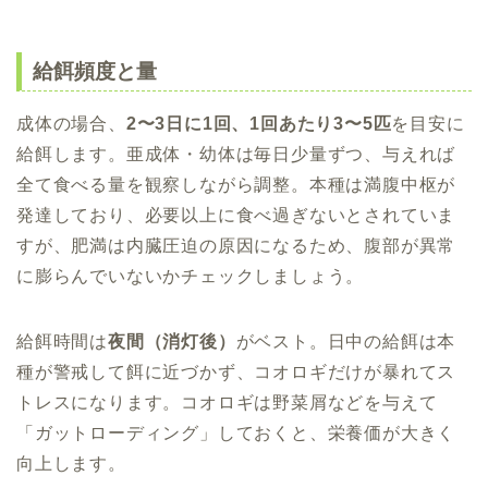
給餌頻度と量
成体の場合、
2〜3日に1回、1回あたり3〜5匹
を目安に
給餌します。亜成体・幼体は毎日少量ずつ、与えれば
全て食べる量を観察しながら調整。本種は満腹中枢が
発達しており、必要以上に食べ過ぎないとされていま
すが、肥満は内臓圧迫の原因になるため、腹部が異常
に膨らんでいないかチェックしましょう。
給餌時間は
夜間（消灯後）
がベスト。日中の給餌は本
種が警戒して餌に近づかず、コオロギだけが暴れてス
トレスになります。コオロギは野菜屑などを与えて
「ガットローディング」しておくと、栄養価が大きく
向上します。