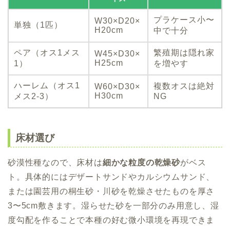
プラケース小〜
W30×D20×
単独（1匹）
H20cm
中で十分
ペア（オス1メス
繁殖期は隠れ家
W45×D30×
H25cm
1）
を増やす
ハーレム（オス1
複数オスは絶対
W60×D30×
H30cm
メス2-3）
NG
床材選び
砂漠性種なので、床材は
細かな粒度の乾燥砂
がベス
ト。具体的にはデザートサンドやカルシウムサンド、
または園芸用の桐生砂・川砂を乾燥させたものを厚さ
3〜5cm敷きます。湿らせた砂を一部分のみ用意し、湿
度勾配を作ることで本種の好む微小環境を再現できま