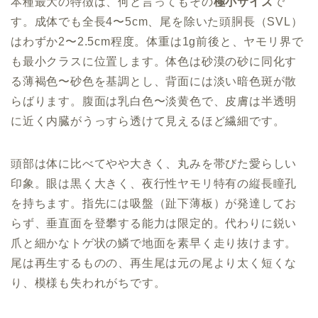
本種最大の特徴は、何と言ってもその
極小サイズ
で
す。成体でも全長4〜5cm、尾を除いた頭胴長（SVL）
はわずか2〜2.5cm程度。体重は1g前後と、ヤモリ界で
も最小クラスに位置します。体色は砂漠の砂に同化す
る薄褐色〜砂色を基調とし、背面には淡い暗色斑が散
らばります。腹面は乳白色〜淡黄色で、皮膚は半透明
に近く内臓がうっすら透けて見えるほど繊細です。
頭部は体に比べてやや大きく、丸みを帯びた愛らしい
印象。眼は黒く大きく、夜行性ヤモリ特有の縦長瞳孔
を持ちます。指先には吸盤（趾下薄板）が発達してお
らず、垂直面を登攀する能力は限定的。代わりに鋭い
爪と細かなトゲ状の鱗で地面を素早く走り抜けます。
尾は再生するものの、再生尾は元の尾より太く短くな
り、模様も失われがちです。