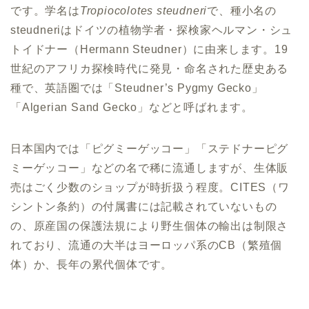
です。学名は
Tropiocolotes steudneri
で、種小名の
steudneriはドイツの植物学者・探検家ヘルマン・シュ
トイドナー（Hermann Steudner）に由来します。19
世紀のアフリカ探検時代に発見・命名された歴史ある
種で、英語圏では「Steudner’s Pygmy Gecko」
「Algerian Sand Gecko」などと呼ばれます。
日本国内では「ピグミーゲッコー」「ステドナーピグ
ミーゲッコー」などの名で稀に流通しますが、生体販
売はごく少数のショップが時折扱う程度。CITES（ワ
シントン条約）の付属書には記載されていないもの
の、原産国の保護法規により野生個体の輸出は制限さ
れており、流通の大半はヨーロッパ系のCB（繁殖個
体）か、長年の累代個体です。