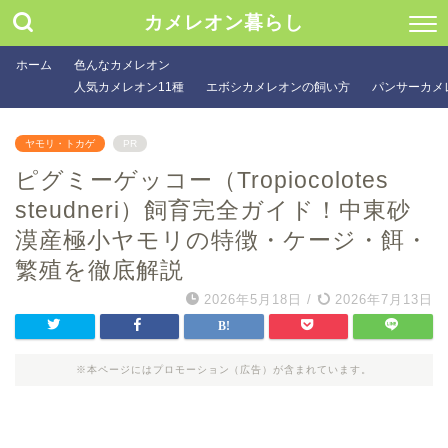
カメレオン暮らし
ホーム
色んなカメレオン
人気カメレオン11種
エボシカメレオンの飼い方
パンサーカメ
ヤモリ・トカゲ
PR
ピグミーゲッコー（Tropiocolotes
steudneri）飼育完全ガイド！中東砂
漠産極小ヤモリの特徴・ケージ・餌・
繁殖を徹底解説
2026年5月18日
/
2026年7月13日
※本ページにはプロモーション（広告）が含まれています。