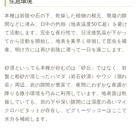
生息環境
本種は岩陰や石の下、乾燥した植物の根元、廃墟の隙
間などに潜み、日中の灼熱（地表温度50℃超）を避け
て活動します。完全な夜行性で、日没後気温が下がっ
てから活動を開始し、地表を素早く徘徊して昆虫を捕
食。明け方には再び岩陰に潜って一日を過ごします。
砂漠といっても本種が好むのは「砂丘」ではなく、岩
盤と粗砂が混じったハマダ（岩石砂漠）やワジ（涸れ
谷）周辺。岩の隙間が豊富で、夜間にわずかな夜露が
降りる微小環境を巧みに利用しています。地表面は乾
燥していても、岩の下や深い隙間には湿度の高いマイ
クロハビタットが存在し、ピグミーゲッコーはここで
水分を補給します。