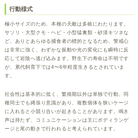
行動様式
極小サイズのため、本種の天敵は多岐にわたります。
サソリ・大型クモ・ヘビ・小型猛禽類・砂漠キツネな
ど、ありとあらゆる捕食者の標的となるため、警戒心
は非常に強く、わずかな振動や光の変化にも瞬時に反
応して岩陰へ逃げ込みます。野生下の寿命は不明です
が、累代飼育下では4〜6年程度生きるとされていま
す。
社会性は基本的に低く、繁殖期以外は単独で行動。同
種同士でも縄張り意識があり、複数個体を狭いケージ
に入れると小競り合いが起きることがあります。鳴き
声は持たず、コミュニケーションは主にボディランゲ
ージと尾の動きで行われると考えられています。