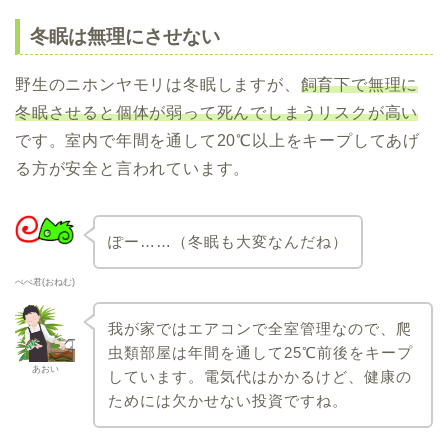
冬眠は無理にさせない
野生のニホンヤモリは冬眠しますが、
飼育下で無理に
冬眠させると個体が弱って死んでしまうリスクが高い
です。室内で年間を通して20℃以上をキープしてあげ
る方が安全と言われています。
ぽー……（冬眠も大変なんだね）
ぺぺ君(おねむ)
我が家ではエアコンで全室管理なので、爬
虫類部屋は年間を通して25℃前後をキープ
あおい
しています。電気代はかかるけど、健康の
ためには欠かせない投資ですね。