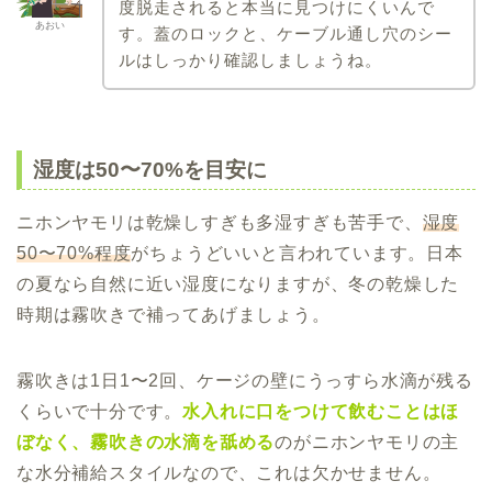
度脱走されると本当に見つけにくいんで
あおい
す。蓋のロックと、ケーブル通し穴のシー
ルはしっかり確認しましょうね。
湿度は50〜70%を目安に
ニホンヤモリは乾燥しすぎも多湿すぎも苦手で、
湿度
50〜70%程度
がちょうどいいと言われています。日本
の夏なら自然に近い湿度になりますが、冬の乾燥した
時期は霧吹きで補ってあげましょう。
霧吹きは1日1〜2回、ケージの壁にうっすら水滴が残る
くらいで十分です。
水入れに口をつけて飲むことはほ
ぼなく、霧吹きの水滴を舐める
のがニホンヤモリの主
な水分補給スタイルなので、これは欠かせません。