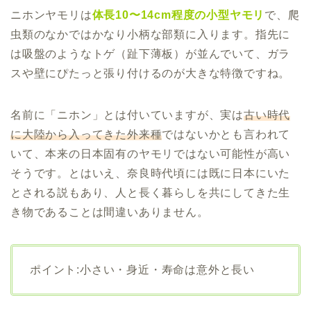
ニホンヤモリは
体長10〜14cm程度の小型ヤモリ
で、爬
虫類のなかではかなり小柄な部類に入ります。指先に
は吸盤のようなトゲ（趾下薄板）が並んでいて、ガラ
スや壁にぴたっと張り付けるのが大きな特徴ですね。
名前に「ニホン」とは付いていますが、実は
古い時代
に大陸から入ってきた外来種
ではないかとも言われて
いて、本来の日本固有のヤモリではない可能性が高い
そうです。とはいえ、奈良時代頃には既に日本にいた
とされる説もあり、人と長く暮らしを共にしてきた生
き物であることは間違いありません。
ポイント:小さい・身近・寿命は意外と長い