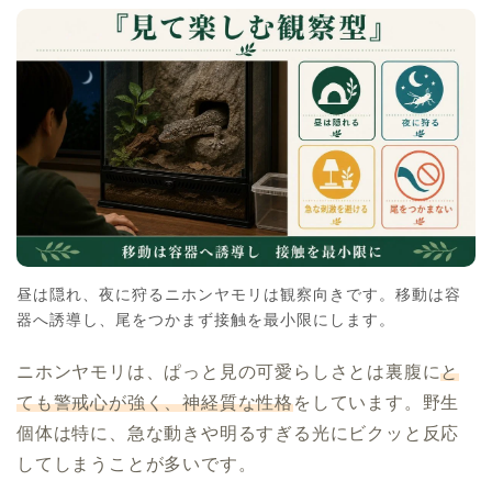
昼は隠れ、夜に狩るニホンヤモリは観察向きです。移動は容
器へ誘導し、尾をつかまず接触を最小限にします。
ニホンヤモリは、ぱっと見の可愛らしさとは裏腹に
と
ても警戒心が強く、神経質な性格
をしています。野生
個体は特に、急な動きや明るすぎる光にビクッと反応
してしまうことが多いです。