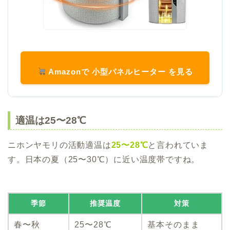
Amazonで 小型パネルヒーター を見る
適温は25〜28℃
ニホンヤモリの活動適温は
25〜28℃
と言われていま
す。日本の夏（25〜30℃）に近い温度帯ですね。
季節
推奨温度
対策
春〜秋
25〜28℃
基本そのまま