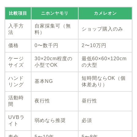
比較項目
ニホンヤモリ
カメレオン
入手方
自家採集可（無
ショップ購入のみ
法
料）
価格
0〜数千円
2〜10万円
ケージ
30×20cm程度の
最低60×60×120cm
サイズ
小型でOK
の大型
ハンド
短時間ならOK（個
基本NG
リング
体差あり）
活動時
夜行性
昼行性
間
UVBラ
弱めなら推奨
必須
イト
寿命
5〜10年
5〜8年