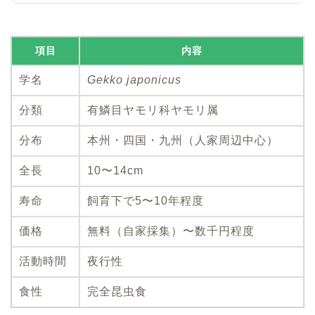
項目
内容
学名
Gekko japonicus
分類
有鱗目ヤモリ科ヤモリ属
分布
本州・四国・九州（人家周辺中心）
全長
10〜14cm
寿命
飼育下で5〜10年程度
価格
無料（自家採集）〜数千円程度
活動時間
夜行性
食性
完全昆虫食