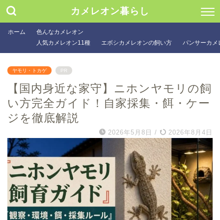
カメレオン暮らし
ホーム
色んなカメレオン
人気カメレオン11種
エボシカメレオンの飼い方
パンサーカメ
ヤモリ・トカゲ
PR
【国内身近な家守】ニホンヤモリの飼
い方完全ガイド！自家採集・餌・ケー
ジを徹底解説
2026年5月8日
/
2026年8月4日