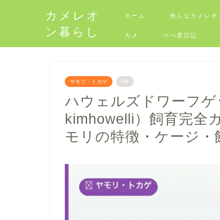
カメレオ
ホーム
色んなカメレオ
ン暮らし
カメ
ぺぺ君日記
ヤモリ・トカゲ
PR
ハウェルズドワーフゲッコー
kimhowelli）飼
モリの特徴・ケージ・