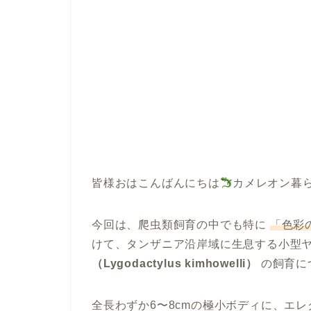
皆様おはこんばんにちは
カメレオン暮
今回は、爬虫類飼育の中でも特に
「色彩
けて、タンザニア沿岸域に生息する小型
（Lygodactylus kimhowelli）
の飼育に
全長わずか6〜8cmの極小ボディに、エ