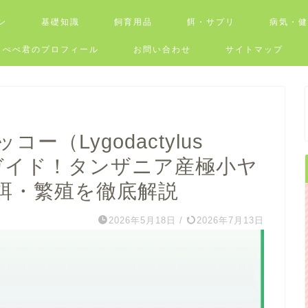
ン
基礎知識
飼育用品
餌・サプリ
病気・
ぺぺ君のプロフィール
お問い合わせ
サイトマップ
（Lygodactylus
育完全ガイド！タンザニア産極小ヤ
餌・繁殖を徹底解説
2026年5月18日
/
2026年7月13日