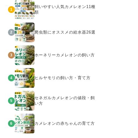
飼いやすい人気カメレオン11種
1
類
爬虫類にオススメの給水器26選
2
ホーネリーカメレオンの飼い方
3
ヒルヤモリの飼い方・育て方
4
セネガルカメレオンの値段・飼
5
い方
カメレオンの赤ちゃんの育て方
6