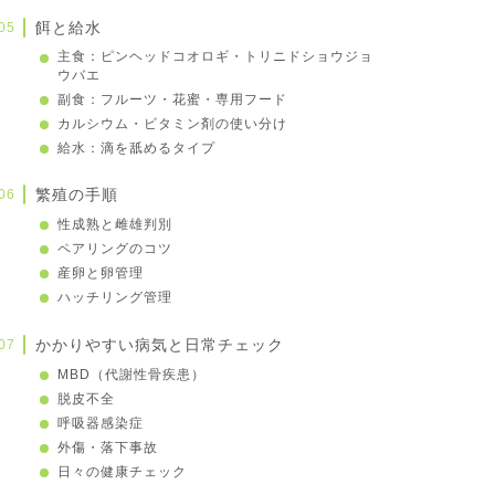
餌と給水
主食：ピンヘッドコオロギ・トリニドショウジョ
ウバエ
副食：フルーツ・花蜜・専用フード
カルシウム・ビタミン剤の使い分け
給水：滴を舐めるタイプ
繁殖の手順
性成熟と雌雄判別
ペアリングのコツ
産卵と卵管理
ハッチリング管理
かかりやすい病気と日常チェック
MBD（代謝性骨疾患）
脱皮不全
呼吸器感染症
外傷・落下事故
日々の健康チェック