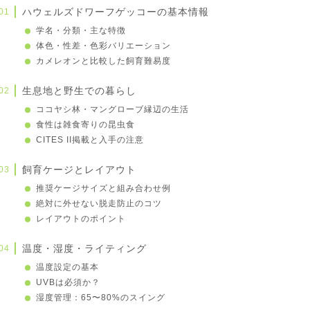
ハウェルズドワーフゲッコーの基本情報
学名・分類・主な特徴
体色・性差・色彩バリエーション
カメレオンと比較した飼育難易度
生息地と野生での暮らし
ココヤシ林・マングローブ縁辺の生活
食性は雑食寄りの昆虫食
CITES II掲載と入手の注意
飼育ケージとレイアウト
推奨ケージサイズと組み合わせ例
絶対に外せない脱走防止のコツ
レイアウトのポイント
温度・湿度・ライティング
温度設定の基本
UVBは必須か？
湿度管理：65〜80%のスイング