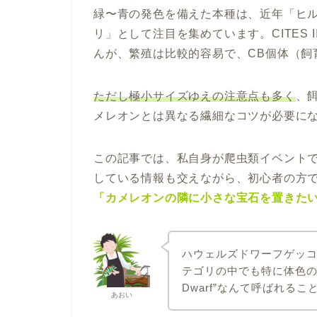
緑〜青の発色を備えた本種は、近年「ヒ
リ」として注目を集めています。CITES
んが、繁殖は比較的容易で、CB個体（飼
ただし極小サイズゆえの注意点も多く
、
メレオンとは異なる繊細なコツが必要に
この記事では、私自身が爬虫類イベント
している情報も交えながら、初心者の方
「カメレオンの隣に小さな宝石を置きた
ハウェルズドワーフゲッ
テゴリの中でも特に体色の美
Dwarf”なんて呼ばれる
あおい