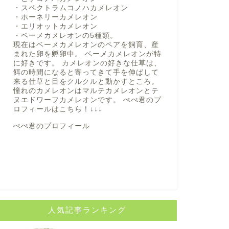
・スペクトラムコノハカメレオン
・ホーネリーカメレオン
・エリオットカメレオン
・ベーメカメレオンの5種類。
現在はベーメカメレオンのペアを飼育、産
まれた卵を孵卵中。 ベーメカメレオンが特
に好きです。 カメレオンの好きな仕草は、
餌の時間になると寄ってきて手を伸ばして
来る仕草と目をクルクルと動かすところ。
憧れのカメレオンはマルテカメレオンとテ
ヌエドワーフカメレオンです。 ぺぺ君のプ
ロフィールは
こちら！
↓↓↓
ぺぺ君のプロフィール
人気記事ランキング