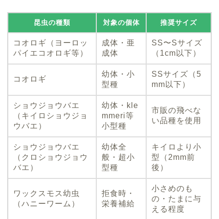
昆虫の種類
対象の個体
推奨サイズ
コオロギ（ヨーロッ
成体・亜
SS〜Sサイズ
パイエコオロギ等）
成体
（1cm以下）
幼体・小
SSサイズ（5
コオロギ
型種
mm以下）
ショウジョウバエ
幼体・kle
市販の飛べな
（キイロショウジョ
mmeri等
い品種を使用
ウバエ）
小型種
ショウジョウバエ
幼体全
キイロより小
（クロショウジョウ
般・超小
型（2mm前
バエ）
型種
後）
小さめのも
ワックスモス幼虫
拒食時・
の・たまに与
（ハニーワーム）
栄養補給
える程度