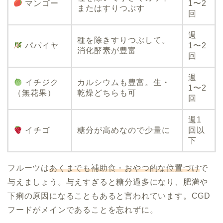
マンゴー
1〜2
またはすりつぶす
回
週
種を除きすりつぶして。
パパイヤ
1〜2
消化酵素が豊富
回
週
イチジク
カルシウムも豊富。生・
1〜2
（無花果）
乾燥どちらも可
回
週1
イチゴ
糖分が高めなので少量に
回以
下
フルーツは
あくまでも補助食・おやつ的な位置づけ
で
与えましょう。与えすぎると糖分過多になり、肥満や
下痢の原因になることもあると言われています。CGD
フードがメインであることを忘れずに。