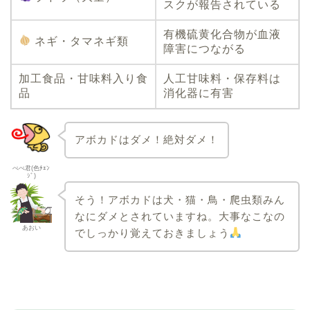
スクが報告されている
有機硫黄化合物が血液
ネギ・タマネギ類
障害につながる
加工食品・甘味料入り食
人工甘味料・保存料は
品
消化器に有害
アボカドはダメ！絶対ダメ！
ぺぺ君(色ﾁｪﾝ
ｼﾞ)
そう！アボカドは犬・猫・鳥・爬虫類みん
なにダメとされていますね。大事なこなの
あおい
でしっかり覚えておきましょう