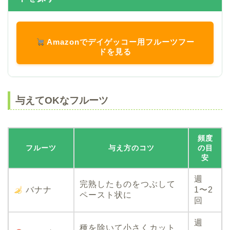
Amazonでデイゲッコー用フルーツフー
ドを見る
与えてOKなフルーツ
頻度
フルーツ
与え方のコツ
の目
安
週
完熟したものをつぶして
バナナ
1〜2
ペースト状に
回
週
種を除いて小さくカット