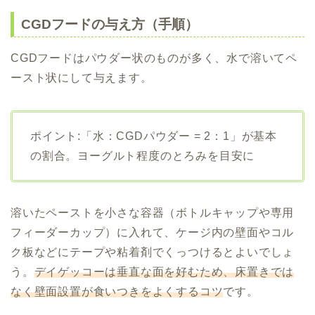
CGDフードの与え方（手順）
CGDフードはパウダー状のものが多く、水で溶いてペ
ースト状にして与えます。
ポイント:「水：CGDパウダー = 2：1」が基本
の割合。ヨーグルト程度のとろみを目安に
溶いたペーストを小さな容器（ボトルキャップや専用
フィーダーカップ）に入れて、ケージ内の壁面やコル
ク板などにテープや粘着剤でくっつけるとよいでしょ
う。
デイゲッコーは垂直な面を好むため、床置きでは
なく壁面設置が食いつきをよくするコツ
です。