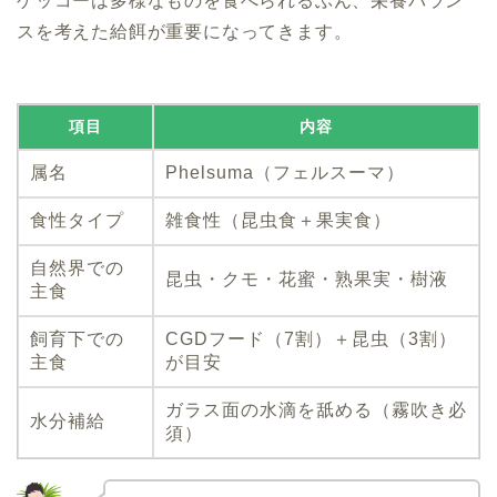
ゲッコーは多様なものを食べられるぶん、栄養バラン
スを考えた給餌が重要になってきます。
項目
内容
属名
Phelsuma（フェルスーマ）
食性タイプ
雑食性（昆虫食＋果実食）
自然界での
昆虫・クモ・花蜜・熟果実・樹液
主食
飼育下での
CGDフード（7割）＋昆虫（3割）
主食
が目安
ガラス面の水滴を舐める（霧吹き必
水分補給
須）