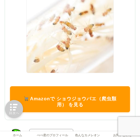
Amazonで ショウジョウバエ（爬虫類
用） を見る
目次へ
ホーム
ぺぺ君のプロフィール
色んなカメレオン
お問い合わせ
むしむし〜！！