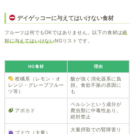
デイゲッコーに与えてはいけない食材
フルーツは何でもOKではありません。以下の食材は
絶
対に与えてはいけない
NGリストです。
NG食材
理由
柑橘系（レモン・オ
酸が強く消化器系に負
レンジ・グレープフルー
担。食欲不振の原因に
ツ等）
も
ペルシンという成分が
アボカド
爬虫類に中毒性あり。
絶対禁止
大量摂取での腎障害リ
ブドウ（大量）