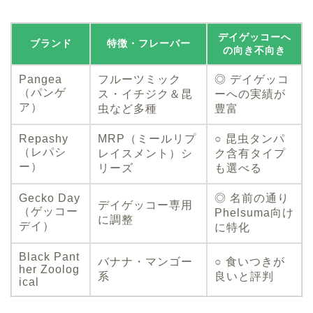
デイゲッコーへ
ブランド
特徴・フレーバー
の向き不向き
Pangea
フルーツミック
◎ デイゲッコ
（パンゲ
ス・イチジク＆昆
ーへの実績が
ア）
虫など多種
豊富
Repashy
MRP（ミールリプ
○ 昆虫タンパ
（レパシ
レイスメント）シ
ク含有タイプ
ー）
リーズ
も選べる
Gecko Day
◎ 名前の通り
デイゲッコー専用
（ゲッコー
Phelsuma向け
に調整
デイ）
に特化
Black Pant
バナナ・マンゴー
○ 食いつきが
her Zoolog
系
良いと評判
ical