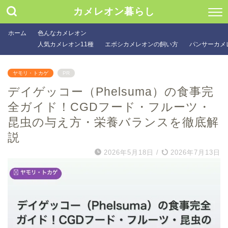
カメレオン暮らし
ホーム
色んなカメレオン
人気カメレオン11種
エボシカメレオンの飼い方
パンサーカメ
ヤモリ・トカゲ
PR
デイゲッコー（Phelsuma）の食事完
全ガイド！CGDフード・フルーツ・
昆虫の与え方・栄養バランスを徹底解
説
2026年5月18日
/
2026年7月13日