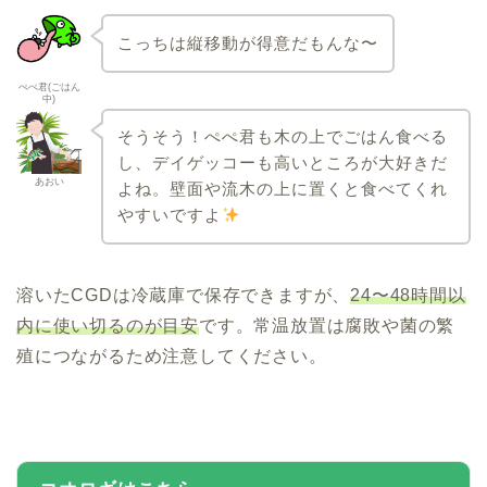
こっちは縦移動が得意だもんな〜
ぺぺ君(ごはん
中)
そうそう！ぺぺ君も木の上でごはん食べる
し、デイゲッコーも高いところが大好きだ
あおい
よね。壁面や流木の上に置くと食べてくれ
やすいですよ
溶いたCGDは冷蔵庫で保存できますが、
24〜48時間以
内に使い切るのが目安
です。常温放置は腐敗や菌の繁
殖につながるため注意してください。