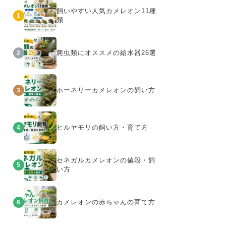
飼いやすい人気カメレオン11種
1
類
爬虫類にオススメの給水器26選
2
ホーネリーカメレオンの飼い方
3
ヒルヤモリの飼い方・育て方
4
セネガルカメレオンの値段・飼
5
い方
カメレオンの赤ちゃんの育て方
6