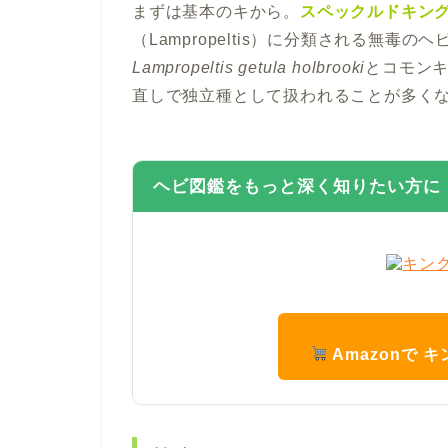
まずは基本のキから。
スペックルドキン
（Lampropeltis）に分類される無毒の
Lampropeltis getula holbrooki
とコモン
直しで独立種として扱われることが多く
ヘビ図鑑をもっと深く知りたい方に
Amazonで 