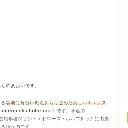
らしのあおいです。
する
黒地に黄色い斑点をちりばめた美しいキングス
peltis holbrooki）
です。学名の
カ人爬虫類学者ジョン・エドワーズ・ホルブルックに由来
いる種なのです。