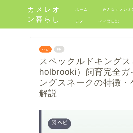
カメレオ
ホーム
色んなカメレオ
ン暮らし
カメ
ぺぺ君日記
ヘビ
PR
スペックルドキングスネーク
holbrooki）飼育
ングスネークの特徴・
解説