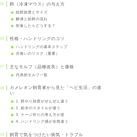
餌（冷凍マウス）の与え方
給餌頻度とサイズ
解凍と給餌の流れ
拒食したらどうする？
性格・ハンドリングのコツ
ハンドリングの基本ステップ
共食いのリスク（重要）
主なモルフ（品種改良）と価格
代表的モルフ一覧
カメレオン飼育者から見た「ヘビ生活」の違
い
1. 餌やり頻度がぜんぜん違う
2. 給水のスタイルが違う
3. ケージ作りの考え方が逆
4. ハンドリング感が全然違う
飼育で気をつけたい病気・トラブル