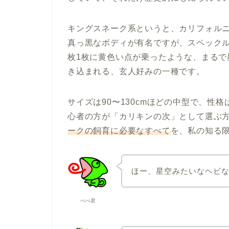
キングスネーク系というと、カリフォル
真っ黒なボディが有名ですが、スペック
枚1枚に黄色い点が乗ったような、まる
き込まれる、玄人好みの一種です。
サイズは90〜130cmほどの中型で、性
心者の方が「カリキンの次」として選ぶ
ークの飼育に必要なすべて
を、私の知る
ほー、星空みたいなヘビ
ぺぺ君