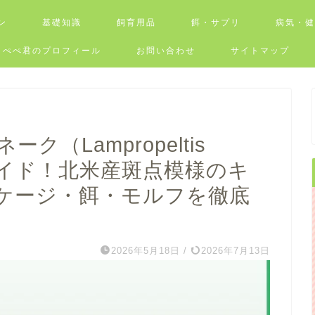
ン
基礎知識
飼育用品
餌・サプリ
病気・
ぺぺ君のプロフィール
お問い合わせ
サイトマップ
（Lampropeltis
完全ガイド！北米産斑点模様のキ
ケージ・餌・モルフを徹底
2026年5月18日
/
2026年7月13日