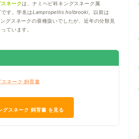
グスネーク
は、ナミヘビ科キングスネーク属
ヘビです。学名は
Lampropeltis holbrooki
。以前は
キングスネークの亜種扱いでしたが、近年の分類見
なっています。
キングスネーク 飼育書 を見る