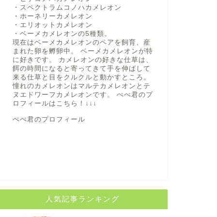
・スペクトラムコノハカメレオン
・ホーネリーカメレオン
・エリオットカメレオン
・ベーメカメレオンの5種類。
現在はベーメカメレオンのペアを飼育、産
まれた卵を孵卵中。 ベーメカメレオンが特
に好きです。 カメレオンの好きな仕草は、
餌の時間になると寄ってきて手を伸ばして
来る仕草と目をクルクルと動かすところ。
憧れのカメレオンはマルテカメレオンとテ
ヌエドワーフカメレオンです。 ぺぺ君のプ
ロフィールは
こちら！
↓↓↓
ぺぺ君のプロフィール
人気記事ランキング