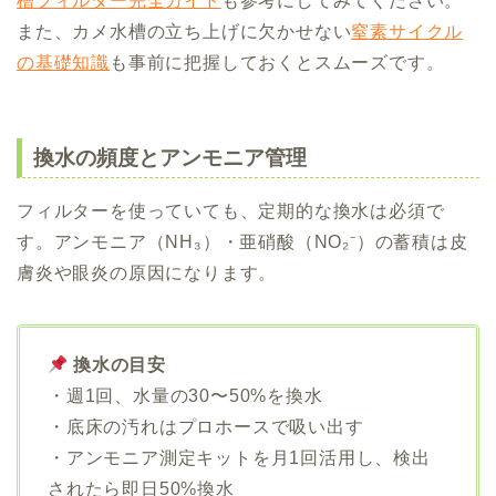
槽フィルター完全ガイド
も参考にしてみてください。
また、カメ水槽の立ち上げに欠かせない
窒素サイクル
の基礎知識
も事前に把握しておくとスムーズです。
換水の頻度とアンモニア管理
フィルターを使っていても、定期的な換水は必須で
す。アンモニア（NH₃）・亜硝酸（NO₂⁻）の蓄積は皮
膚炎や眼炎の原因になります。
換水の目安
・週1回、水量の30〜50%を換水
・底床の汚れはプロホースで吸い出す
・アンモニア測定キットを月1回活用し、検出
されたら即日50%換水