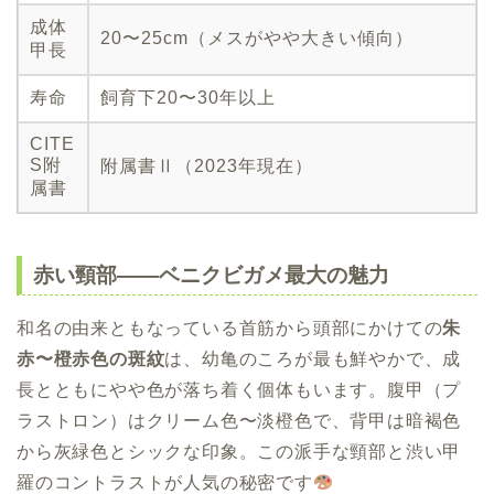
成体
20〜25cm（メスがやや大きい傾向）
甲長
寿命
飼育下20〜30年以上
CITE
S附
附属書Ⅱ（2023年現在）
属書
赤い頸部——ベニクビガメ最大の魅力
和名の由来ともなっている首筋から頭部にかけての
朱
赤〜橙赤色の斑紋
は、幼亀のころが最も鮮やかで、成
長とともにやや色が落ち着く個体もいます。腹甲（プ
ラストロン）はクリーム色〜淡橙色で、背甲は暗褐色
から灰緑色とシックな印象。この派手な頸部と渋い甲
羅のコントラストが人気の秘密です