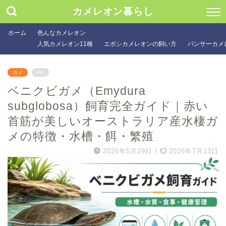
カメレオン暮らし
ホーム
色んなカメレオン
人気カメレオン11種
エボシカメレオンの飼い方
パンサーカメ
カメ
PR
ベニクビガメ（Emydura
subglobosa）飼育完全ガイド｜赤い
首筋が美しいオーストラリア産水棲ガ
メの特徴・水槽・餌・繁殖
2026年5月29日
/
2026年7月13日