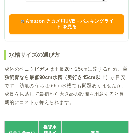
Amazonで カメ用UVB＋バスキングライ
ト を見る
水槽サイズの選び方
成体のベニクビガメは甲長20〜25cmに達するため、
単
独飼育なら最低90cm水槽（奥行き45cm以上）
が目安
です。幼亀のうちは60cm水槽でも問題ありませんが、
成長を見越して最初から大きめの設備を用意すると長
期的にコストが抑えられます。
推奨水
成長ステージ
槽サイ
備考