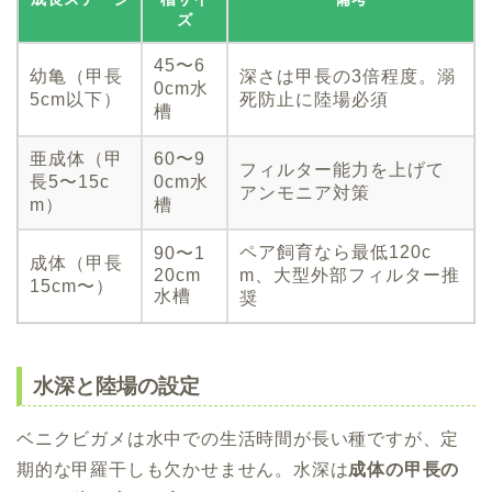
ズ
45〜6
幼亀（甲長
深さは甲長の3倍程度。溺
0cm水
5cm以下）
死防止に陸場必須
槽
亜成体（甲
60〜9
フィルター能力を上げて
長5〜15c
0cm水
アンモニア対策
m）
槽
ペア飼育なら最低120c
90〜1
成体（甲長
20cm
m、大型外部フィルター推
15cm〜）
水槽
奨
水深と陸場の設定
ベニクビガメは水中での生活時間が長い種ですが、定
期的な甲羅干しも欠かせません。水深は
成体の甲長の