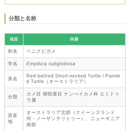
分類と名称
項目
内容
和名
ベニクビガメ
学名
Emydura subglobosa
Red-bellied Short-necked Turtle / Painte
英名
d Turtle（オーストラリア）
カメ目 側頸亜目 ナンべイカメ科 エミドゥ
分類
ラ属
オーストラリア北部（クイーンズランド
原産
州・ノーザンテリトリー）、ニューギニア
地
南部