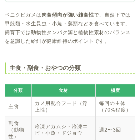
ベニクビガメは
肉食傾向が強い雑食性
で、自然下では
甲殻類・水生昆虫・小魚・藻類などを食べています。
飼育下では動物性タンパク源と植物性素材のバランス
を意識した給餌が健康維持のポイントです。
主食・副食・おやつの分類
分類
食材
頻度
カメ用配合フード（浮
毎回の主体
主食
上性）
（70%程度）
副食
冷凍アカムシ・冷凍エ
（動物
週2〜3回
ビ・小魚・ドジョウ
性）