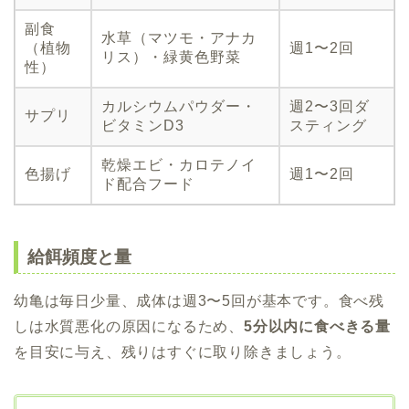
副食
水草（マツモ・アナカ
（植物
週1〜2回
リス）・緑黄色野菜
性）
カルシウムパウダー・
週2〜3回ダ
サプリ
ビタミンD3
スティング
乾燥エビ・カロテノイ
色揚げ
週1〜2回
ド配合フード
給餌頻度と量
幼亀は毎日少量、成体は週3〜5回が基本です。食べ残
しは水質悪化の原因になるため、
5分以内に食べきる量
を目安に与え、残りはすぐに取り除きましょう。