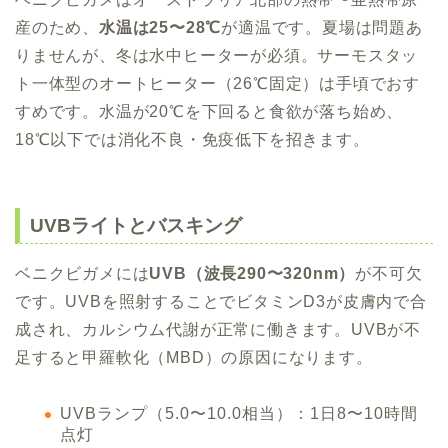
産のため、
水温は25〜28℃
が適温です。夏場は問題あ
りませんが、冬は水中ヒーターが必須。サーモスタッ
ト一体型のオートヒーター（26℃固定）は手頃でおす
すめです。水温が20℃を下回ると食欲が落ち始め、
18℃以下では消化不良・免疫低下を招きます。
UVBライトとバスキング
ベニクビガメには
UVB（波長290〜320nm）
が不可欠
です。UVBを照射することでビタミンD3が皮膚内で合
成され、カルシウム代謝が正常に働きます。UVBが不
足すると甲羅軟化（MBD）の原因になります。
UVBランプ（5.0〜10.0相当）：1日8〜10時間
点灯