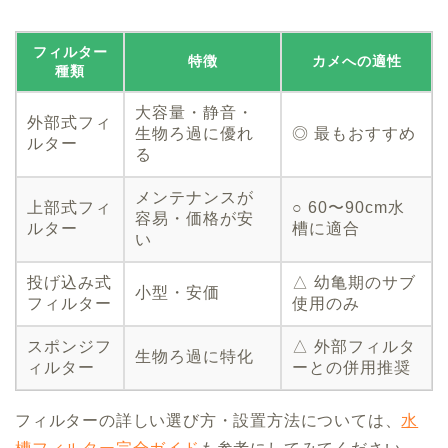
フィルター
特徴
カメへの適性
種類
大容量・静音・
外部式フィ
生物ろ過に優れ
◎ 最もおすすめ
ルター
る
メンテナンスが
上部式フィ
○ 60〜90cm水
容易・価格が安
ルター
槽に適合
い
投げ込み式
△ 幼亀期のサブ
小型・安価
フィルター
使用のみ
スポンジフ
△ 外部フィルタ
生物ろ過に特化
ィルター
ーとの併用推奨
フィルターの詳しい選び方・設置方法については、
水