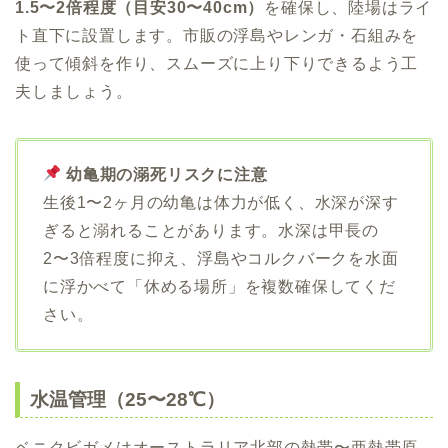
1.5〜2倍程度（目安30〜40cm）
を確保し、陸場はライ
ト直下に設置します。市販の浮島やレンガ・石組みを
使って傾斜を作り、スムーズに上り下りできるよう工
夫しましょう。
幼亀期の溺死リスクに注意
生後1〜2ヶ月の幼亀は体力が低く、水深が深す
ぎると溺れることがあります。水深は甲長の
2〜3倍程度に抑え、浮島やコルクバークを水面
に浮かべて「休める場所」を複数確保してくだ
さい。
水温管理（25〜28℃）
ベニクビガメはオーストラリア北部の熱帯〜亜熱帯原