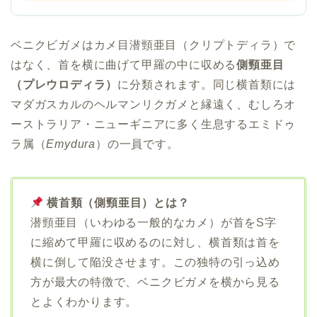
ベニクビガメはカメ目潜頸亜目（クリプトディラ）で
はなく、首を横に曲げて甲羅の中に収める
側頸亜目
（プレウロディラ）
に分類されます。同じ横首類には
マダガスカルのヘルマンリクガメと縁遠く、むしろオ
ーストラリア・ニューギニアに多く生息するエミドゥ
ラ属（
Emydura
）の一員です。
横首類（側頸亜目）とは？
潜頸亜目（いわゆる一般的なカメ）が首をS字
に縮めて甲羅に収めるのに対し、横首類は首を
横に倒して陥没させます。この独特の引っ込め
方が最大の特徴で、ベニクビガメを横から見る
とよくわかります。