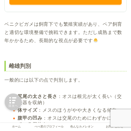
ベニクビガメは飼育下でも繁殖実績があり、ペア飼育
と適切な環境整備で挑戦できます。ただし成熟まで数
年かかるため、長期的な視点が必要です
雌雄判別
一般的には以下の点で判別します。
尻尾の太さと長さ
：オスは根元が太く長い（交
接器を収納）
目次へ
体サイズ
：メスのほうがやや大きくなる傾向
腹甲の凹み
：オスは交尾のためにわずかに凹ん
でいる個体も
ホーム
ぺぺ君のプロフィール
色んなカメレオン
お問い合わせ