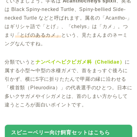
ていきましょう。学名は
Acanthochelys spixii
、英名
は Black Spiny-necked Turtle、Spiny-bellied Side-
necked Turtle などと呼ばれます。属名の「Acantho-」
はギリシャ語で「とげ」、「chelys」は「カメ」。つ
まり
「とげのあるカメ」
という、見たまんまのネーミ
ングなんですね。
分類でいうと
ナンベイヘビクビガメ科（Chelidae）
に
属する小型〜中型の水棲ガメで、首をまっすぐ後ろに
引かず、横にS字に折りたたんで甲羅の縁に沿わせる
「横首類（Pleurodira）」の代表選手のひとつ。日本に
多いクサガメやイシガメとは、首のしまい方からして
違うところが面白いポイントです。
スピニーベリー向け飼育セットはこちら