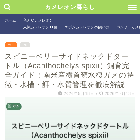
カメレオン暮らし
ホーム
色んなカメレオン
人気カメレオン11種
エボシカメレオンの飼い方
パンサーカメ
カメ
PR
スピニーベリーサイドネックドター
トル（Acanthochelys spixii）飼育完
全ガイド！南米産横首類水棲ガメの特
徴・水槽・餌・水質管理を徹底解説
2026年5月18日
/
2026年7月13日