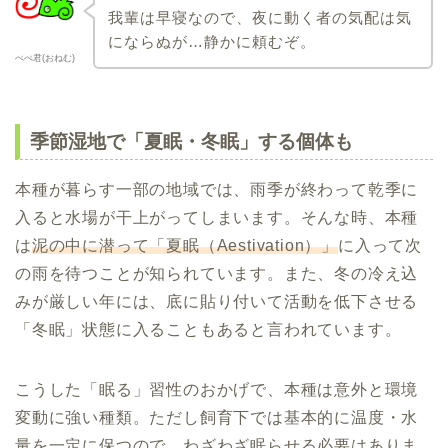
我輩は早寝なので、夜に動く者の気配は気
にならぬが…静かに頼むぞ。
ぺぺ君(おねむ)
季節湿地で「夏眠・冬眠」する個体も
本種が暮らす一部の地域では、雨季が終わって乾季に
入ると水場が干上がってしまいます。そんな時、本種
は
泥の中に潜って「夏眠（Aestivation）」
に入って次
の雨を待つことが知られています。また、冬の冷え込
みが厳しい年には、底に貼り付いて活動を低下させる
「冬眠」状態に入ることもあると言われています。
こうした「眠る」習性のおかげで、本種は意外と環境
変動に強い種類。ただし飼育下では基本的に温度・水
量を一定に保つので、わざわざ眠らせる必要はありま