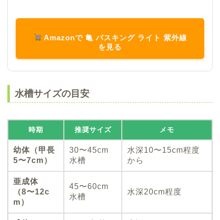
Amazonで 亀 バスキング ライト 紫外線
を見る
水槽サイズの目安
時期
推奨サイズ
メモ
幼体（甲長
30〜45cm
水深10〜15cm程度
5〜7cm）
水槽
から
亜成体
45〜60cm
（8〜12c
水深20cm程度
水槽
m）