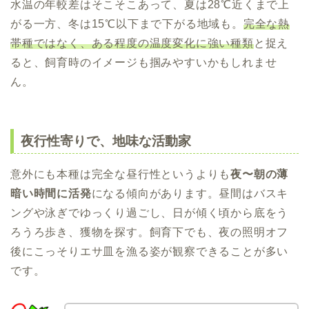
水温の年較差はそこそこあって、夏は28℃近くまで上
がる一方、冬は15℃以下まで下がる地域も。
完全な熱
帯種ではなく、ある程度の温度変化に強い種類
と捉え
ると、飼育時のイメージも掴みやすいかもしれませ
ん。
夜行性寄りで、地味な活動家
意外にも本種は完全な昼行性というよりも
夜〜朝の薄
暗い時間に活発
になる傾向があります。昼間はバスキ
ングや泳ぎでゆっくり過ごし、日が傾く頃から底をう
ろうろ歩き、獲物を探す。飼育下でも、夜の照明オフ
後にこっそりエサ皿を漁る姿が観察できることが多い
です。