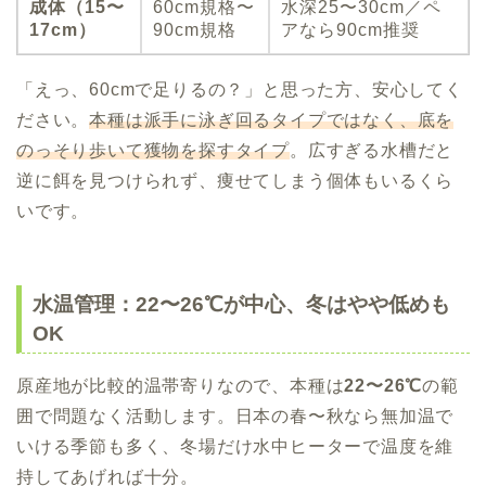
成体（15〜
60cm規格〜
水深25〜30cm／ペ
17cm）
90cm規格
アなら90cm推奨
「えっ、60cmで足りるの？」と思った方、安心してく
ださい。
本種は派手に泳ぎ回るタイプではなく、底を
のっそり歩いて獲物を探すタイプ
。広すぎる水槽だと
逆に餌を見つけられず、痩せてしまう個体もいるくら
いです。
水温管理：22〜26℃が中心、冬はやや低めも
OK
原産地が比較的温帯寄りなので、本種は
22〜26℃
の範
囲で問題なく活動します。日本の春〜秋なら無加温で
いける季節も多く、冬場だけ水中ヒーターで温度を維
持してあげれば十分。