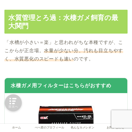
水質管理とろ過：水棲ガメ飼育の最
大関門
「水槽が小さい＝楽」と思われがちな本種ですが、こ
こからが正念場。
水量が少ない分、汚れも目立ちやす
く、水質悪化のスピードも速い
のです。
水棲ガメ用フィルターはこちらがおすすめ
目次へ
ホーム
ぺぺ君のプロフィール
色んなカメレオン
お問い合わせ