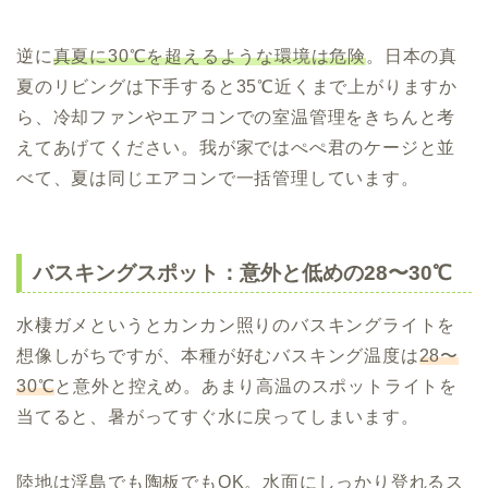
逆に
真夏に30℃を超えるような環境は危険
。日本の真
夏のリビングは下手すると35℃近くまで上がりますか
ら、冷却ファンやエアコンでの室温管理をきちんと考
えてあげてください。我が家ではぺぺ君のケージと並
べて、夏は同じエアコンで一括管理しています。
バスキングスポット：意外と低めの28〜30℃
水棲ガメというとカンカン照りのバスキングライトを
想像しがちですが、本種が好むバスキング温度は
28〜
30℃
と意外と控えめ。あまり高温のスポットライトを
当てると、暑がってすぐ水に戻ってしまいます。
陸地は浮島でも陶板でもOK。水面にしっかり登れるス