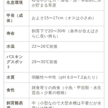
ゆるやかな川・湿地・池・季節的に水
生息環境
が貯まる草原
甲長（成
およそ15〜17cm（オスは小さめ）
体）
飼育下で20〜30年（条件が合えばさ
寿命
らに長い例も）
水温
22〜26℃前後
バスキン
グスポッ
28〜30℃前後
ト
水質
弱酸性〜中性（pH 6.0〜7.2あたり）
雑食寄りの肉食（小魚・甲殻類・水生
食性
昆虫＋少量の植物）
飼育難易
中（小型なので大型水槽は不要だが水