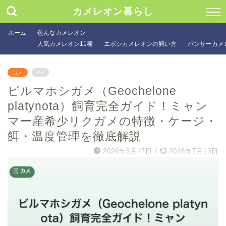
カメレオン暮らし
ホーム
色んなカメレオン
人気カメレオン11種
エボシカメレオンの飼い方
パンサーカメ
カメ
PR
ビルマホシガメ（Geochelone
platynota）飼育完全ガイド！ミャン
マー産希少リクガメの特徴・ケージ・
餌・温度管理を徹底解説
2026年5月17日
/
2026年7月13日