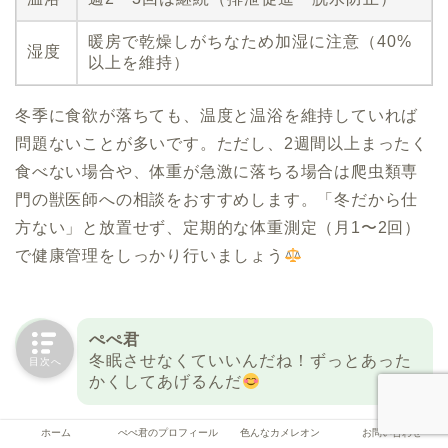
暖房で乾燥しがちなため加湿に注意（40%
湿度
以上を維持）
冬季に食欲が落ちても、温度と温浴を維持していれば
問題ないことが多いです。ただし、2週間以上まったく
食べない場合や、体重が急激に落ちる場合は爬虫類専
門の獣医師への相談をおすすめします。「冬だから仕
方ない」と放置せず、定期的な体重測定（月1〜2回）
で健康管理をしっかり行いましょう
ぺぺ君
冬眠させなくていいんだね！ずっとあった
目次へ
かくしてあげるんだ
ホーム
ぺぺ君のプロフィール
色んなカメレオン
お問い合わせ
あおい