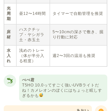
光
周
昼12〜14時間
タイマーで自動管理を推奨
期
ハスクチッ
床
5〜10cmの深さで敷き、掘
プ・ヤシガラ
材
り行動に対応
土・赤玉土
水
浅めのトレー
入
（体が半分入
週2〜3回の温浴も推奨
れ
る程度）
ぺぺ君
T5HO 10.0ってすごく強いUVBライトだ
ね！カメレオンのぼくにはちょっと眩しす
ぎるかも
あおい