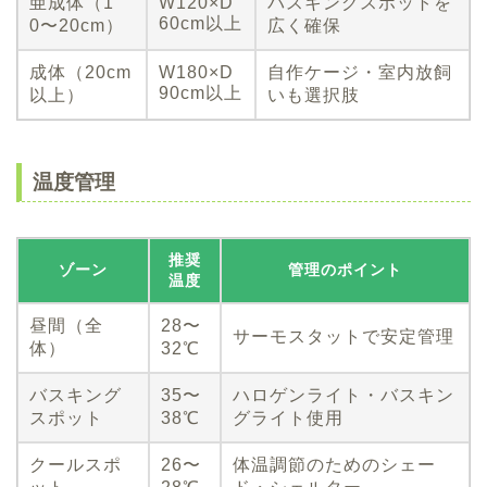
亜成体（1
W120×D
バスキングスポットを
60cm以上
0〜20cm）
広く確保
成体（20cm
W180×D
自作ケージ・室内放飼
90cm以上
以上）
いも選択肢
温度管理
推奨
ゾーン
管理のポイント
温度
昼間（全
28〜
サーモスタットで安定管理
体）
32℃
バスキング
35〜
ハロゲンライト・バスキン
スポット
38℃
グライト使用
クールスポ
26〜
体温調節のためのシェー