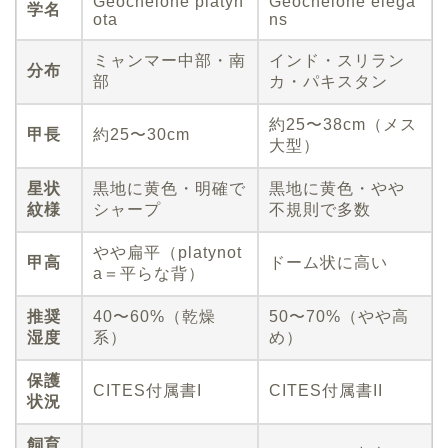
Geochelone platyn
Geochelone elega
学名
ota
ns
ミャンマー中部・南
インド・スリラン
分布
部
カ・パキスタン
約25〜38cm（メス
甲長
約25〜30cm
大型）
星状
黒地に黄色・明確で
黒地に黄色・やや
紋様
シャープ
不規則で多数
やや扁平（platynot
甲高
ドーム状に高い
a＝平らな背）
推奨
40〜60%（乾燥
50〜70%（やや高
湿度
系）
め）
保護
CITES付属書I
CITES付属書II
状況
飼育