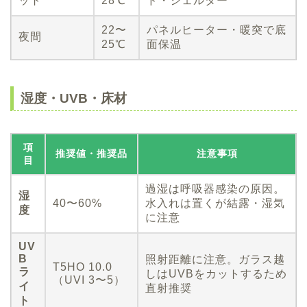
ット
28℃
ド・シェルター
22〜
パネルヒーター・暖突で底
夜間
25℃
面保温
湿度・UVB・床材
項
推奨値・推奨品
注意事項
目
過湿は呼吸器感染の原因。
湿
40〜60%
水入れは置くが結露・湿気
度
に注意
UV
B
照射距離に注意。ガラス越
T5HO 10.0
ラ
しはUVBをカットするため
（UVI 3〜5）
イ
直射推奨
ト