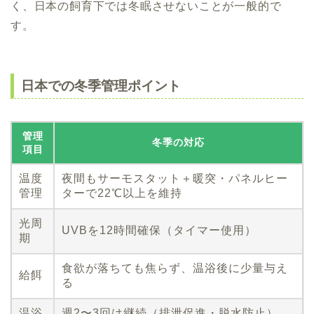
く、日本の飼育下では冬眠させないことが一般的で
す。
日本での冬季管理ポイント
管理
冬季の対応
項目
温度
夜間もサーモスタット＋暖突・パネルヒー
管理
ターで22℃以上を維持
光周
UVBを12時間確保（タイマー使用）
期
食欲が落ちても焦らず、温浴後に少量与え
給餌
る
温浴
週2〜3回は継続（排泄促進・脱水防止）