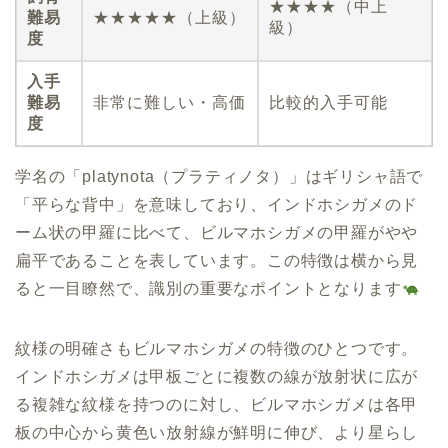
★★★★（中上
難易
★★★★★（上級）
級）
度
入手
難易
非常に難しい・高価
比較的入手可能
度
学名の「platynota（プラティノタ）」はギリシャ語で
「平らな背中」を意味しており、インドホシガメのド
ーム状の甲羅に比べて、ビルマホシガメの甲羅がやや
扁平であることを表しています。この特徴は横から見
ると一目瞭然で、識別の重要なポイントとなります
紋様の明確さもビルマホシガメの特徴のひとつです。
インドホシガメは甲板ごとに複数の線が放射状に広が
る複雑な紋様を持つのに対し、ビルマホシガメは各甲
板の中心から黄色い放射線が鮮明に伸び、より星らし