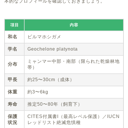
本的なプロフィールを確認しておきましょう。
項目
内容
和名
ビルマホシガメ
学名
Geochelone platynota
ミャンマー中部・南部（限られた乾燥林地
分布
帯）
甲長
約25〜30cm（成体）
体重
約3〜6kg
寿命
推定50〜80年（飼育下）
保護
CITES付属書I（最高レベル保護）／IUCN
状況
レッドリスト絶滅危惧種