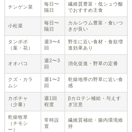
毎日〜
繊維質豊富・低シュウ酸
チンゲン菜
隔日
でおすすめ主食
毎日〜
カルシウム豊富・食いつ
小松菜
隔日
きが良い
タンポポ
週3〜4
野生に近い食材・食欲増
（葉・花）
回
進効果あり
週2〜3
オオバコ
消化促進・野草の定番
回
クズ・カラ
週1〜2
乾燥地帯の野草に近い食
ムシ
回
感
カボチャ
週1回
βカロテン補給・与えす
（少量）
程度
ぎ注意
乾燥牧草
常時設
繊維質補給・腸内環境維
（チモシ
置
持
ー）