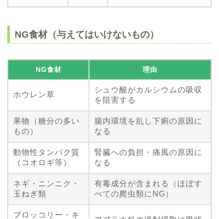
NG食材（与えてはいけないもの）
NG食材
理由
シュウ酸がカルシウムの吸収
ホウレン草
を阻害する
果物（糖分の多い
腸内環境を乱し下痢の原因に
もの）
なる
動物性タンパク質
腎臓への負担・痛風の原因に
（コオロギ等）
なる
ネギ・ニンニク・
有毒成分が含まれる（ほぼす
玉ねぎ類
べての爬虫類にNG）
ブロッコリー・キ