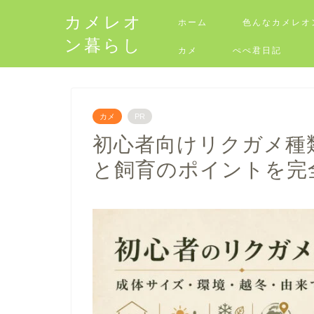
カメレオ
ホーム
色んなカメレオ
ン暮らし
カメ
ぺぺ君日記
カメ
PR
初心者向けリクガメ種
と飼育のポイントを完