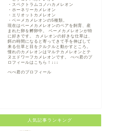
・スペクトラムコノハカメレオン
・ホーネリーカメレオン
・エリオットカメレオン
・ベーメカメレオンの5種類。
現在はベーメカメレオンのペアを飼育、産
まれた卵を孵卵中。 ベーメカメレオンが特
に好きです。 カメレオンの好きな仕草は、
餌の時間になると寄ってきて手を伸ばして
来る仕草と目をクルクルと動かすところ。
憧れのカメレオンはマルテカメレオンとテ
ヌエドワーフカメレオンです。 ぺぺ君のプ
ロフィールは
こちら！
↓↓↓
ぺぺ君のプロフィール
人気記事ランキング