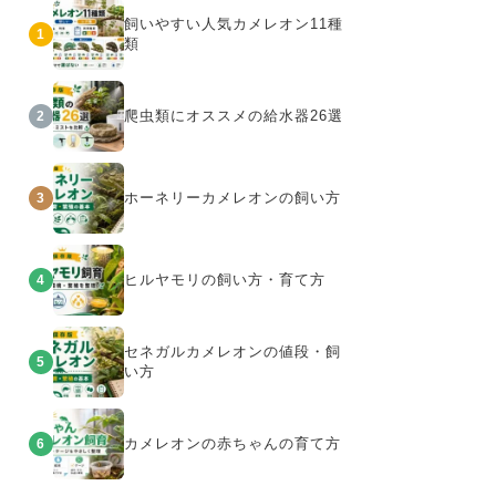
飼いやすい人気カメレオン11種
1
類
爬虫類にオススメの給水器26選
2
ホーネリーカメレオンの飼い方
3
ヒルヤモリの飼い方・育て方
4
セネガルカメレオンの値段・飼
5
い方
カメレオンの赤ちゃんの育て方
6