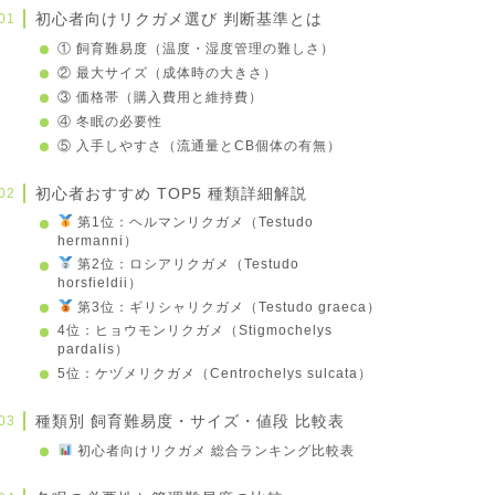
初心者向けリクガメ選び 判断基準とは
① 飼育難易度（温度・湿度管理の難しさ）
② 最大サイズ（成体時の大きさ）
③ 価格帯（購入費用と維持費）
④ 冬眠の必要性
⑤ 入手しやすさ（流通量とCB個体の有無）
初心者おすすめ TOP5 種類詳細解説
第1位：ヘルマンリクガメ（Testudo
hermanni）
第2位：ロシアリクガメ（Testudo
horsfieldii）
第3位：ギリシャリクガメ（Testudo graeca）
4位：ヒョウモンリクガメ（Stigmochelys
pardalis）
5位：ケヅメリクガメ（Centrochelys sulcata）
種類別 飼育難易度・サイズ・値段 比較表
初心者向けリクガメ 総合ランキング比較表