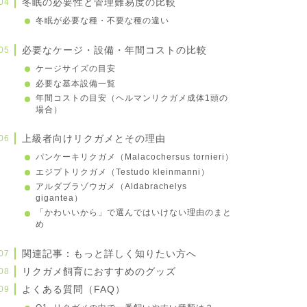
冬眠の必要性と管理難易度の比較
冬眠が必要な種・不要な種の違い
必要なケージ・設備・年間コストの比較
ケージサイズの目安
必要な基本設備一覧
年間コストの目安（ヘルマンリクガメ成体1頭の
場合）
上級者向けリクガメとその理由
パンケーキリクガメ（Malacochersus tornieri）
エジプトリクガメ（Testudo kleinmanni）
アルダブラゾウガメ（Aldabrachelys
gigantea）
「かわいいから」で選んではいけない理由のまと
め
関連記事：もっと詳しく知りたい方へ
リクガメ飼育におすすめのグッズ
よくある質問（FAQ）