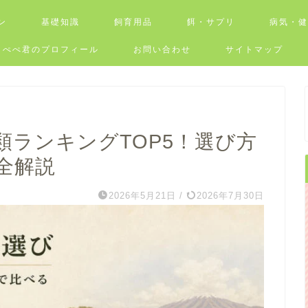
ン
基礎知識
飼育用品
餌・サプリ
病気・
ぺぺ君のプロフィール
お問い合わせ
サイトマップ
類ランキングTOP5！選び方
全解説
2026年5月21日
/
2026年7月30日