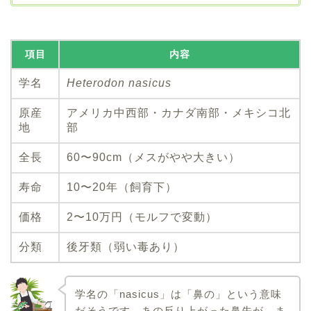
項目
内容
学名
Heterodon nasicus
原産
アメリカ中西部・カナダ南部・メキシコ北
地
部
全長
60〜90cm（メスがやや大きい）
寿命
10〜20年（飼育下）
価格
2〜10万円（モルフで変動）
分類
後牙類（弱い毒あり）
学名の「nasicus」は「鼻の」という意味
だそうです。あの反り上がった鼻先が、ま