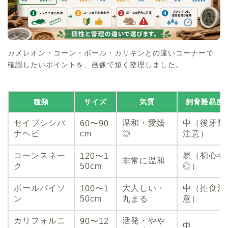
カメレオン・コーン・ボール・カリキンとの違いコーナーで
確認したいポイントを、画像で短く整理しました。
種類
サイズ
気質
飼育難易度
セイブシシバ
温和・愛嬌
中（後牙類
60〜90
ナヘビ
cm
◎
注意）
コーンスネー
易（初心者
120〜1
非常に温和
ク
50cm
◎）
ボールパイソ
大人しい・
中（拒食注
100〜1
ン
50cm
丸まる
意）
カリフォルニ
活発・やや
90〜12
中