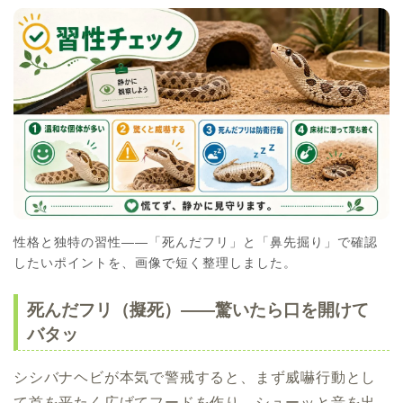
性格と独特の習性――「死んだフリ」と「鼻先掘り」で確認
したいポイントを、画像で短く整理しました。
死んだフリ（擬死）――驚いたら口を開けて
バタッ
シシバナヘビが本気で警戒すると、まず威嚇行動とし
て首を平たく広げてフードを作り、シューッと音を出