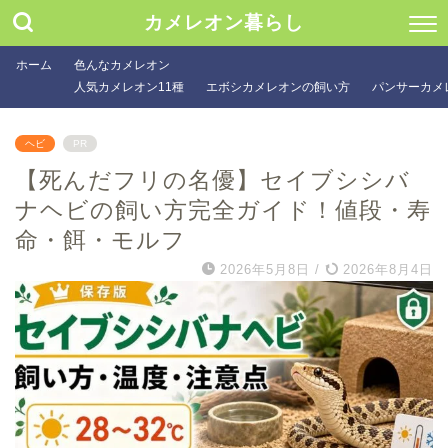
カメレオン暮らし
ホーム
色んなカメレオン
人気カメレオン11種
エボシカメレオンの飼い方
パンサーカメ
ヘビ
PR
【死んだフリの名優】セイブシシバ
ナヘビの飼い方完全ガイド！値段・寿
命・餌・モルフ
2026年5月8日
/
2026年8月4日