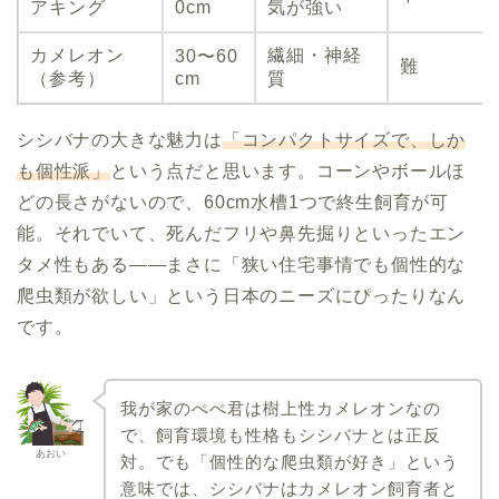
アキング
0cm
気が強い
カメレオン
繊細・神経
30〜60
難
（参考）
cm
質
シシバナの大きな魅力は
「コンパクトサイズで、しか
も個性派」
という点だと思います。コーンやボールほ
どの長さがないので、60cm水槽1つで終生飼育が可
能。それでいて、死んだフリや鼻先掘りといったエン
タメ性もある――まさに「狭い住宅事情でも個性的な
爬虫類が欲しい」という日本のニーズにぴったりなん
です。
我が家のぺぺ君は樹上性カメレオンなの
で、飼育環境も性格もシシバナとは正反
あおい
対。でも「個性的な爬虫類が好き」という
意味では、シシバナはカメレオン飼育者と