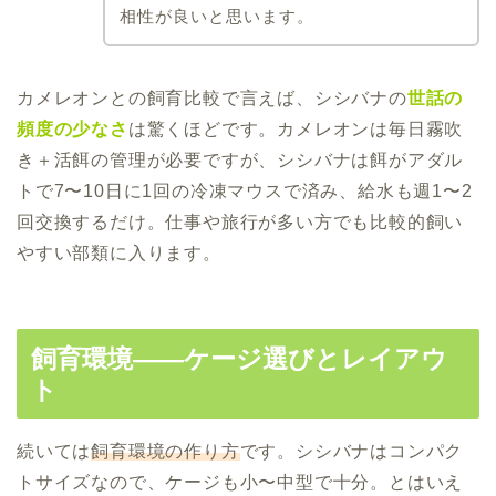
相性が良いと思います。
カメレオンとの飼育比較で言えば、シシバナの
世話の
頻度の少なさ
は驚くほどです。カメレオンは毎日霧吹
き＋活餌の管理が必要ですが、シシバナは餌がアダル
トで7〜10日に1回の冷凍マウスで済み、給水も週1〜2
回交換するだけ。仕事や旅行が多い方でも比較的飼い
やすい部類に入ります。
飼育環境――ケージ選びとレイアウ
ト
続いては
飼育環境の作り方
です。シシバナはコンパク
トサイズなので、ケージも小〜中型で十分。とはいえ