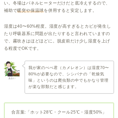
い。冬場はパネルヒーターだけだと底冷えするので、
補助で
暖突や保温球
を併用すると安定します。
湿度は40〜60%程度。湿度が高すぎるとカビが発生し
たり呼吸器系に問題が出たりすると言われていますの
で、霧吹きはほどほどに。脱皮前だけ少し湿度を上げ
る程度でOKです。
我が家のぺぺ君（カメレオン）は湿度70〜
80%が必要なので、シシバナの「乾燥気
あおい
味」というのは爬虫類の中でもかなり管理
が楽な部類だと感じます。
合言葉:「ホット28℃・クール25℃・湿度50%」