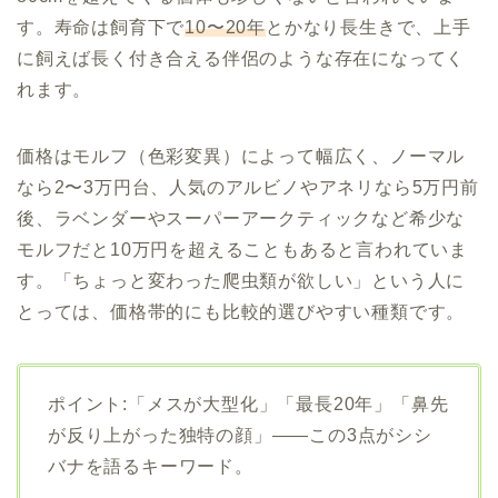
す。寿命は飼育下で
10〜20年
とかなり長生きで、上手
に飼えば長く付き合える伴侶のような存在になってく
れます。
価格はモルフ（色彩変異）によって幅広く、ノーマル
なら2〜3万円台、人気のアルビノやアネリなら5万円前
後、ラベンダーやスーパーアークティックなど希少な
モルフだと10万円を超えることもあると言われていま
す。「ちょっと変わった爬虫類が欲しい」という人に
とっては、価格帯的にも比較的選びやすい種類です。
ポイント:「メスが大型化」「最長20年」「鼻先
が反り上がった独特の顔」――この3点がシシ
バナを語るキーワード。