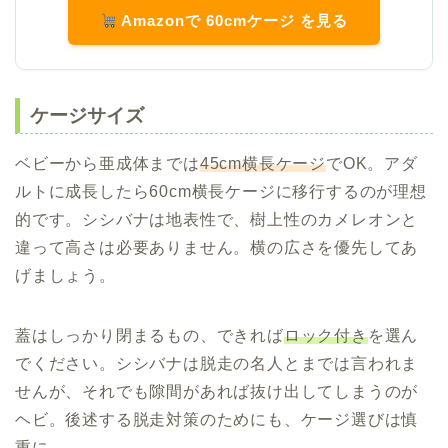
Amazonで 60cmケージ を見る
ケージサイズ
ベビーから亜成体までは
45cm横長ケージ
でOK。アダ
ルトに成長したら60cm横長ケージに移行するのが理想
的です。シシバナは地表性で、樹上性のカメレオンと
違って高さは必要ありません。横の広さを優先してあ
げましょう。
蓋はしっかり閉まるもの、できれば
ロック付き
を選ん
でください。シシバナは脱走の名人とまでは言われま
せんが、それでも隙間があれば抜け出してしまうのが
ヘビ。後述する脱走対策のためにも、ケージ選びは慎
重に。