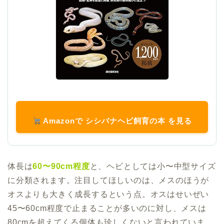
Amazonで シシバナヘビ飼育の本 を見る
体長は
60〜90cm程度
と、ヘビとしては小〜中型サイズ
に分類されます。注目してほしいのは、メスのほうが
オスよりも大きく成長するという点。オスはせいぜい
45〜60cm程度で止まることが多いのに対し、メスは
80cmを超えてくる個体も珍しくないと言われていま