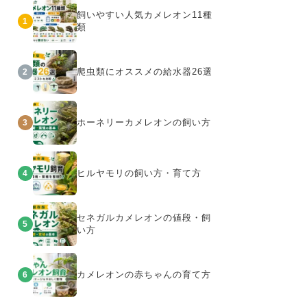
飼いやすい人気カメレオン11種
1
類
爬虫類にオススメの給水器26選
2
ホーネリーカメレオンの飼い方
3
ヒルヤモリの飼い方・育て方
4
セネガルカメレオンの値段・飼
5
い方
カメレオンの赤ちゃんの育て方
6