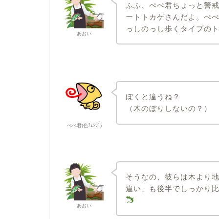
ふふ、ぺぺ君ちょっと警戒
ートトカゲさんだよ。ぺ
っしのっし歩くタイプの
あおい
ぼくと違うね？
（木のぼりしないの？）
ぺぺ君(色ﾁｪﾝｼﾞ)
そうなの、彼らは木より
違い」も後半でしっかり
あおい