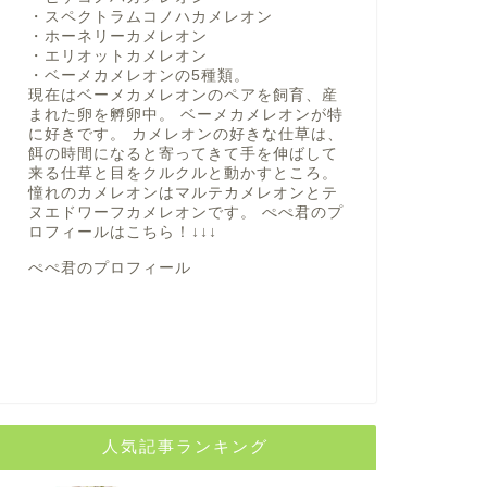
・スペクトラムコノハカメレオン
・ホーネリーカメレオン
・エリオットカメレオン
・ベーメカメレオンの5種類。
現在はベーメカメレオンのペアを飼育、産
まれた卵を孵卵中。 ベーメカメレオンが特
に好きです。 カメレオンの好きな仕草は、
餌の時間になると寄ってきて手を伸ばして
来る仕草と目をクルクルと動かすところ。
憧れのカメレオンはマルテカメレオンとテ
ヌエドワーフカメレオンです。 ぺぺ君のプ
ロフィールは
こちら！
↓↓↓
ぺぺ君のプロフィール
人気記事ランキング