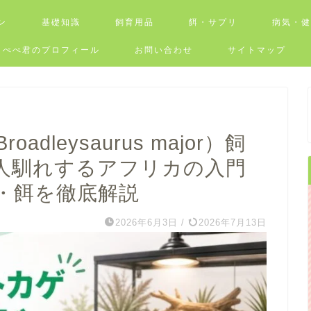
ン
基礎知識
飼育用品
餌・サプリ
病気・
ぺぺ君のプロフィール
お問い合わせ
サイトマップ
leysaurus major）飼
人馴れするアフリカの入門
・餌を徹底解説
2026年6月3日
/
2026年7月13日