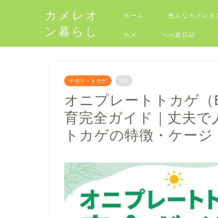
カメレオ
ホーム
色んなカメレオ
ン暮らし
カメ
ぺぺ君日記
ヤモリ・トカゲ
PR
オニプレートトカゲ（Broad
育完全ガイド｜丈夫で
トカゲの特徴・ケージ