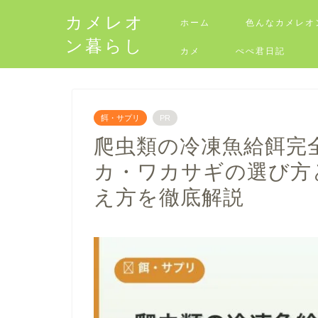
カメレオ
ホーム
色んなカメレオ
ン暮らし
カメ
ぺぺ君日記
餌・サプリ
PR
爬虫類の冷凍魚給餌完
カ・ワカサギの選び方
え方を徹底解説