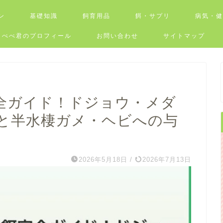
ン
基礎知識
飼育用品
餌・サプリ
病気・
ぺぺ君のプロフィール
お問い合わせ
サイトマップ
全ガイド！ドジョウ・メダ
と半水棲ガメ・ヘビへの与
2026年5月18日
/
2026年7月13日