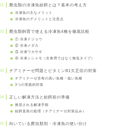
爬虫類の冷凍魚給餌とは？基本の考え方
冷凍魚の主なメリット
冷凍魚のデメリットと注意点
爬虫類飼育で使える冷凍魚4種を徹底比較
① 冷凍ドジョウ
② 冷凍メダカ
③ 冷凍ワカサギ
④ 冷凍シシャモ（生食用ではなく無塩タイプ）
チアミナーゼ問題とビタミンB1欠乏症の対策
チアミナーゼ含有の高い魚種・低い魚種
3つの実践的対策
正しい解凍方法と給餌前の準備
推奨される解凍手順
給餌直前の処理（チアミナーゼ対策込み）
向いている爬虫類別・冷凍魚の使い分け