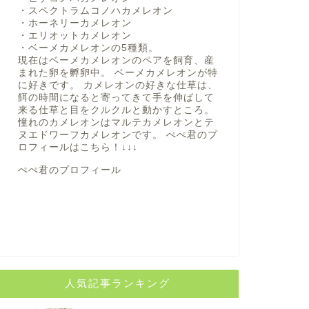
・スペクトラムコノハカメレオン
・ホーネリーカメレオン
・エリオットカメレオン
・ベーメカメレオンの5種類。
現在はベーメカメレオンのペアを飼育、産
まれた卵を孵卵中。 ベーメカメレオンが特
に好きです。 カメレオンの好きな仕草は、
餌の時間になると寄ってきて手を伸ばして
来る仕草と目をクルクルと動かすところ。
憧れのカメレオンはマルテカメレオンとテ
ヌエドワーフカメレオンです。 ぺぺ君のプ
ロフィールは
こちら！
↓↓↓
ぺぺ君のプロフィール
人気記事ランキング