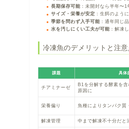
長期保存可能
：未開封なら半年〜1
サイズ・栄養が安定
：生餌のよう
季節を問わず入手可能
：通年同じ
水を汚しにくい工夫が可能
：解凍
冷凍魚のデメリットと注意
課題
具体
B1を分解する酵素を
チアミナーゼ
原因に
栄養偏り
魚種によりタンパク質
解凍管理
中まで解凍不十分だと