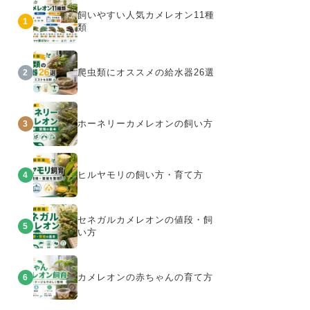
飼いやすい人気カメレオン11種
1
類
爬虫類にオススメの給水器26選
2
ホーネリーカメレオンの飼い方
3
ヒルヤモリの飼い方・育て方
4
セネガルカメレオンの値段・飼
5
い方
カメレオンの赤ちゃんの育て方
6