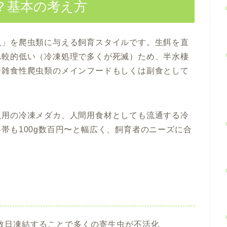
？基本の考え方
魚」を爬虫類に与える飼育スタイルです。生餌を直
比較的低い（冷凍処理で多くが死滅）ため、半水棲
〜雑食性爬虫類のメインフードもしくは副食として
魚用の冷凍メダカ、人間用食材としても流通する冷
帯も100g数百円〜と幅広く、飼育者のニーズに合
で数日凍結することで多くの寄生虫が不活化