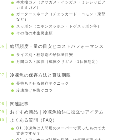
半水棲ガメ（クサガメ・イシガメ・ミシシッピア
カミミガメ）
ガータースネーク（チェッカード・コモン・東部
など）
スッポン（ニホンスッポン・トゲスッポン等）
その他の水生爬虫類
給餌頻度・量の目安とコストパフォーマンス
サイズ別・種類別の給餌量目安
月間コスト試算（成体クサガメ・1個体想定）
冷凍魚の保存方法と賞味期限
長持ちさせる保存テクニック
冷凍焼けを防ぐコツ
関連記事
おすすめ商品｜冷凍魚給餌に役立つアイテム
よくある質問（FAQ）
Q1. 冷凍魚は人間用のスーパーで買ったもので大
丈夫ですか？
Q2. チアミナーゼ対策の湯通しは毎回必要です