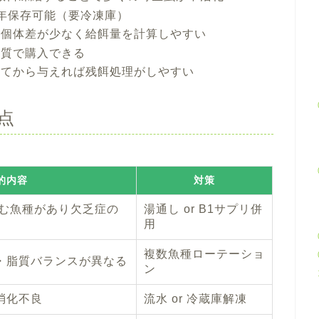
年保存可能（要冷凍庫）
に個体差が少なく給餌量を計算しやすい
品質で購入できる
してから与えれば残餌処理がしやすい
点
的内容
対策
含む魚種があり欠乏症の
湯通し or B1サプリ併
用
複数魚種ローテーショ
・脂質バランスが異なる
ン
消化不良
流水 or 冷蔵庫解凍