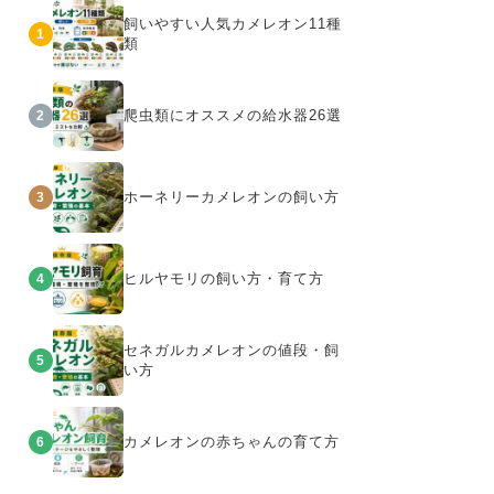
飼いやすい人気カメレオン11種
1
類
爬虫類にオススメの給水器26選
2
ホーネリーカメレオンの飼い方
3
ヒルヤモリの飼い方・育て方
4
セネガルカメレオンの値段・飼
5
い方
カメレオンの赤ちゃんの育て方
6