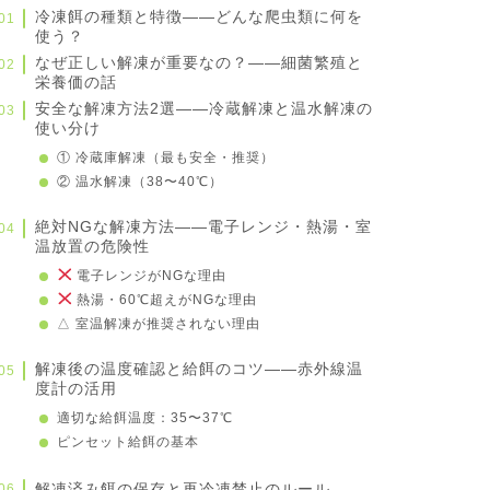
冷凍餌の種類と特徴——どんな爬虫類に何を
使う？
なぜ正しい解凍が重要なの？——細菌繁殖と
栄養価の話
安全な解凍方法2選——冷蔵解凍と温水解凍の
使い分け
① 冷蔵庫解凍（最も安全・推奨）
② 温水解凍（38〜40℃）
絶対NGな解凍方法——電子レンジ・熱湯・室
温放置の危険性
電子レンジがNGな理由
熱湯・60℃超えがNGな理由
△ 室温解凍が推奨されない理由
解凍後の温度確認と給餌のコツ——赤外線温
度計の活用
適切な給餌温度：35〜37℃
ピンセット給餌の基本
解凍済み餌の保存と再冷凍禁止のルール