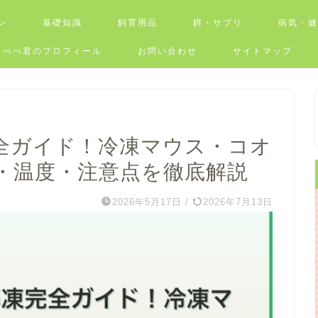
ン
基礎知識
飼育用品
餌・サプリ
病気・
ぺぺ君のプロフィール
お問い合わせ
サイトマップ
全ガイド！冷凍マウス・コオ
・温度・注意点を徹底解説
2026年5月17日
/
2026年7月13日