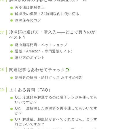
再冷凍は絶対禁止
解凍後の保管：24時間以内に使い切る
冷凍保存のコツ
冷凍餌の選び方・購入先——どこで買うのが
ベスト？
爬虫類専門店・ペットショップ
通販（Amazon・専門通販サイト）
選び方のポイント
関連記事もあわせてチェック
冷凍餌の解凍・給餌グッズ おすすめ4選
よくある質問（FAQ）
Q1. 冷凍餌を解凍するのに電子レンジを使っても
いいですか？
Q2. 一度解凍した冷凍餌を再冷凍してもいいです
か？
Q3. 解凍後、爬虫類が食べてくれません。どうす
ればいいですか？