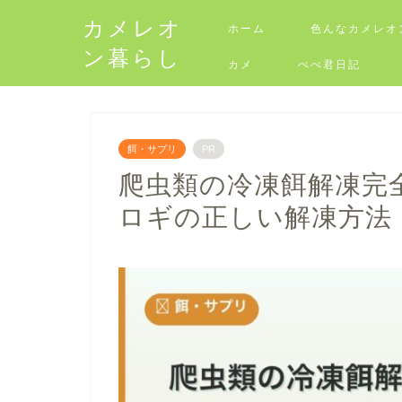
カメレオ
ホーム
色んなカメレオ
ン暮らし
カメ
ぺぺ君日記
餌・サプリ
PR
爬虫類の冷凍餌解凍完
ロギの正しい解凍方法