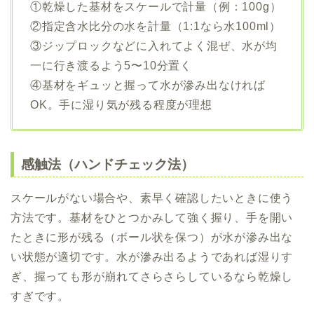
①乾燥した基材をスケールで計量（例：100g）
②指定含水比分の水を計量（1:1なら水100ml）
③ジップロックなどに入れてよく混ぜ、水が均
一に行き渡るよう5〜10分置く
④基材をギュッと握って水が滲み出なければ
OK。手に湿り気が残る程度が理想
感触法（ハンドチェック法）
スケールがない場合や、素早く確認したいときに使う
方法です。基材をひとつかみして強く握り、手を開い
たときに形が残る（ボール状を保つ）が水が滲み出な
い状態が適切です。水が滲み出るようであれば湿りす
ぎ、握っても形が崩れてさらさらしているなら乾燥し
すぎです。