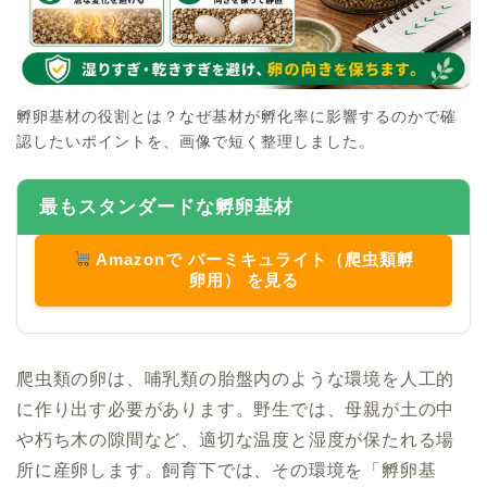
孵卵基材の役割とは？なぜ基材が孵化率に影響するのかで確
認したいポイントを、画像で短く整理しました。
最もスタンダードな孵卵基材
Amazonで バーミキュライト（爬虫類孵
卵用） を見る
爬虫類の卵は、哺乳類の胎盤内のような環境を人工的
に作り出す必要があります。野生では、母親が土の中
や朽ち木の隙間など、適切な温度と湿度が保たれる場
所に産卵します。飼育下では、その環境を「孵卵基