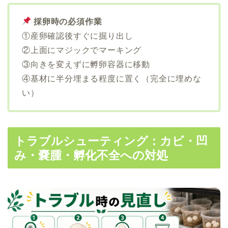
採卵時の必須作業
①産卵確認後すぐに掘り出し
②上面にマジックでマーキング
③向きを変えずに孵卵容器に移動
④基材に半分埋まる程度に置く（完全に埋めな
い）
トラブルシューティング：カビ・凹
み・嚢腫・孵化不全への対処