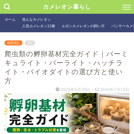
カメレオン暮らし
ホーム
色んなカメレオン
人気カメレオン11種
エボシカメレオンの飼い方
パンサーカメ
飼育用品
PR
爬虫類の孵卵基材完全ガイド｜バーミ
キュライト・パーライト・ハッチラ
イト・バイオダイトの選び方と使い
方
2026年5月29日
/
2026年7月13日