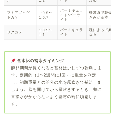
ク
イト
対応
1:1
バーミキュラ
フトアゴヒゲ
砂漠系で乾燥
1:0.5〜
イト/パーラ
トカゲ
ぎみが基本
1:0.7
イト
バーミキュラ
種によって異
1:0.5〜
リクガメ
イト
なる
1:1
含水比の補水タイミング
孵卵期間が長くなると基材は少しずつ乾燥しま
す。定期的（1〜2週間に1回）に重量を測定
し、初期重量との差分の水を霧吹きで補給しま
しょう。蓋を開けてから霧吹きするとき、卵に
直接水がかからないよう基材の端に噴霧しま
す。