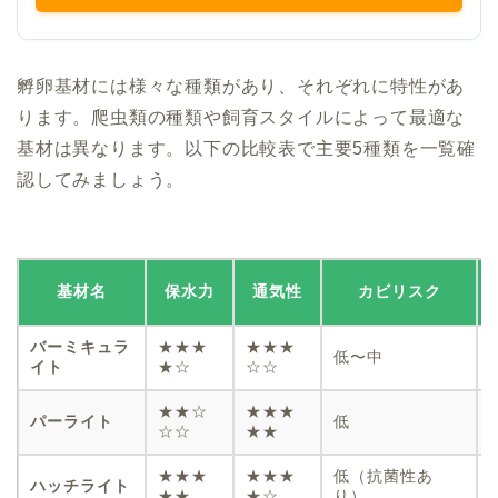
孵卵基材には様々な種類があり、それぞれに特性があ
ります。爬虫類の種類や飼育スタイルによって最適な
基材は異なります。以下の比較表で主要5種類を一覧確
認してみましょう。
基材名
保水力
通気性
カビリスク
バーミキュラ
★★★
★★★
低〜中
イト
★☆
☆☆
★★☆
★★★
パーライト
低
☆☆
★★
★★★
★★★
低（抗菌性あ
ハッチライト
★★
★☆
り）