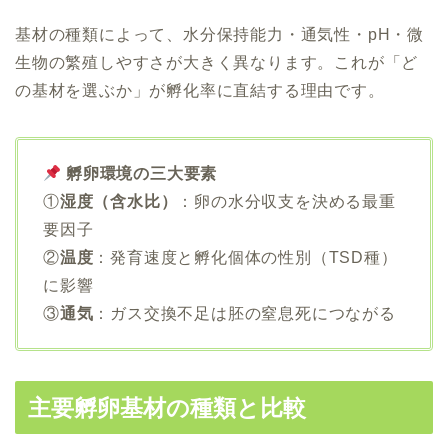
基材の種類によって、水分保持能力・通気性・pH・微
生物の繁殖しやすさが大きく異なります。これが「ど
の基材を選ぶか」が孵化率に直結する理由です。
孵卵環境の三大要素
①
湿度（含水比）
：卵の水分収支を決める最重
要因子
②
温度
：発育速度と孵化個体の性別（TSD種）
に影響
③
通気
：ガス交換不足は胚の窒息死につながる
主要孵卵基材の種類と比較