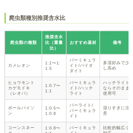
爬虫類種別推奨含水比
推奨含水
爬虫類の種類
比（重量
おすすめ基材
備考
比）
バーミキュラ
多湿好みで少
1:1〜1:
カメレオン
イト/バイオ
し高め
1.5
ダイト
ヒョウモント
バーミキュラ
ハッチライト
1:0.7〜
カゲモドキ
イト/ハッチ
ならそのまま
1:1
（レオパ）
ライト
使用可
パーライト/
ボールパイソ
湿りすぎに注
1:0.5〜
バーミキュラ
ン
意
1:0.8
イト
コーンスネー
バーミキュラ
比較的幅広く
1:0.8〜