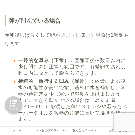
卵が凹んでいる場合
産卵後しばらくして卵が凹む（しぼむ）現象は2種類あ
ります。
一時的な凹み（正常）
：産卵直後〜数日以内に
少し凹むのは正常な範囲です。有精卵であれば
数日内に吸水して膨らんできます。
持続的・進行する凹み（異常）
：乾燥による脱
水の可能性が高いです。基材に水を補給し、容
器の通気穴を少し塞いで湿度を上げましょう。
すでに大きく凹んでいる場合は、ぬるま湯
（28〜30℃）を浸した薄いスポンジや湿ったペ
目次へ
ーパータオルを容器の片隅に置いて湿度を補い
ます。
ホーム
ぺぺ君のプロフィール
色んなカメレオン
お問い合わせ