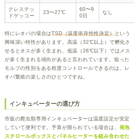
クレステッ
60〜9
23〜27℃
なし
ドゲッコー
0日
特にレオパの場合は
TSD（温度依存性性決定）
という
興味深い特性があります。高温（32℃以上）で孵化さ
せるとオスが多く生まれ、低温（26℃以下）ではメス
が多く生まれる傾向があると言われています。狙った
モルフの性別をある程度コントロールできるのは、レ
オパ繁殖の楽しさのひとつですね。
インキュベーターの選び方
市販の爬虫類専用インキュベーターは温度設定が安定
していて便利です。予算が限られている場合は、
発泡
スチロールボックスとパネルヒーターを組み合わせた