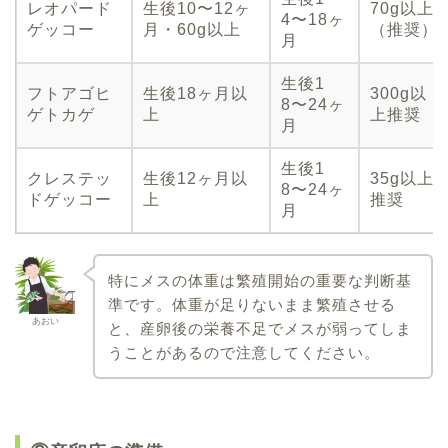
レオパード
生後10〜12ヶ
70g以上
4〜18ヶ
ゲッコー
月・60g以上
（推奨）
月
生後1
フトアゴヒ
生後18ヶ月以
300g以
8〜24ヶ
ゲトカゲ
上
上推奨
月
生後1
クレステッ
生後12ヶ月以
35g以上
8〜24ヶ
ドゲッコー
上
推奨
月
特にメスの体重は繁殖開始の重要な判断基
準です。体重が足りないまま繁殖させる
あおい
と、産卵後の栄養不足でメスが弱ってしま
うことがあるので注意してください。