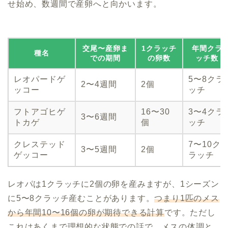
せ始め、数週間で産卵へと向かいます。
交尾〜産卵ま
1クラッチ
年間クラ
種名
での期間
の卵数
ッチ数
レオパードゲ
5〜8クラ
2〜4週間
2個
ッコー
ッチ
フトアゴヒゲ
16〜30
3〜4クラ
3〜6週間
トカゲ
個
ッチ
クレステッド
7〜10ク
3〜5週間
2個
ゲッコー
ラッチ
レオパは1クラッチに2個の卵を産みますが、1シーズン
に5〜8クラッチ産むことがあります。
つまり1匹のメス
から年間10〜16個の卵が期待できる計算
です。ただし
これはあくまで理想的な状態での話で、メスの体調と