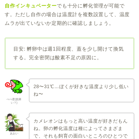
自作インキュベーター
でも十分に孵化管理が可能で
す。ただし自作の場合は温度計を複数設置して、温度
ムラが出ていないか定期的に確認しましょう。
目安: 孵卵中は週1回程度、蓋を少し開けて換気
する。完全密閉は酸素不足の原因に。
28〜31℃…ぼくが好きな温度より少し低い
ね〜
ぺぺ君(肌寒
い？)
カメレオンはもっと高い温度が好きだもん
ね。卵の孵化温度は種によってさまざま
あおい
で、それも飼育の面白いところのひとつで