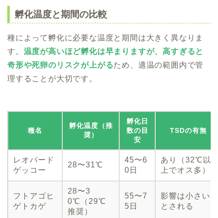
孵化温度と期間の比較
種によって孵化に必要な温度と期間は大きく異なりま
す。
温度が高いほど孵化は早まりますが、高すぎると
奇形や死卵のリスクが上がる
ため、適温の範囲内で管
理することが大切です。
孵化日
孵化温度（推
種名
数の目
TSDの有無
奨）
安
レオパード
45〜6
あり（32℃以
28〜31℃
ゲッコー
0日
上でオス多）
28〜3
フトアゴヒ
55〜7
影響は小さい
0℃（29℃
ゲトカゲ
5日
とされる
推奨）