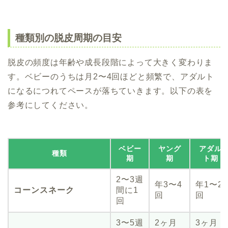
種類別の脱皮周期の目安
脱皮の頻度は年齢や成長段階によって大きく変わりま
す。ベビーのうちは月2〜4回ほどと頻繁で、アダルト
になるにつれてペースが落ちていきます。以下の表を
参考にしてください。
ベビー
ヤング
アダル
種類
期
期
ト期
2〜3週
年3〜4
年1〜2
コーンスネーク
間に1
回
回
回
3〜5週
2ヶ月
3ヶ月