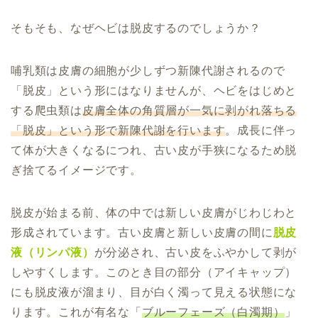
そもそも、なぜヘビは脱皮するのでしょうか？
哺乳類は皮膚の細胞が少しずつ新陳代謝されるので
「脱皮」という形にはなりませんが、ヘビをはじめと
する爬虫類は
皮膚全体の角質層が一気に剥がれ落ちる
「脱皮」という形で新陳代謝を行います
。成長に伴っ
て体が大きくなるにつれ、古い皮が手狭になるため脱
ぎ捨てるイメージです。
脱皮が始まる前、体の中では新しい皮膚がじわじわと
形成されています。古い皮膚と新しい皮膚の間に
脱皮
液（リンパ液）
が分泌され、古い皮をふやかして剥が
しやすくします。このとき目の部分（アイキャップ）
にも脱皮液が溜まり、目が白く濁って見える状態にな
ります。これが有名な「
ブルーフェーズ（白濁期）
」