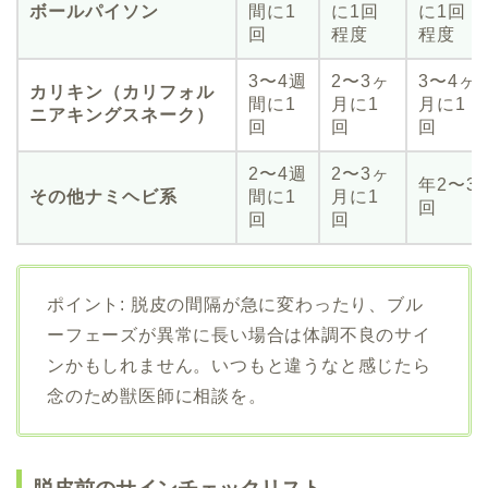
ボールパイソン
間に1
に1回
に1回
回
程度
程度
3〜4週
2〜3ヶ
3〜4ヶ
カリキン（カリフォル
間に1
月に1
月に1
ニアキングスネーク）
回
回
回
2〜4週
2〜3ヶ
年2〜3
その他ナミヘビ系
間に1
月に1
回
回
回
ポイント: 脱皮の間隔が急に変わったり、ブル
ーフェーズが異常に長い場合は体調不良のサイ
ンかもしれません。いつもと違うなと感じたら
念のため獣医師に相談を。