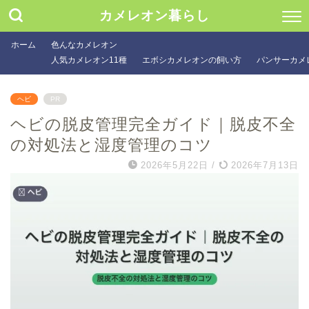
カメレオン暮らし
ホーム
色んなカメレオン
人気カメレオン11種
エボシカメレオンの飼い方
パンサーカメ
ヘビ
PR
ヘビの脱皮管理完全ガイド｜脱皮不全
の対処法と湿度管理のコツ
2026年5月22日
/
2026年7月13日