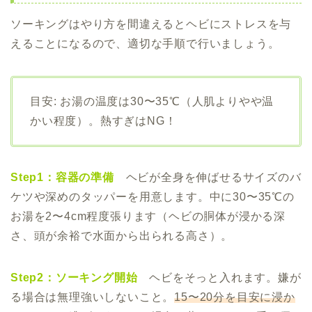
ソーキングはやり方を間違えるとヘビにストレスを与
えることになるので、適切な手順で行いましょう。
目安: お湯の温度は30〜35℃（人肌よりやや温
かい程度）。熱すぎはNG！
Step1：容器の準備
ヘビが全身を伸ばせるサイズのバ
ケツや深めのタッパーを用意します。中に30〜35℃の
お湯を2〜4cm程度張ります（ヘビの胴体が浸かる深
さ、頭が余裕で水面から出られる高さ）。
Step2：ソーキング開始
ヘビをそっと入れます。嫌が
る場合は無理強いしないこと。
15〜20分を目安に浸か