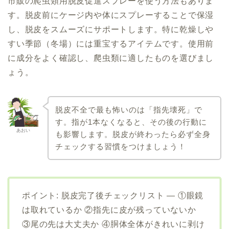
市販の爬虫類用脱皮促進スプレーを使う方法もありま
す。脱皮前にケージ内や体にスプレーすることで保湿
し、脱皮をスムーズにサポートします。特に乾燥しや
すい季節（冬場）には重宝するアイテムです。使用前
に成分をよく確認し、爬虫類に適したものを選びまし
ょう。
脱皮不全で最も怖いのは「指先壊死」で
す。指が1本なくなると、その後の行動に
あおい
も影響します。脱皮が終わったら必ず全身
チェックする習慣をつけましょう！
ポイント: 脱皮完了後チェックリスト — ①眼鏡
は取れているか ②指先に皮が残っていないか
③尾の先は大丈夫か ④胴体全体がきれいに剥け