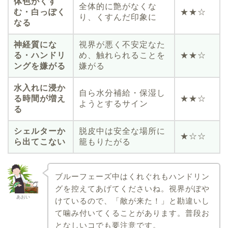
体色がくす
全体的に艶がなくな
む・白っぽく
★★☆
り、くすんだ印象に
なる
神経質にな
視界が悪く不安定なた
る・ハンドリ
め、触れられることを
★★☆
ングを嫌がる
嫌がる
水入れに浸か
自ら水分補給・保湿し
る時間が増え
★★☆
ようとするサイン
る
シェルターか
脱皮中は安全な場所に
★☆☆
ら出てこない
籠もりたがる
ブルーフェーズ中はくれぐれもハンドリン
グを控えてあげてくださいね。視界がぼや
あおい
けているので、「敵が来た！」と勘違いし
て噛み付いてくることがあります。普段お
となしいコでも要注意です。