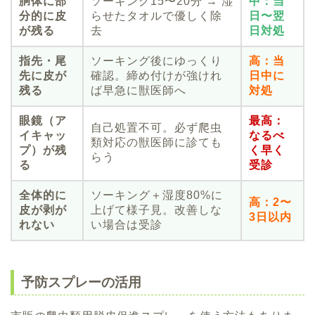
胴体に部
ソーキング15〜20分 → 湿
中：当
分的に皮
らせたタオルで優しく除
日〜翌
が残る
去
日対処
指先・尾
ソーキング後にゆっくり
高：当
先に皮が
確認。締め付けが強けれ
日中に
残る
ば早急に獣医師へ
対処
眼鏡（ア
最高：
自己処置不可。必ず爬虫
イキャッ
なるべ
類対応の獣医師に診ても
プ）が残
く早く
らう
る
受診
全体的に
ソーキング＋湿度80%に
高：2〜
皮が剥が
上げて様子見。改善しな
3日以内
れない
い場合は受診
予防スプレーの活用