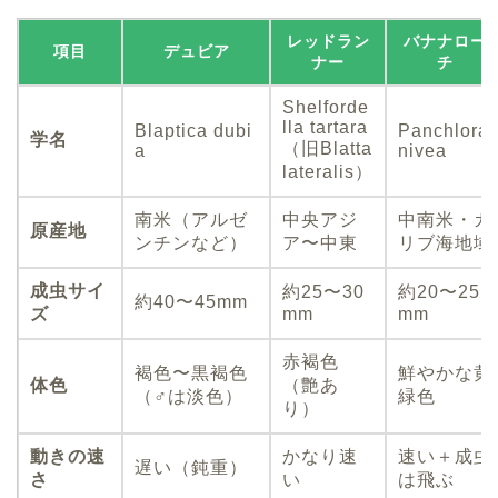
レッドラン
バナナロー
項目
デュビア
ナー
チ
Shelforde
lla tartara
Blaptica dubi
Panchlora
学名
（旧Blatta
a
nivea
lateralis）
南米（アルゼ
中央アジ
中南米・カ
原産地
ンチンなど）
ア〜中東
リブ海地域
成虫サイ
約25〜30
約20〜25
約40〜45mm
ズ
mm
mm
赤褐色
褐色〜黒褐色
鮮やかな黄
体色
（艶あ
（♂は淡色）
緑色
り）
動きの速
かなり速
速い＋成虫
遅い（鈍重）
さ
い
は飛ぶ