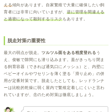
える
傾向があります。自家繁殖で大量に確保したい飼
育者には非常に向いていますが、
逆に管理を間違える
と過密になって殺到するリスク
もあります。
脱走対策の重要性
最大の弱点が脱走。
ツルツル面をある程度登れる
う
え、俊敏で隙間にも潜り込みます。蓋がきっちり閉ま
る飼育容器（できれば通気口にメッシュ）と、内壁に
ベビーオイルやワセリンを薄く塗る「滑り止め」の併
用が定番対策です。脱走したとしても、レッドランナ
ーは比較的乾燥に弱く屋内で繁殖定着しにくいと言わ
れていますが、念のため対策は徹底しましょう。