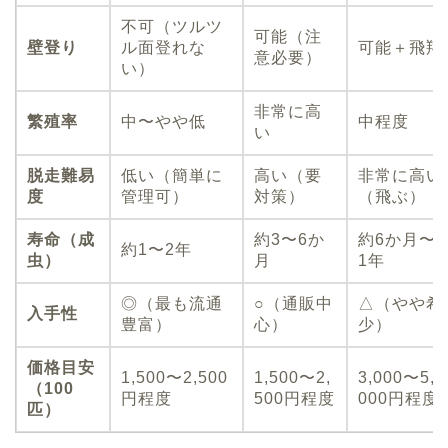
不可（ツルツ
可能（注
壁登り
ル面登れな
可能＋飛翔
意必要）
い）
非常に高
繁殖率
中〜やや低
中程度
い
脱走難易
低い（簡単に
高い（要
非常に高い
度
管理可）
対策）
（飛ぶ）
寿命（成
約3〜6か
約6か月〜
約1〜2年
虫）
月
1年
◎（最も流通
○（通販中
△（やや希
入手性
豊富）
心）
少）
価格目安
1,500〜2,500
1,500〜2,
3,000〜5,
（100
円程度
500円程度
000円程度
匹）