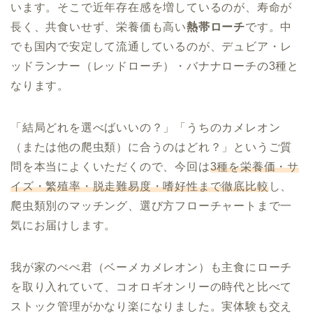
います。そこで近年存在感を増しているのが、寿命が
長く、共食いせず、栄養価も高い
熱帯ローチ
です。中
でも国内で安定して流通しているのが、デュビア・レ
ッドランナー（レッドローチ）・バナナローチの3種と
なります。
「結局どれを選べばいいの？」「うちのカメレオン
（または他の爬虫類）に合うのはどれ？」というご質
問を本当によくいただくので、今回は
3種を栄養価・サ
イズ・繁殖率・脱走難易度・嗜好性まで徹底比較
し、
爬虫類別のマッチング、選び方フローチャートまで一
気にお届けします。
我が家のぺぺ君（ベーメカメレオン）も主食にローチ
を取り入れていて、コオロギオンリーの時代と比べて
ストック管理がかなり楽になりました。実体験も交え