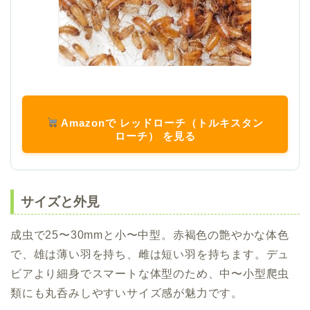
Amazonで レッドローチ（トルキスタン
ローチ） を見る
サイズと外見
成虫で25〜30mmと小〜中型。赤褐色の艶やかな体色
で、雄は薄い羽を持ち、雌は短い羽を持ちます。デュ
ビアより細身でスマートな体型のため、中〜小型爬虫
類にも丸呑みしやすいサイズ感が魅力です。