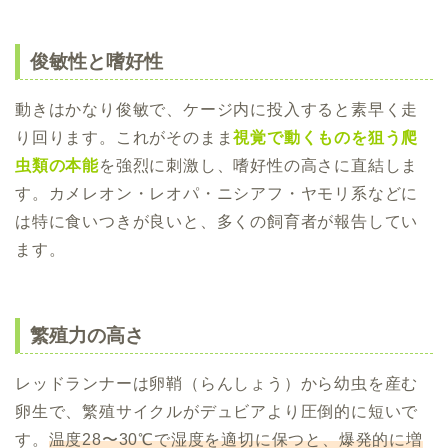
俊敏性と嗜好性
動きはかなり俊敏で、ケージ内に投入すると素早く走
り回ります。これがそのまま
視覚で動くものを狙う爬
虫類の本能
を強烈に刺激し、嗜好性の高さに直結しま
す。カメレオン・レオパ・ニシアフ・ヤモリ系などに
は特に食いつきが良いと、多くの飼育者が報告してい
ます。
繁殖力の高さ
レッドランナーは卵鞘（らんしょう）から幼虫を産む
卵生で、繁殖サイクルがデュビアより圧倒的に短いで
す。
温度28〜30℃で湿度を適切に保つと、爆発的に増