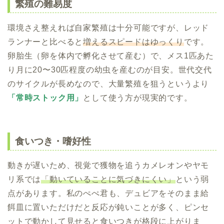
繁殖の難易度
環境さえ整えれば自家繁殖は十分可能ですが、レッド
ランナーと比べると
増えるスピードはゆっくり
です。
卵胎生（卵を体内で孵化させて産む）で、メス1匹あた
り月に20〜30匹程度の幼虫を産むのが目安。世代交代
のサイクルが長めなので、大量繁殖を狙うというより
「常時ストック用」
として使う方が現実的です。
食いつき・嗜好性
動きが遅いため、視覚で獲物を追うカメレオンやヤモ
リ系では
「動いていることに気づきにくい」
という弱
点があります。私のぺぺ君も、デュビアをそのまま給
餌皿に置いただけだと反応が鈍いことが多く、ピンセ
ットで動かして見せると食いつきが格段に上がりま