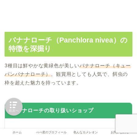
バナナローチ（Panchlora nivea）の
特徴を深掘り
3種目は鮮やかな黄緑色が美しい
バナナローチ（キュー
バンバナナローチ）
。観賞用としても人気で、餌虫の
枠を超えた魅力を持っています。
バナナローチの取り扱いショップ
目次へ
ホーム
ぺぺ君のプロフィール
色んなカメレオン
お問い合わせ