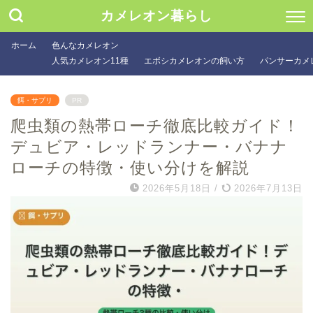
カメレオン暮らし
ホーム
色んなカメレオン
人気カメレオン11種
エボシカメレオンの飼い方
パンサーカメ
餌・サプリ
PR
爬虫類の熱帯ローチ徹底比較ガイド！
デュビア・レッドランナー・バナナ
ローチの特徴・使い分けを解説
2026年5月18日
/
2026年7月13日