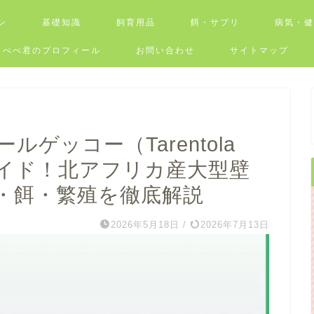
ン
基礎知識
飼育用品
餌・サプリ
病気・
ぺぺ君のプロフィール
お問い合わせ
サイトマップ
ゲッコー（Tarentola
完全ガイド！北アフリカ産大型壁
・餌・繁殖を徹底解説
2026年5月18日
/
2026年7月13日