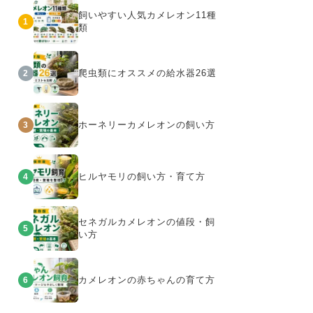
飼いやすい人気カメレオン11種
1
類
爬虫類にオススメの給水器26選
2
ホーネリーカメレオンの飼い方
3
ヒルヤモリの飼い方・育て方
4
セネガルカメレオンの値段・飼
5
い方
カメレオンの赤ちゃんの育て方
6