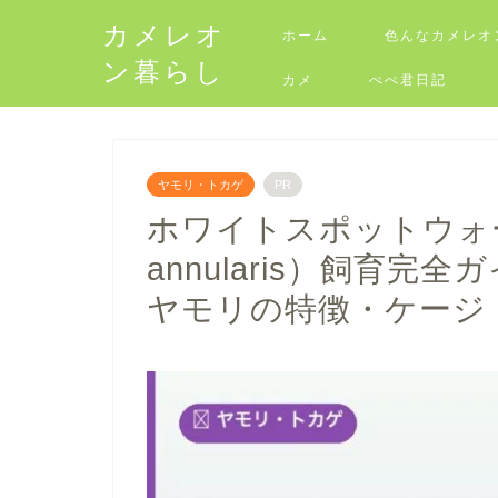
カメレオ
ホーム
色んなカメレオ
ン暮らし
カメ
ぺぺ君日記
ヤモリ・トカゲ
PR
ホワイトスポットウォール
annularis）飼育
ヤモリの特徴・ケージ