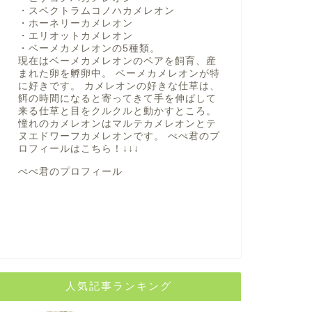
・スペクトラムコノハカメレオン
・ホーネリーカメレオン
・エリオットカメレオン
・ベーメカメレオンの5種類。
現在はベーメカメレオンのペアを飼育、産
まれた卵を孵卵中。 ベーメカメレオンが特
に好きです。 カメレオンの好きな仕草は、
餌の時間になると寄ってきて手を伸ばして
来る仕草と目をクルクルと動かすところ。
憧れのカメレオンはマルテカメレオンとテ
ヌエドワーフカメレオンです。 ぺぺ君のプ
ロフィールは
こちら！
↓↓↓
ぺぺ君のプロフィール
人気記事ランキング