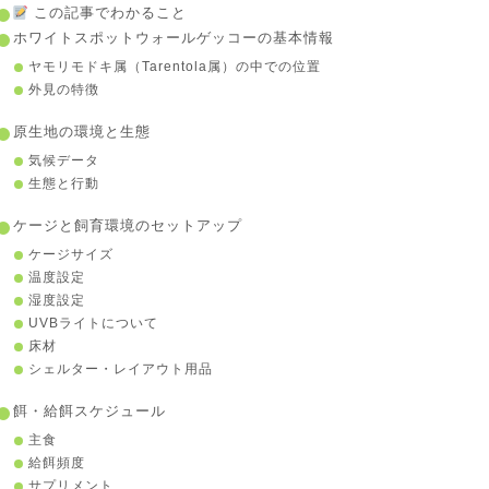
この記事でわかること
ホワイトスポットウォールゲッコーの基本情報
ヤモリモドキ属（Tarentola属）の中での位置
外見の特徴
原生地の環境と生態
気候データ
生態と行動
ケージと飼育環境のセットアップ
ケージサイズ
温度設定
湿度設定
UVBライトについて
床材
シェルター・レイアウト用品
餌・給餌スケジュール
主食
給餌頻度
サプリメント