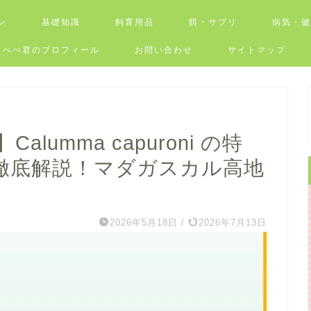
ン
基礎知識
飼育用品
餌・サプリ
病気・
ぺぺ君のプロフィール
お問い合わせ
サイトマップ
umma capuroni の特
徹底解説！マダガスカル高地
2026年5月18日
/
2026年7月13日