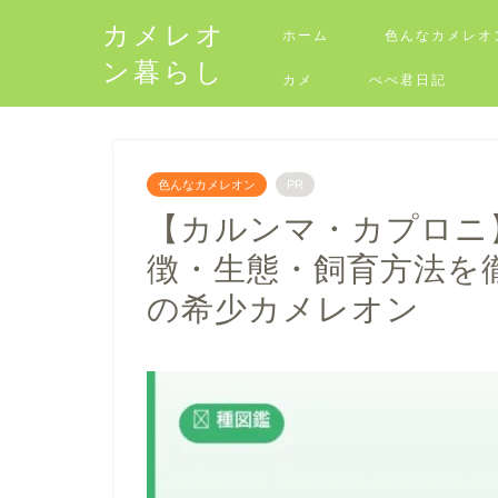
カメレオ
ホーム
色んなカメレオ
ン暮らし
カメ
ぺぺ君日記
色んなカメレオン
PR
【カルンマ・カプロニ】Cal
徴・生態・飼育方法を
の希少カメレオン