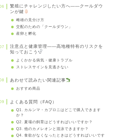
繁殖にチャレンジしたい方へ——クールダウ
ンが鍵
雌雄の見分け方
交配のための「クールダウン」
産卵と孵化
注意点と健康管理——高地種特有のリスクを
知っておこう
よくかかる病気・健康トラブル
ストレスサインを見逃さない
あわせて読みたい関連記事
おすすめ商品
よくある質問（FAQ）
Q1. カルンマ・カプロニはどこで購入できます
か？
Q2. 夏場の飼育はどうすればいいですか？
Q3. 他のカメレオンと混泳できますか？
Q4. 食欲がなくなったときはどうすればいいです