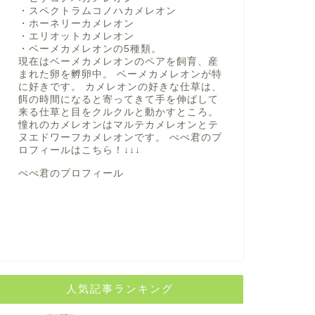
・スペクトラムコノハカメレオン
・ホーネリーカメレオン
・エリオットカメレオン
・ベーメカメレオンの5種類。
現在はベーメカメレオンのペアを飼育、産
まれた卵を孵卵中。 ベーメカメレオンが特
に好きです。 カメレオンの好きな仕草は、
餌の時間になると寄ってきて手を伸ばして
来る仕草と目をクルクルと動かすところ。
憧れのカメレオンはマルテカメレオンとテ
ヌエドワーフカメレオンです。 ぺぺ君のプ
ロフィールは
こちら！
↓↓↓
ぺぺ君のプロフィール
人気記事ランキング