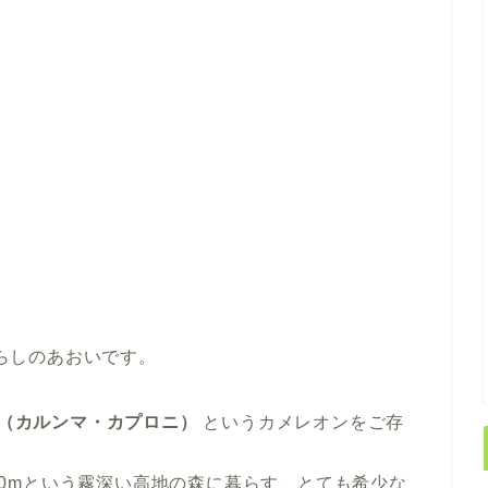
らしのあおいです。
roni（カルンマ・カプロニ）
というカメレオンをご存
800mという霧深い高地の森に暮らす、とても希少な