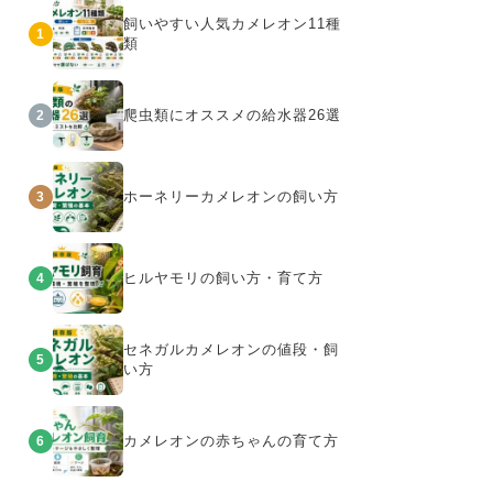
飼いやすい人気カメレオン11種
1
類
爬虫類にオススメの給水器26選
2
ホーネリーカメレオンの飼い方
3
ヒルヤモリの飼い方・育て方
4
セネガルカメレオンの値段・飼
5
い方
カメレオンの赤ちゃんの育て方
6