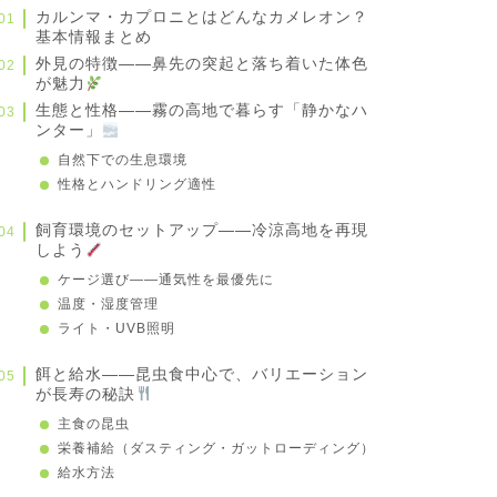
カルンマ・カプロニとはどんなカメレオン？
基本情報まとめ
外見の特徴——鼻先の突起と落ち着いた体色
が魅力
生態と性格——霧の高地で暮らす「静かなハ
ンター」
自然下での生息環境
性格とハンドリング適性
飼育環境のセットアップ——冷涼高地を再現
しよう
ケージ選び——通気性を最優先に
温度・湿度管理
ライト・UVB照明
餌と給水——昆虫食中心で、バリエーション
が長寿の秘訣
主食の昆虫
栄養補給（ダスティング・ガットローディング）
給水方法