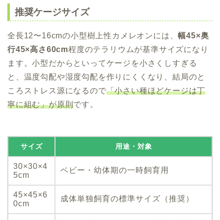
推奨ケージサイズ
全長12〜16cmの小型樹上性カメレオンには、
幅45×奥
行45×高さ60cm
程度のテラリウムが基準サイズになり
ます。小型だからといってケージを小さくしすぎる
と、温度勾配や湿度勾配を作りにくくなり、結局のと
ころストレス源になるので
「小さい種ほどケージは丁
寧に組む」が原則
です。
サイズ
用途・対象
30×30×4
ベビー・幼体期の一時飼育用
5cm
45×45×6
成体単独飼育の標準サイズ（推奨）
0cm