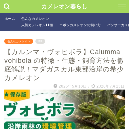
カメレオン暮らし
ホーム
色んなカメレオン
人気カメレオン11種
エボシカメレオンの飼い方
パンサーカメ
色んなカメレオン
PR
【カルンマ・ヴォヒボラ】Calumma
vohibola の特徴・生態・飼育方法を徹
底解説！マダガスカル東部沿岸の希少
カメレオン
2026年5月18日
/
2026年7月13日