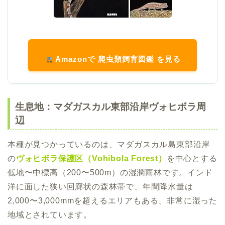
Amazonで 爬虫類飼育図鑑 を見る
生息地：マダガスカル東部沿岸ヴォヒボラ周
辺
本種が見つかっているのは、マダガスカル島東部沿岸
の
ヴォヒボラ保護区（Vohibola Forest）
を中心とする
低地〜中標高（200〜500m）の湿潤雨林です。インド
洋に面した狭い回廊状の森林帯で、年間降水量は
2,000〜3,000mmを超えるエリアもある、非常に湿った
地域とされています。