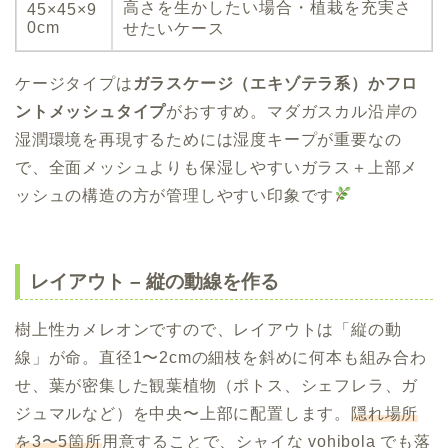
高さを生かしたい場合・植栽を充実さ
45×45×9
0cm
せたいケース
ケージタイプは
ガラスケージ（エキゾテラ系）かフロ
ントメッシュタイプ
がおすすめ。マダガスカル沿岸の
湿潤環境を再現するためには湿度キープが重要なの
で、全面メッシュよりも保湿しやすいガラス＋上部メ
ッシュの構造の方が管理しやすい印象です
レイアウト – 縦の動線を作る
樹上性カメレオンですので、レイアウトは「縦の動
線」が命。直径1〜2cmの細枝を斜めに何本も組み合わ
せ、葉が密集した観葉植物（ポトス、シェフレラ、ガ
ジュマルなど）を中央〜上部に配置します。
隠れ場所
を3〜5箇所
用意することで、シャイな vohibola でも落