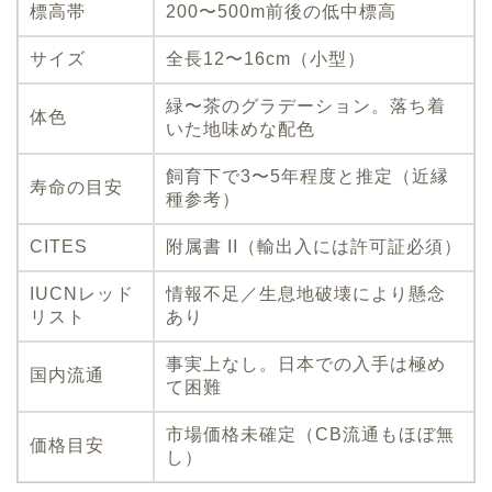
標高帯
200〜500m前後の低中標高
サイズ
全長12〜16cm（小型）
緑〜茶のグラデーション。落ち着
体色
いた地味めな配色
飼育下で3〜5年程度と推定（近縁
寿命の目安
種参考）
CITES
附属書 II（輸出入には許可証必須）
IUCNレッド
情報不足／生息地破壊により懸念
リスト
あり
事実上なし。日本での入手は極め
国内流通
て困難
市場価格未確定（CB流通もほぼ無
価格目安
し）