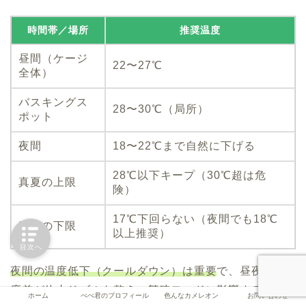
時間帯／場所
推奨温度
昼間（ケージ
22〜27℃
全体）
バスキングス
28〜30℃（局所）
ポット
夜間
18〜22℃まで自然に下げる
28℃以下キープ（30℃超は危
真夏の上限
険）
17℃下回らない（夜間でも18℃
真冬の下限
以上推奨）
目次へ
夜間の温度低下（クールダウン）は重要
で、昼夜の温
度差が体内リズムを整え、繁殖モードに影響すること
ホーム
ぺぺ君のプロフィール
色んなカメレオン
お問い合わせ