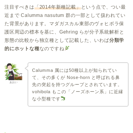
注目すべきは
「2014年新種記載」
という点で、つい最
近まで Calumma nasutum 群の一部として扱われてい
た背景があります。マダガスカル東部のヴォヒボラ保
護区周辺の標本を基に、Gehring らが分子系統解析と
形態の比較から独立種として記載した、いわば
分類学
的にホットな種
なのですね
Calumma 属には50種以上が知られてい
て、その多くが Nose-horn と呼ばれる鼻
あおい
先の突起を持つグループとされています。
vohibola もこの「ノーズホーン系」に近縁
な小型種です