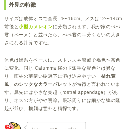
外見の特徴
サイズは成体オスで全長14〜16cm、メスは12〜14cm
前後と
小型カメレオン
に分類されます。我が家のぺぺ
君（ベーメ）と並べたら、ぺぺ君の半分くらいの大き
さになる計算ですね。
体色は緑系をベースに、ストレスや警戒で褐色〜茶色
に変化。同じ Calumma 属のド派手な配色とは異な
り、雨林の薄暗い樹冠下に溶け込みやすい
「枯れ葉
風」のシックなカラーパレット
が特徴と言われていま
す。鼻先には小さな突起（rostral appendage）があ
り、オスの方がやや明瞭。眼球周りには細かな鱗の隆
起が並び、横顔は意外と精悍です。