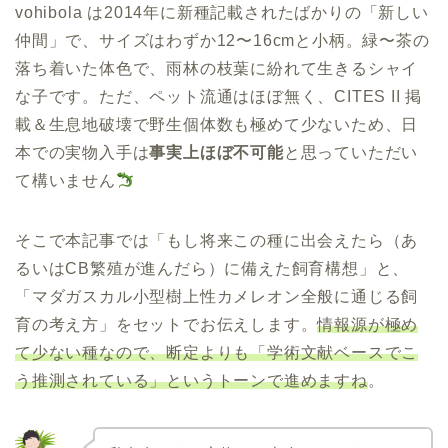
vohibola は2014年に新種記載されたばかりの「新しい
仲間」で、サイズはわずか12〜16cmと小柄。緑〜茶の
落ち着いた体色で、雨林の枝葉に紛れて生きるシャイ
な子です。ただ、ペット流通はほぼ無く、CITES II 掲
載＆生息地破壊で野生個体数も極めて少ないため、日
本での実物入手は
事実上ほぼ不可能
と思っていただい
て構いません
そこで本記事では「もし将来この種に出会えたら（あ
るいはCB繁殖が進んだら）に備えた飼育構想」と、
「マダガスカル小型樹上性カメレオン全般に通じる飼
育の考え方」をセットでお伝えします。
情報源が極め
て少ない種なので、断定よりも「学術文献ベースでこ
う推測されている」というトーンで進めますね
。