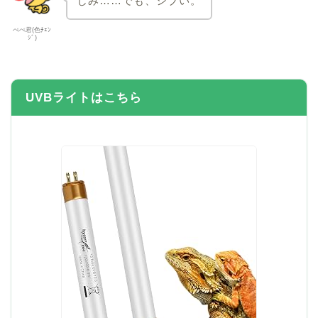
じみ……でも、シブい。
ぺぺ君(色ﾁｪﾝ
ｼﾞ)
UVBライトはこちら