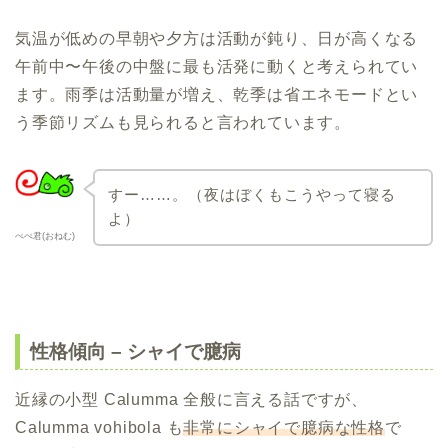
気温が低めの早朝や夕方は活動が鈍り、日が高くなる
午前中〜午後の中盤に最も活発に動くと考えられてい
ます。雨季は活動量が増え、乾季は省エネモードとい
う季節リズムも見られると言われています。
すー……。（夜はぼくもこうやって寝る
よ）
ぺぺ君(おねむ)
性格傾向 – シャイで臆病
近縁の小型 Calumma 全般に言える話ですが、
Calumma vohibola も
非常にシャイで臆病な性格
で