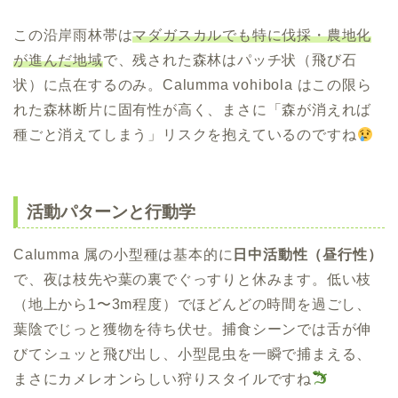
この沿岸雨林帯は
マダガスカルでも特に伐採・農地化
が進んだ地域
で、残された森林はパッチ状（飛び石
状）に点在するのみ。Calumma vohibola はこの限ら
れた森林断片に固有性が高く、まさに「森が消えれば
種ごと消えてしまう」リスクを抱えているのですね
活動パターンと行動学
Calumma 属の小型種は基本的に
日中活動性（昼行性）
で、夜は枝先や葉の裏でぐっすりと休みます。低い枝
（地上から1〜3m程度）でほどんどの時間を過ごし、
葉陰でじっと獲物を待ち伏せ。捕食シーンでは舌が伸
びてシュッと飛び出し、小型昆虫を一瞬で捕まえる、
まさにカメレオンらしい狩りスタイルですね