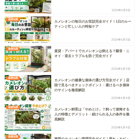
2026年6月6日
基礎知識
カメレオンの毎日のお世話完全ガイド！1日のルー
ティンと忙しい人の時短ケア
2026年6月5日
基礎知識
賃貸・アパートでカメレオンは飼える？騒音・ニ
オイ・退去トラブルを防ぐ完全ガイド
2026年6月5日
基礎知識
カメレオンの健康な個体の選び方完全ガイド｜店
頭で見るべきチェックポイント・避けるべき個体
のサインを徹底解説
2026年6月4日
基礎知識
カメレオン飼育は「やめとけ」？飼って後悔する
人の特徴とデメリット・続けられる人の条件を徹
底解説
2026年6月4日
基礎知識
梅雨のカメレオン管理完全ガイド｜蒸れ・カビ・