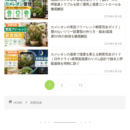
呼吸器トラブルを防ぐ通気と湿度コントロールを
徹底解説
2026年6月4日
基礎知識
カメレオンの常設フリーレンジ飼育完全ガイド｜
壁のないツリー設置型の作り方・脱走/温湿
度/UVBの担保を徹底解説
2026年6月4日
基礎知識
カメレオンの昼夜で湿度を変える飼育完全ガイド
｜日中ドライ×夜間高湿度のリズム設計で脱水と呼
吸器病を同時に防ぐ
2026年6月4日
...
1
2
15
HOME
基礎知識