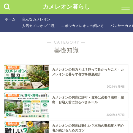
カメレオン暮らし
ホーム
色んなカメレオン
人気カメレオン11種
エボシカメレオンの飼い方
パンサーカメ
― CATEGORY ―
基礎知識
基礎知識
カメレオンの魅力とは？飼って良かったこと・カ
メレオンと暮らす喜びを徹底紹介
2026年6月9日
基礎知識
カメレオンの飼育に許可・資格は必要？法律・届
出・お迎え前に知るべきルール
2026年6月7日
基礎知識
カメレオンの飼育は難しい？本当の難易度と初心
者が続けるためのコツ