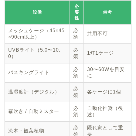
必
設備
要
備考
性
メッシュケージ（45×45
必
共用不可
×90cm以上）
須
UVBライト（5.0〜10.
必
1灯1ケージ
0）
須
必
30〜60Wを目安
バスキングライト
須
に
必
温湿度計（デジタル）
各ケージに1個
須
必
自動化推奨（後
霧吹き / 自動ミスター
須
述）
必
隠れ家として重
流木・観葉植物
須
要