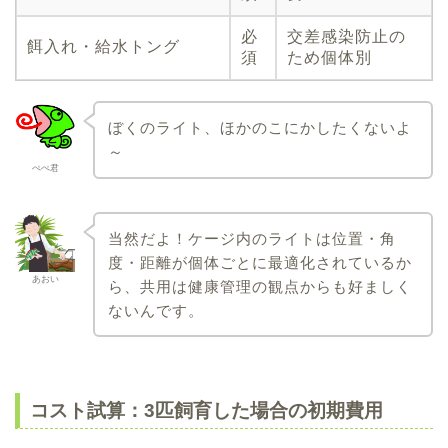
必
交差感染防止の
餌入れ・給水トング
須
ため個体別
ぼくのライト、ほかのこにかしたくないよ
～
ぺぺ君
当然だよ！ケージ内のライトは位置・角
度・距離が個体ごとに最適化されているか
あおい
ら、共用は健康管理の観点からも好ましく
ないんです。
コスト試算：3匹飼育した場合の初期費用