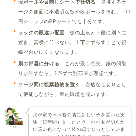
段ボールや目隠しシートで仕切る
：隣接するケ
ージの側面に不透明な板や段ボールを挟む。100
円ショップのPPシートでも十分です。
ラックの段違い配置
：棚の上段と下段に別々に
置き、真横に並べない。上下にずらすことで視
線が合いにくくなります。
別の部屋に分ける
：これが最も確実。家の間取
りが許すなら、1匹ずつ別部屋が理想です。
ケージ間に観葉植物を置く
：自然な仕切りとし
て機能しながら、室内環境も潤います。
我が家でぺぺ君の隣に新しい子を置いた実
験（短時間）をしたとき、ぺぺ君が明らか
あおい
に暗い色になって枝の端でじっとしていま