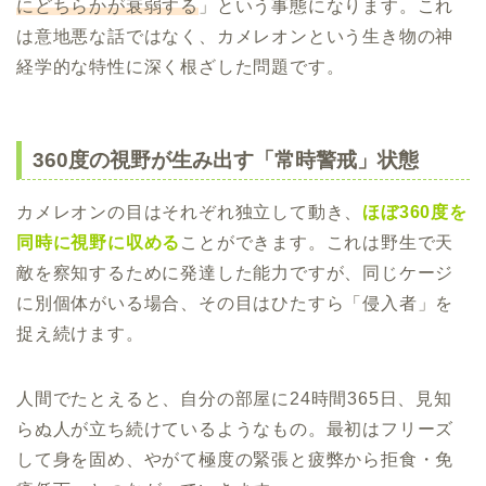
にどちらかが衰弱する
」という事態になります。これ
は意地悪な話ではなく、カメレオンという生き物の神
経学的な特性に深く根ざした問題です。
360度の視野が生み出す「常時警戒」状態
カメレオンの目はそれぞれ独立して動き、
ほぼ360度を
同時に視野に収める
ことができます。これは野生で天
敵を察知するために発達した能力ですが、同じケージ
に別個体がいる場合、その目はひたすら「侵入者」を
捉え続けます。
人間でたとえると、自分の部屋に24時間365日、見知
らぬ人が立ち続けているようなもの。最初はフリーズ
して身を固め、やがて極度の緊張と疲弊から拒食・免