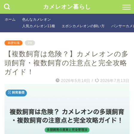
カメレオン暮らし
ホーム
色んなカメレオン
人気カメレオン11種
エボシカメレオンの飼い方
パンサーカメ
基礎知識
PR
【複数飼育は危険？】カメレオンの多
頭飼育・複数飼育の注意点と完全攻略
ガイド！
2026年5月14日
/
2026年7月13日