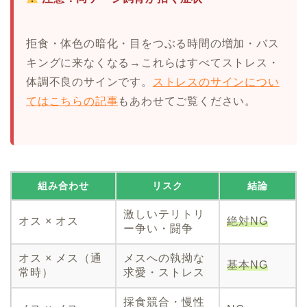
拒食・体色の暗化・目をつぶる時間の増加・バス
キングに来なくなる→これらはすべてストレス・
体調不良のサインです。
ストレスのサインについ
てはこちらの記事
もあわせてご覧ください。
組み合わせ
リスク
結論
激しいテリトリ
オス × オス
絶対NG
ー争い・闘争
オス × メス（通
メスへの執拗な
基本NG
常時）
求愛・ストレス
採食競合・慢性