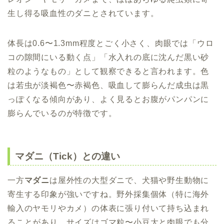
生し得る吸血性のダニとされています。
体長は0.6〜1.3mm程度とごく小さく、肉眼では「ウロ
コの隙間にいる動く点」「水入れの底に沈んだ黒い砂
粒のようなもの」として観察できると言われます。色
は若虫が淡褐色〜赤褐色、吸血して膨らんだ成虫は黒
っぽくなる傾向があり、よく見るとお腹がパンパンに
膨らんでいるのが特徴です。
マダニ（Tick）との違い
一方
マダニ
は屋外性の大型ダニで、犬猫や野生動物に
寄生する印象が強いですね。野外採集個体（特に海外
輸入のヤモリやカメ）の体表に張り付いて持ち込まれ
ることがあり、サイズはゴマ粒〜小豆大と肉眼でも分