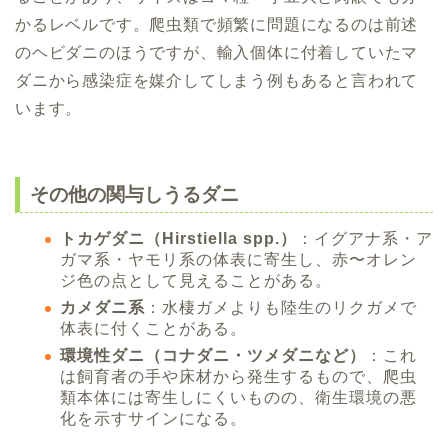
かるレベルです。爬虫類で頻繁に問題になるのは前述
のヘビダニのほうですが、輸入個体に付着していたマ
ダニから感染症を媒介してしまう例もあると言われて
います。
その他の関与しうるダニ
トカゲダニ（Hirstiella spp.）
：イグアナ系・ア
ガマ系・ヤモリ系の体表に寄生し、赤〜オレン
ジ色の点として見えることがある。
カメダニ系
：水棲ガメよりも陸生のリクガメで
体表に付くことがある。
環境性ダニ（コナダニ・ツメダニなど）
：これ
は飼育者の手や床材から発生するもので、爬虫
類本体には寄生しにくいものの、衛生環境の悪
化を示すサインになる。