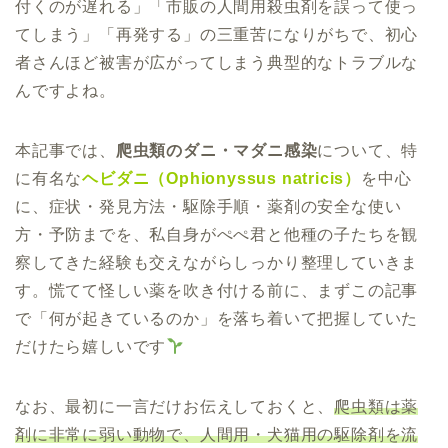
付くのが遅れる」「市販の人間用殺虫剤を誤って使っ
てしまう」「再発する」の三重苦になりがちで、初心
者さんほど被害が広がってしまう典型的なトラブルな
んですよね。
本記事では、
爬虫類のダニ・マダニ感染
について、特
に有名な
ヘビダニ（Ophionyssus natricis）
を中心
に、症状・発見方法・駆除手順・薬剤の安全な使い
方・予防までを、私自身がぺぺ君と他種の子たちを観
察してきた経験も交えながらしっかり整理していきま
す。慌てて怪しい薬を吹き付ける前に、まずこの記事
で「何が起きているのか」を落ち着いて把握していた
だけたら嬉しいです
なお、最初に一言だけお伝えしておくと、
爬虫類は薬
剤に非常に弱い動物で、人間用・犬猫用の駆除剤を流