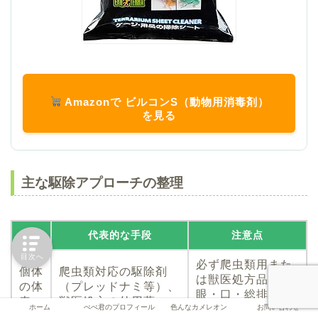
Amazonで ビルコンS（動物用消毒剤）
を見る
主な駆除アプローチの整理
対象
代表的な手段
注意点
目次へ
必ず爬虫類用また
個体
爬虫類対応の駆除剤
は獣医処方品。
の体
（プレッドナミ等）、
眼・口・総排泄孔
表
獣医処方の外用薬
は避ける
ホーム
ぺぺ君のプロフィール
色んなカメレオン
お問い合わせ