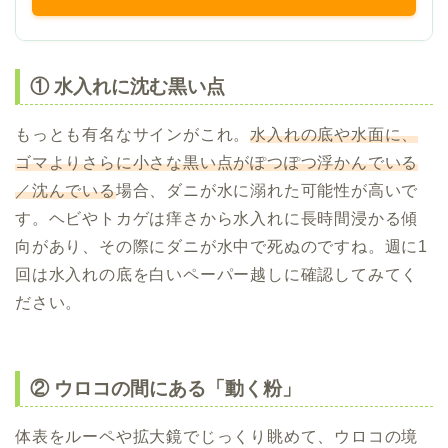
① 水入れに沈む黒い点
もっとも有名なサインがこれ。
水入れの底や水面に、
ゴマよりさらに小さな黒い点がぽつぽつ浮かんでいる
／沈んでいる
場合、ダニが水に溺れた可能性が高いで
す。ヘビやトカゲは痒さから水入れに長時間浸かる傾
向があり、その際にダニが水中で死ぬのですね。週に1
回は水入れの底を白いペーパー越しに確認してみてく
ださい。
② ウロコの間にある「動く粉」
体表をルーペや拡大鏡でじっくり眺めて、ウロコの境