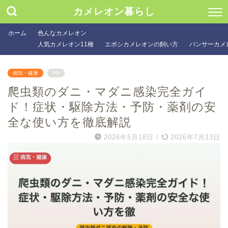
カメレオン暮らし
ホーム
色んなカメレオン
人気カメレオン11種
エボシカメレオンの飼い方
パンサーカメ
病気・健康
PR
爬虫類のダニ・マダニ感染完全ガイ
ド！症状・駆除方法・予防・薬剤の安
全な使い方を徹底解説
2026年5月18日
/
2026年7月13日