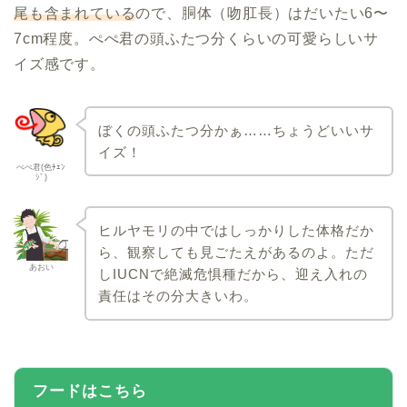
尾も含まれている
ので、胴体（吻肛長）はだいたい6〜
7cm程度。ぺぺ君の頭ふたつ分くらいの可愛らしいサ
イズ感です。
ぼくの頭ふたつ分かぁ……ちょうどいいサ
イズ！
ぺぺ君(色ﾁｪﾝ
ｼﾞ)
ヒルヤモリの中ではしっかりした体格だか
ら、観察しても見ごたえがあるのよ。ただ
あおい
しIUCNで絶滅危惧種だから、迎え入れの
責任はその分大きいわ。
フードはこちら