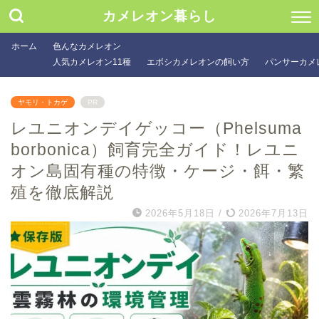
カメレオン暮らし
ホーム
色んなカメレオン
人気カメレオン11種
エボシカメレオンの飼い方
パンサーカメ
ヤモリ・トカゲ
PR
レユニオンデイゲッコー（Phelsuma
borbonica）飼育完全ガイド！レユニ
オン島固有種の特徴・ケージ・餌・繁
殖を徹底解説
2026年5月18日
/
2026年7月13日