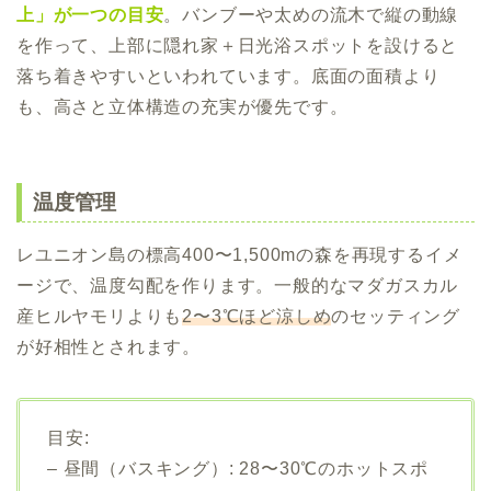
上」が一つの目安
。バンブーや太めの流木で縦の動線
を作って、上部に隠れ家＋日光浴スポットを設けると
落ち着きやすいといわれています。底面の面積より
も、高さと立体構造の充実が優先です。
温度管理
レユニオン島の標高400〜1,500mの森を再現するイメ
ージで、温度勾配を作ります。一般的なマダガスカル
産ヒルヤモリよりも
2〜3℃ほど涼しめ
のセッティング
が好相性とされます。
目安:
– 昼間（バスキング）: 28〜30℃のホットスポ