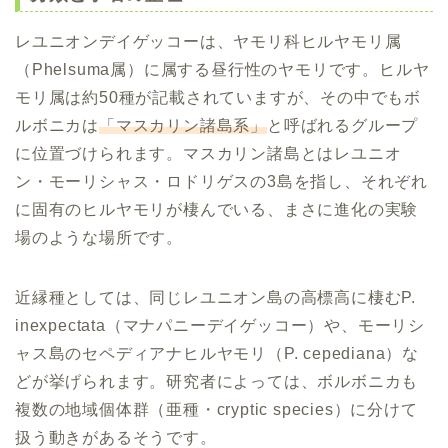
レユニオンデイゲッコーは、ヤモリ科ヒルヤモリ属
（Phelsuma属）に属する昼行性のヤモリです。ヒルヤ
モリ属は約50種が記載されていますが、その中でもボ
ルボニカは
「マスカリン諸島系」
と呼ばれるグループ
に位置づけられます。マスカリン諸島とはレユニオ
ン・モーリシャス・ロドリゲスの3島を指し、それぞれ
に固有のヒルヤモリが棲んでいる、まさに進化の実験
場のような場所です。
近縁種としては、同じレユニオン島の高標高に棲むP.
inexpectata（マナパニーデイゲッコー）や、モーリシ
ャス島のセペディアナヒルヤモリ（P. cepediana）な
どが挙げられます。研究者によっては、ボルボニカも
複数の地域個体群（亜種・cryptic species）に分けて
扱う動きがあるそうです。