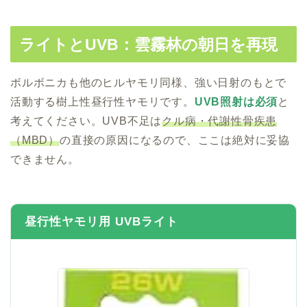
ライトとUVB：雲霧林の朝日を再現
ボルボニカも他のヒルヤモリ同様、強い日射のもとで
活動する樹上性昼行性ヤモリです。
UVB照射は必須
と
考えてください。UVB不足は
クル病・代謝性骨疾患
（MBD）
の直接の原因になるので、ここは絶対に妥協
できません。
昼行性ヤモリ用 UVBライト