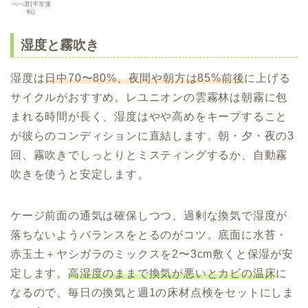
ぺぺ君(平常運
転)
湿度と霧吹き
湿度は
日中70〜80%、夜間や朝方は85%前後
に上げる
サイクルがおすすめ。レユニオンの雲霧林は朝霧に包
まれる時間が長く、湿度はやや高めをキープすること
が彼らのコンディションに直結します。朝・夕・夜の3
回、霧吹きでしっとりとミスティングするか、自動霧
吹きを使うと安定します。
ケージ前面の通気は確保しつつ、過剰な換気で湿度が
落ちないようバランスをとるのがコツ。底面に水苔・
赤玉土＋ヤシガラのミックスを2〜3cm敷くと保湿が安
定します。
高湿度のままで換気が悪いとカビの温床
に
なるので、毎日の換気と週1の床材点検をセットにしま