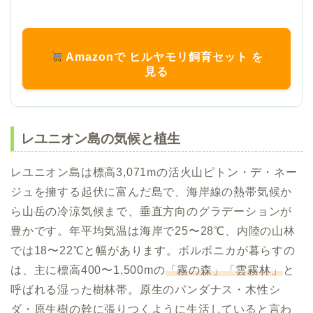
Amazonで ヒルヤモリ飼育セット を
見る
レユニオン島の気候と植生
レユニオン島は標高3,071mの活火山ピトン・デ・ネー
ジュを擁する起伏に富んだ島で、海岸線の熱帯気候か
ら山岳の冷涼気候まで、垂直方向のグラデーションが
豊かです。年平均気温は海岸で25〜28℃、内陸の山林
では18〜22℃と幅があります。ボルボニカが暮らすの
は、主に標高400〜1,500mの
「霧の森」「雲霧林」
と
呼ばれる湿った樹林帯。原生のパンダナス・木性シ
ダ・原生樹の幹に張りつくように生活していると言わ