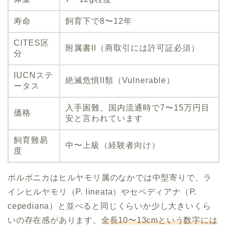
寿命
飼育下で8〜12年
CITES区
附属書II（商取引には許可証必須）
分
IUCNステ
絶滅危惧II類（Vulnerable）
ータス
入手困難、国内流通時で7〜15万円目
価格
安と言われています
飼育難易
中〜上級（経験者向け）
度
ボルボニカはヒルヤモリ属のなかでは中型寄りで、ラ
インヒルヤモリ（P. lineata）やセペディアナ（P.
cepediana）と並べると同じくらいか少し大きいくら
いの存在感があります。
全長10〜13cmという数字には