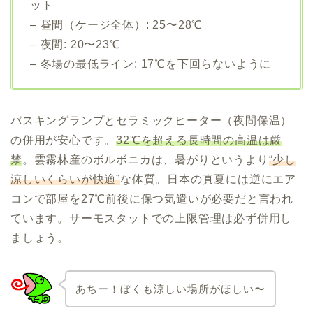
ット
– 昼間（ケージ全体）: 25〜28℃
– 夜間: 20〜23℃
– 冬場の最低ライン: 17℃を下回らないように
バスキングランプとセラミックヒーター（夜間保温）
の併用が安心です。
32℃を超える長時間の高温は厳
禁
。雲霧林産のボルボニカは、暑がりというより
“少し
涼しいくらいが快適”
な体質。日本の真夏には逆にエア
コンで部屋を27℃前後に保つ気遣いが必要だと言われ
ています。サーモスタットでの上限管理は必ず併用し
ましょう。
あちー！ぼくも涼しい場所がほしい〜