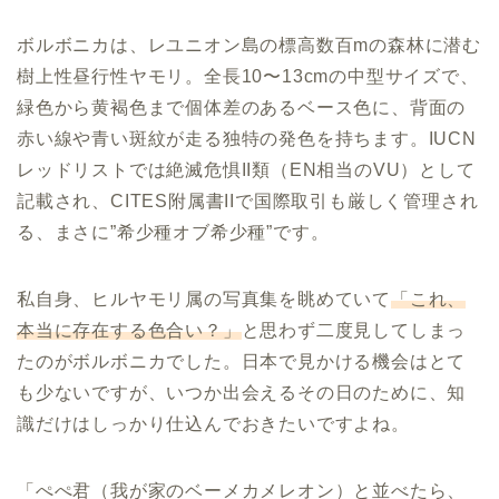
ボルボニカは、レユニオン島の標高数百mの森林に潜む
樹上性昼行性ヤモリ。全長10〜13cmの中型サイズで、
緑色から黄褐色まで個体差のあるベース色に、背面の
赤い線や青い斑紋が走る独特の発色を持ちます。IUCN
レッドリストでは絶滅危惧II類（EN相当のVU）として
記載され、CITES附属書IIで国際取引も厳しく管理され
る、まさに”希少種オブ希少種”です。
私自身、ヒルヤモリ属の写真集を眺めていて
「これ、
本当に存在する色合い？」
と思わず二度見してしまっ
たのがボルボニカでした。日本で見かける機会はとて
も少ないですが、いつか出会えるその日のために、知
識だけはしっかり仕込んでおきたいですよね。
「ぺぺ君（我が家のベーメカメレオン）と並べたら、