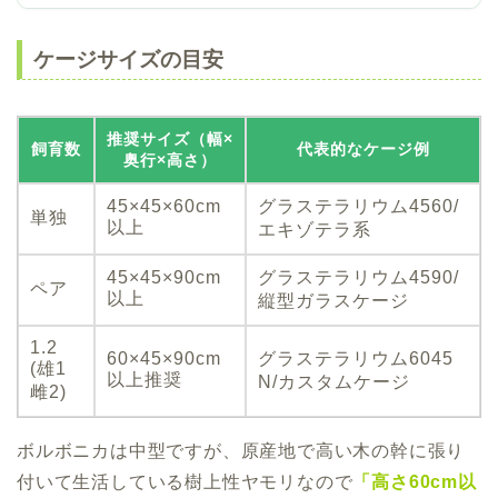
ケージサイズの目安
推奨サイズ（幅×
飼育数
代表的なケージ例
奥行×高さ）
45×45×60cm
グラステラリウム4560/
単独
以上
エキゾテラ系
45×45×90cm
グラステラリウム4590/
ペア
以上
縦型ガラスケージ
1.2
60×45×90cm
グラステラリウム6045
(雄1
以上推奨
N/カスタムケージ
雌2)
ボルボニカは中型ですが、原産地で高い木の幹に張り
付いて生活している樹上性ヤモリなので
「高さ60cm以