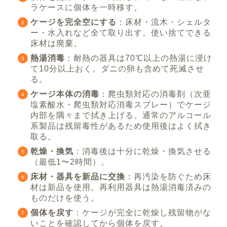
ラケースに個体を一時移す。
ケージを完全空にする
：床材・流木・シェルタ
ー・水入れなど全て取り出す。使い捨てできる
床材は廃棄。
熱湯消毒
：耐熱の器具は70℃以上の熱湯に浸け
て10分以上おく。ダニの卵も含めて死滅させ
る。
ケージ本体の消毒
：爬虫類対応の消毒剤（次亜
塩素酸水・爬虫類対応消毒スプレー）でケージ
内部を隅々まで拭き上げる。通常のアルコール
系製品は残留毒性があるため使用後はよく拭き
取る。
乾燥・換気
：消毒後は十分に乾燥・換気させる
（最低1〜2時間）。
床材・器具を新品に交換
：再汚染を防ぐため床
材は新品を使用。再利用器具は熱湯消毒済みの
ものだけを使う。
個体を戻す
：ケージが完全に乾燥し残留物がな
いことを確認してから個体を戻す。