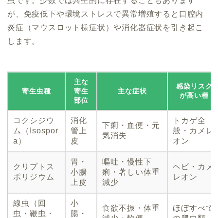
虫です。少数では共生的に存在することもあります
が、免疫低下や環境ストレスで異常増殖すると口腔内
炎症（マウスロット様症状）や消化器症状を引き起こ
します。
主な
感染リスク
寄生虫種
寄生
主な症状
が高い種
部位
コクシジウ
消化
トカゲ全
下痢・血便・元
ム（Isospor
管上
般・カメレ
気消失
a）
皮
オン
胃・
嘔吐・慢性下
クリプトス
ヘビ・カメ
小腸
痢・著しい体重
ポリジウム
レオン
上皮
減少
線虫（回
小
食欲不振・体重
ほぼすべて
虫・鞭虫・
腸・