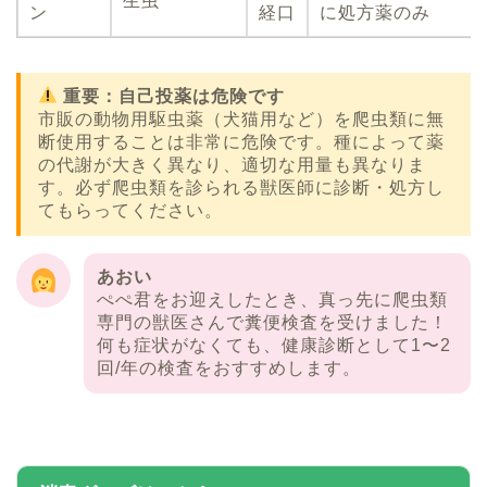
生虫
ン
経口
に処方薬のみ
重要：自己投薬は危険です
市販の動物用駆虫薬（犬猫用など）を爬虫類に無
断使用することは非常に危険です。種によって薬
の代謝が大きく異なり、適切な用量も異なりま
す。必ず爬虫類を診られる獣医師に診断・処方し
てもらってください。
あおい
ぺぺ君をお迎えしたとき、真っ先に爬虫類
専門の獣医さんで糞便検査を受けました！
何も症状がなくても、健康診断として1〜2
回/年の検査をおすすめします。