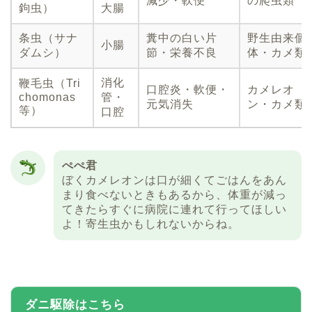
減少・軟便
の爬虫類
鉤虫）
大腸
条虫（サナ
糞中の白い片
野生由来個
小腸
ダムシ）
節・栄養不良
体・カメ類
消化
鞭毛虫（Tri
口腔炎・軟便・
カメレオ
chomonas
管・
元気消失
ン・カメ類
等）
口腔
ぺぺ君
ぼくカメレオンは口が細くてごはんをあん
まり食べないときもあるから、体重が減っ
てきたらすぐに病院に連れて行ってほしい
よ！寄生虫かもしれないからね。
ダニ駆除はこちら