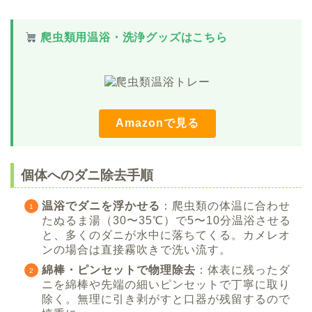
爬虫類用温浴・洗浄グッズはこちら
Amazonで見る
個体へのダニ除去手順
温浴でダニを浮かせる
：爬虫類の体温に合わせ
たぬるま湯（30〜35℃）で5〜10分温浴させる
と、多くのダニが水中に落ちてくる。カメレオ
ンの場合は直接霧吹きで洗い流す。
綿棒・ピンセットで物理除去
：体表に残ったダ
ニを綿棒や先端の細いピンセットで丁寧に取り
除く。無理に引き剥がすと口器が残留するので