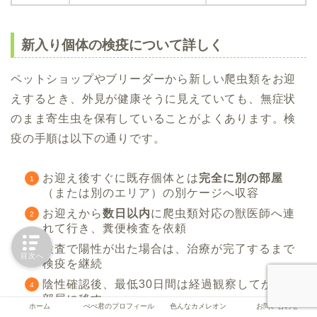
新入り個体の検疫について詳しく
ペットショップやブリーダーから新しい爬虫類をお迎
えするとき、外見が健康そうに見えていても、無症状
のまま寄生虫を保有していることがよくあります。検
疫の手順は以下の通りです。
お迎え後すぐに既存個体とは
完全に別の部屋
（または別のエリア）の別ケージへ収容
お迎えから
数日以内
に爬虫類対応の獣医師へ連
れて行き、糞便検査を依頼
検査で陽性が出た場合は、治療が完了するまで
目次へ
検疫を継続
陰性確認後、最低30日間は経過観察してから同
部屋に移す
ホーム
ぺぺ君のプロフィール
色んなカメレオン
お問い合わせ