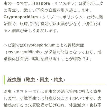
虫の一つです。
Isospora
（イソスポラ）は消化管上皮
に寄生し、激しい下痢や血便を引き起こします。
Cryptosporidium
（クリプトスポリジウム）は特に難
治性で、現時点では有効な駆虫薬が少なく、慢性化す
ると個体が著しく衰弱します。
ヘビ類ではCryptosporidiumによる胃肥大症
（cryptosporidiosis）が深刻な問題となっており、感
染個体は食後に嘔吐を繰り返すことが特徴です。
線虫類（鞭虫・回虫・鉤虫）
線虫（ネマトーダ）は爬虫類の消化管内に幅広く寄生
します。少数寄生では無症状のことも多いですが、大
量感染すると栄養吸収が妨げられ、体重減少・食欲不