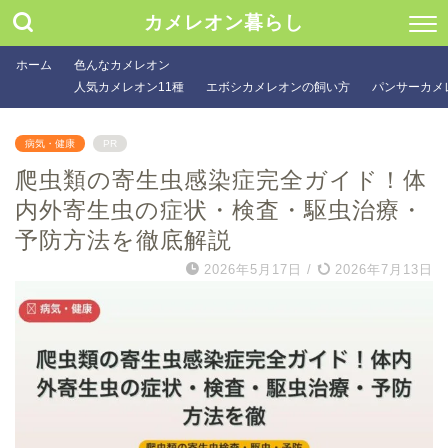
カメレオン暮らし
ホーム
色んなカメレオン
人気カメレオン11種
エボシカメレオンの飼い方
パンサーカメ
病気・健康
PR
爬虫類の寄生虫感染症完全ガイド！体
内外寄生虫の症状・検査・駆虫治療・
予防方法を徹底解説
2026年5月17日
/
2026年7月13日