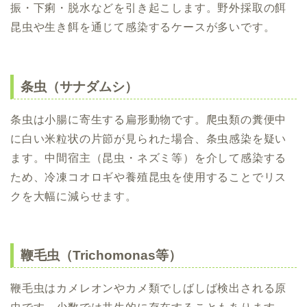
振・下痢・脱水などを引き起こします。野外採取の餌
昆虫や生き餌を通じて感染するケースが多いです。
条虫（サナダムシ）
条虫は小腸に寄生する扁形動物です。爬虫類の糞便中
に白い米粒状の片節が見られた場合、条虫感染を疑い
ます。中間宿主（昆虫・ネズミ等）を介して感染する
ため、冷凍コオロギや養殖昆虫を使用することでリス
クを大幅に減らせます。
鞭毛虫（Trichomonas等）
鞭毛虫はカメレオンやカメ類でしばしば検出される原