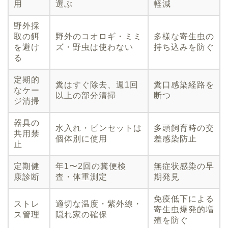
用
選ぶ
軽減
野外採
取の餌
野外のコオロギ・ミミ
多様な寄生虫の
を避け
ズ・野虫は使わない
持ち込みを防ぐ
る
定期的
糞はすぐ除去、週1回
糞口感染経路を
なケー
以上の部分清掃
断つ
ジ清掃
器具の
水入れ・ピンセットは
多頭飼育時の交
共用禁
個体別に使用
差感染防止
止
定期健
年1〜2回の糞便検
無症状感染の早
康診断
査・体重測定
期発見
免疫低下による
ストレ
適切な温度・紫外線・
寄生虫爆発的増
ス管理
隠れ家の確保
殖を防ぐ