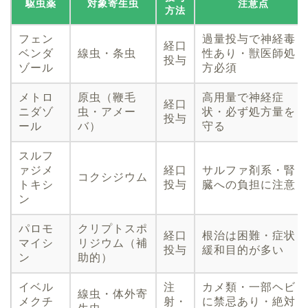
駆虫薬
対象寄生虫
注意点
方法
フェン
過量投与で神経毒
経口
ベンダ
線虫・条虫
性あり・獣医師処
投与
ゾール
方必須
メトロ
原虫（鞭毛
高用量で神経症
経口
ニダゾ
虫・アメー
状・必ず処方量を
投与
ール
バ）
守る
スルフ
ァジメ
経口
サルファ剤系・腎
コクシジウム
トキシ
投与
臓への負担に注意
ン
パロモ
クリプトスポ
経口
根治は困難・症状
マイシ
リジウム（補
投与
緩和目的が多い
ン
助的）
イベル
注
カメ類・一部ヘビ
線虫・体外寄
メクチ
射・
に禁忌あり・絶対