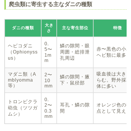
爬虫類に寄生する主なダニの種類
大き
ダニの種類
主な寄生部位
特徴
さ
0.
ヘビコダニ
鱗の隙間・眼
赤〜黒色の小
5〜
（Ophionyss
周囲・総排泄
1m
ヘビ類に最多
us）
孔周辺
m
吸血後は大き
マダニ類（A
2〜
鱗の隙間・腋
mblyomma
らむ。野外採
10
下・鼠径部
等）
mm
体に多い
0.
トロンビクラ
耳孔・鱗の隙
オレンジ色の
2〜
幼虫（ツツガ
0.3
間
点として見え
ムシ）
mm