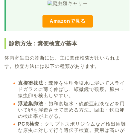
Amazonで見る
診断方法：糞便検査が基本
体内寄生虫の診断には、主に糞便検査が用いられま
す。検査方法には以下の種類があります。
直接塗抹法
：糞便を生理食塩水に溶いてスライ
ドガラスに薄く伸ばし、顕微鏡で観察。原虫・
線虫卵を検出しやすい。
浮遊集卵法
：飽和食塩水・硫酸亜鉛液などを用
いて卵を浮遊させて集める方法。回虫・鉤虫卵
の検出率が上がる。
PCR検査
：クリプトスポリジウムなど検出困難
な原虫に対して行う遺伝子検査。費用は高いが