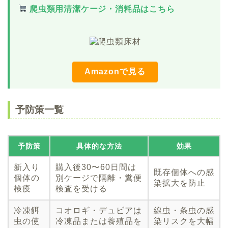
爬虫類用清潔ケージ・消耗品はこちら
Amazonで見る
予防策一覧
予防策
具体的な方法
効果
新入り
購入後30〜60日間は
既存個体への感
個体の
別ケージで隔離・糞便
染拡大を防止
検疫
検査を受ける
冷凍餌
コオロギ・デュビアは
線虫・条虫の感
虫の使
冷凍品または養殖品を
染リスクを大幅