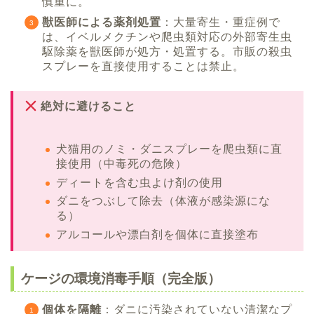
慎重に。
獣医師による薬剤処置
：大量寄生・重症例で
は、イベルメクチンや爬虫類対応の外部寄生虫
駆除薬を獣医師が処方・処置する。市販の殺虫
スプレーを直接使用することは禁止。
絶対に避けること
犬猫用のノミ・ダニスプレーを爬虫類に直
接使用（中毒死の危険）
ディートを含む虫よけ剤の使用
ダニをつぶして除去（体液が感染源にな
る）
アルコールや漂白剤を個体に直接塗布
ケージの環境消毒手順（完全版）
個体を隔離
：ダニに汚染されていない清潔なプ