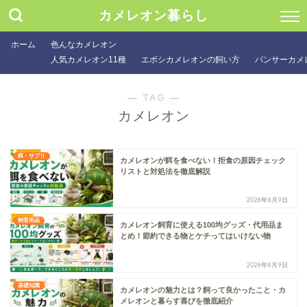
カメレオン暮らし
ホーム
色んなカメレオン
人気カメレオン11種
エボシカメレオンの飼い方
パンサーカメ
― TAG ―
カメレオン
餌・サプリ
カメレオンが餌を食べない！拒食の原因チェック
リストと対処法を徹底解説
2026年6月9日
飼育用品
カメレオン飼育に使える100均グッズ・代用品ま
とめ！節約できる物とケチってはいけない物
2026年6月9日
基礎知識
カメレオンの魅力とは？飼って良かったこと・カ
メレオンと暮らす喜びを徹底紹介