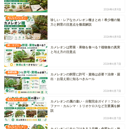
2026年6月9日
色んなカメレオン
珍しい・レアなカメレオン種まとめ！希少種の魅
力と飼育の注意点を徹底解説
2026年6月9日
餌・サプリ
カメレオンは野菜・果物を食べる？植物食の真実
と与え方の注意点
2026年6月7日
基礎知識
カメレオンの飼育に許可・資格は必要？法律・届
出・お迎え前に知るべきルール
2026年6月7日
色んなカメレオン
カメレオンの属の違い・分類完全ガイド！フルシ
ファー・カルンマ・トリオケロスなど主要属を解
説
2026年6月7日
色んなカメレオン
カメレオンにモルフはある？品種・色変わり・地