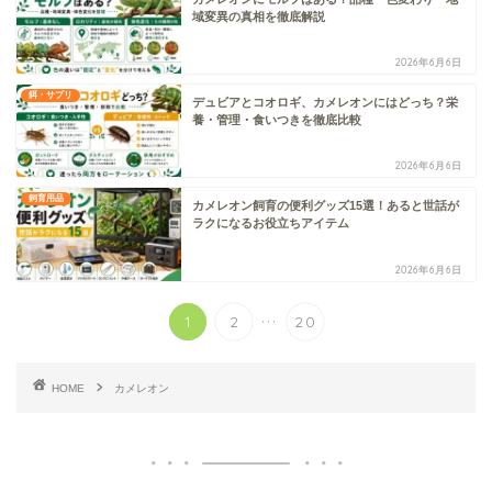
域変異の真相を徹底解説
2026年6月6日
餌・サプリ
デュビアとコオロギ、カメレオンにはどっち？栄
養・管理・食いつきを徹底比較
2026年6月6日
飼育用品
カメレオン飼育の便利グッズ15選！あると世話が
ラクになるお役立ちアイテム
2026年6月6日
...
1
2
20
HOME
カメレオン