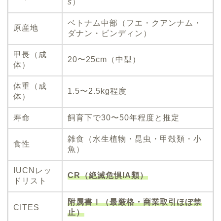
s
）
ベトナム中部（フエ・クアンナム・
原産地
ダナン・ビンディン）
甲長（成
20〜25cm（中型）
体）
体重（成
1.5〜2.5kg程度
体）
寿命
飼育下で30〜50年程度と推定
雑食（水生植物・昆虫・甲殻類・小
食性
魚）
IUCNレッ
CR（絶滅危惧IA類）
ドリスト
附属書Ⅰ（最厳格・商業取引ほぼ禁
CITES
止）