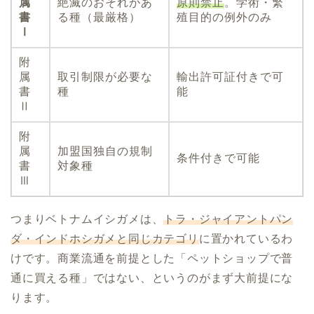
属
絶滅のおそれがあ
原則禁止
。学術・繁
書
る種（最厳格）
殖目的の例外のみ
Ⅰ
附
属
取引制限が必要な
輸出許可証付きで可
書
種
能
Ⅱ
附
属
加盟国独自の規制
条件付きで可能
書
対象種
Ⅲ
つまりベトナムイシガメは、
トラ・ジャイアントパン
ダ・インドホシガメと同じカテゴリ
に置かれているわ
けです。商業流通を前提とした「ペットショップで普
通に買える種」ではない、というのがまず大前提にな
ります。