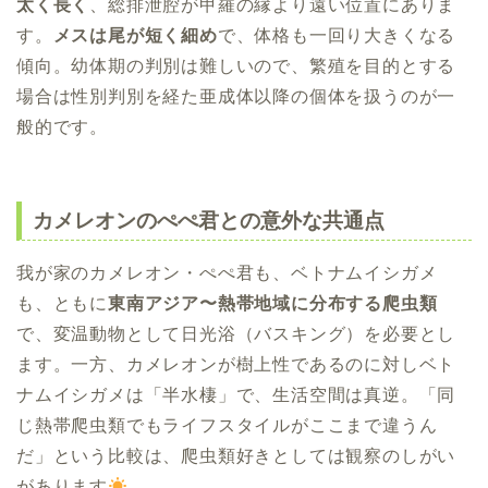
太く長く
、総排泄腔が甲羅の縁より遠い位置にありま
す。
メスは尾が短く細め
で、体格も一回り大きくなる
傾向。幼体期の判別は難しいので、繁殖を目的とする
場合は性別判別を経た亜成体以降の個体を扱うのが一
般的です。
カメレオンのぺぺ君との意外な共通点
我が家のカメレオン・ぺぺ君も、ベトナムイシガメ
も、ともに
東南アジア〜熱帯地域に分布する爬虫類
で、変温動物として日光浴（バスキング）を必要とし
ます。一方、カメレオンが樹上性であるのに対しベト
ナムイシガメは「半水棲」で、生活空間は真逆。「同
じ熱帯爬虫類でもライフスタイルがここまで違うん
だ」という比較は、爬虫類好きとしては観察のしがい
があります