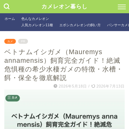
カメレオン暮らし
ホーム
色んなカメレオン
人気カメレオン11種
エボシカメレオンの飼い方
パンサーカメ
カメ
PR
ベトナムイシガメ（Mauremys
annamensis）飼育完全ガイド！絶滅
危惧種の希少水棲ガメの特徴・水槽・
餌・保全を徹底解説
2026年5月18日
/
2026年7月13日