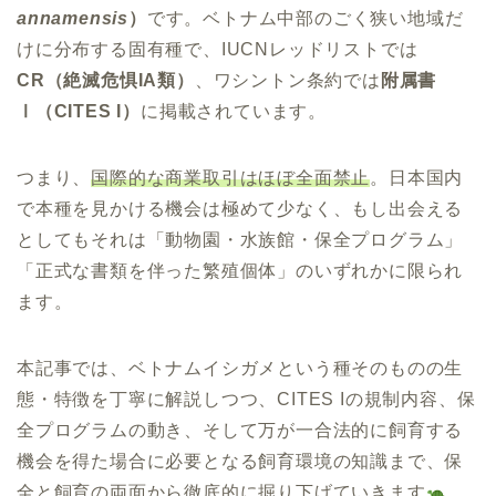
annamensis
）
です。ベトナム中部のごく狭い地域だ
けに分布する固有種で、IUCNレッドリストでは
CR（絶滅危惧IA類）
、ワシントン条約では
附属書
Ⅰ（CITES I）
に掲載されています。
つまり、
国際的な商業取引はほぼ全面禁止
。日本国内
で本種を見かける機会は極めて少なく、もし出会える
としてもそれは「動物園・水族館・保全プログラム」
「正式な書類を伴った繁殖個体」のいずれかに限られ
ます。
本記事では、ベトナムイシガメという種そのものの生
態・特徴を丁寧に解説しつつ、CITES Iの規制内容、保
全プログラムの動き、そして万が一合法的に飼育する
機会を得た場合に必要となる飼育環境の知識まで、保
全と飼育の両面から徹底的に掘り下げていきます