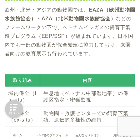
欧州・北米・アジアの動物園では、
EAZA（欧州動物園
水族館協会）・AZA（北米動物園水族館協会）
などの
フレームワークの下で、ベトナムイシガメの飼育下繁
殖プログラム（EEP/SSP）が組まれています。日本国
内でも一部の動物園が保全繁殖に協力しており、来園
者向けの教育展示も行われています。
取り組み
内容
域内保全（i
生息地（ベトナム中部湿地帯）の保
n-situ）
護区指定・密猟監視
域外保全
動物園・救護センターでの飼育下繁
目次へ
（ex-situ）
殖、遺伝的多様性の維持
押収個体の
密輸ルートで押収された個体の引き
ホーム
ぺぺ君のプロフィール
色んなカメレオン
お問い合わせ
救護
取り・健康回復・再導入