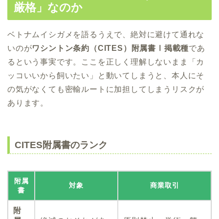
厳格」なのか
ベトナムイシガメを語るうえで、絶対に避けて通れな
いのが
ワシントン条約（CITES）附属書Ⅰ掲載種
であ
るという事実です。ここを正しく理解しないまま「カ
ッコいいから飼いたい」と動いてしまうと、本人にそ
の気がなくても密輸ルートに加担してしまうリスクが
あります。
CITES附属書のランク
附属
対象
商業取引
書
附