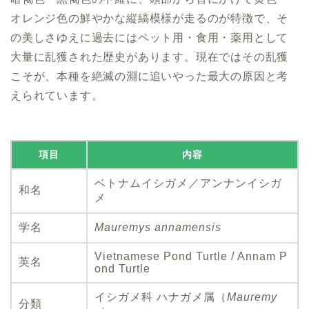
オレンジ色の鮮やかな縦縞模様が走るのが特徴で、そ
の美しさゆえに過去にはペット用・食用・薬用として
大量に乱獲された歴史があります。現在ではその乱獲
こそが、本種を絶滅の淵に追いやった最大の原因と考
えられています。
項目
内容
ベトナムイシガメ／アンナンイシガ
和名
メ
学名
Mauremys annamensis
Vietnamese Pond Turtle / Annam P
英名
ond Turtle
イシガメ科 ハナガメ属（
Mauremy
分類