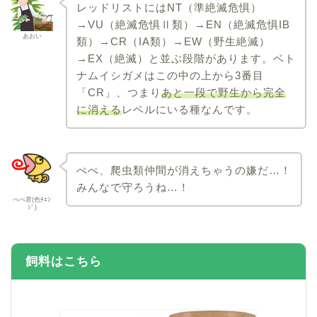
レッドリストにはNT（準絶滅危惧）
→VU（絶滅危惧Ⅱ類）→EN（絶滅危惧IB
あおい
類）→CR（IA類）→EW（野生絶滅）
→EX（絶滅）と並ぶ段階があります。ベト
ナムイシガメはこの中の上から3番目
「CR」、つまり
あと一段で野生から完全
に消える
レベルにいる種なんです。
ぺぺ、爬虫類仲間が消えちゃうの嫌だ…！
みんなで守ろうね…！
ぺぺ君(色ﾁｪﾝ
ｼﾞ)
飼料はこちら