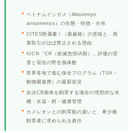
ベトナムイシガメ（
Mauremys
annamensis
）の生態・特徴・分布
CITES附属書Ⅰ（最厳格）の意味と、商
業取引がほぼ禁止される理由
IUCN「CR（絶滅危惧IA類）」評価の背
景と現在の野生個体数
世界各地で進む保全プログラム（TSA・
動物園連携）の最新状況
合法CB個体を飼育する場合の理想的な水
槽・水温・餌・健康管理
カメレオンとの飼育観の違いと、希少種
飼育者に求められる責任