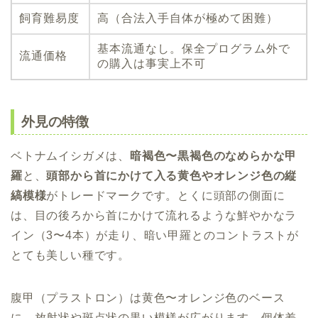
飼育難易度
高（合法入手自体が極めて困難）
基本流通なし。保全プログラム外で
流通価格
の購入は事実上不可
外見の特徴
ベトナムイシガメは、
暗褐色〜黒褐色のなめらかな甲
羅
と、
頭部から首にかけて入る黄色やオレンジ色の縦
縞模様
がトレードマークです。とくに頭部の側面に
は、目の後ろから首にかけて流れるような鮮やかなラ
イン（3〜4本）が走り、暗い甲羅とのコントラストが
とても美しい種です。
腹甲（プラストロン）は黄色〜オレンジ色のベース
に、放射状や斑点状の黒い模様が広がります。個体差