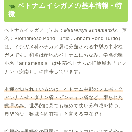
ベトナムイシガメの基本情報・特
徴
ベトナムイシガメ（学名：
Mauremys annamensis
、英
名：Vietnamese Pond Turtle / Annam Pond Turtle）
は、イシガメ科ハナガメ属に分類される中型の半水棲
ガメです。和名は産地のベトナムにちなみ、学名の種
小名「annamensis」は中部ベトナムの旧地域名「アン
ナン（安南）」に由来しています。
本種が知られているのは、ベトナム中部のフエ省・ク
アンナム省・ダナン省・ビンディン省など、限られた
数県のみ
。世界的に見ても極めて狭い分布域を持つ、
典型的な「狭域性固有種」と言える存在です。
暗褐色〜黒褐色の甲羅に、頭部から首にかけて黄色〜