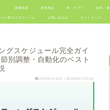
ン
基礎知識
飼育用品
餌・サプリ
病気・
ぺぺ君のプロフィール
お問い合わせ
サイトマップ
ングスケジュール完全ガイ
季節別調整・自動化のベスト
説
2026年5月18日
/
2026年7月13日