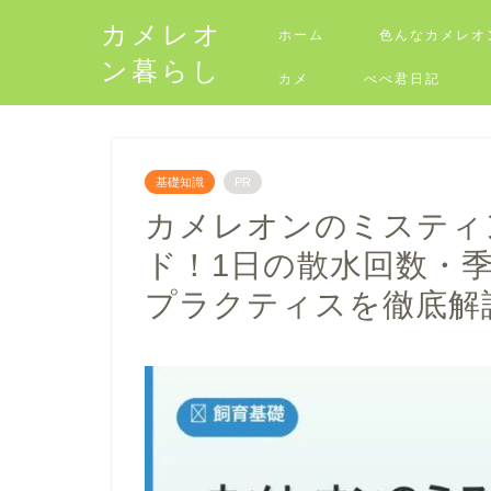
カメレオ
ホーム
色んなカメレオ
ン暮らし
カメ
ぺぺ君日記
基礎知識
PR
カメレオンのミスティ
ド！1日の散水回数・
プラクティスを徹底解