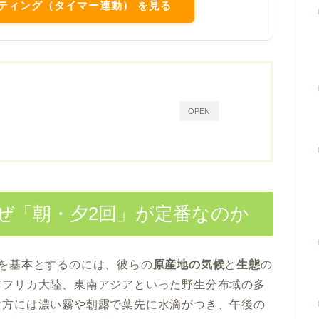
スティング（タイマー連動） を見る
OPEN
ぜ「朝・夕2回」が定番なのか
を基本とするのには、彼らの
原産地の気候
と
生態
の
アフリカ大陸、東南アジアといった野生分布域の多
け方には濃い霧や朝露で葉先に水滴がつき、午後の