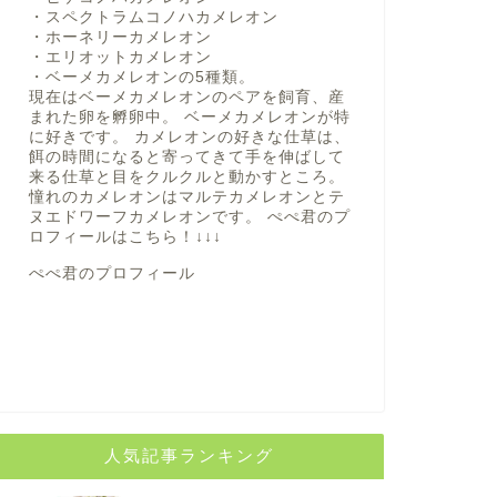
・スペクトラムコノハカメレオン
・ホーネリーカメレオン
・エリオットカメレオン
・ベーメカメレオンの5種類。
現在はベーメカメレオンのペアを飼育、産
まれた卵を孵卵中。 ベーメカメレオンが特
に好きです。 カメレオンの好きな仕草は、
餌の時間になると寄ってきて手を伸ばして
来る仕草と目をクルクルと動かすところ。
憧れのカメレオンはマルテカメレオンとテ
ヌエドワーフカメレオンです。 ぺぺ君のプ
ロフィールは
こちら！
↓↓↓
ぺぺ君のプロフィール
人気記事ランキング