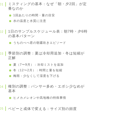
ミスティングの基本：なぜ「朝・夕2回」が定
番なのか
1回あたりの時間・量の目安
水の温度と水質に注意
1日のサンプルスケジュール表：朝7時・夕6時
の基本パターン
うちのぺぺ君の朝霧吹きエピソード
季節別の調整：夏は冷却用追加・冬は短縮が
正解
夏（7〜9月）：冷却ミストを追加
冬（12〜2月）：時間と量を短縮
梅雨：少なくして湿度を下げる
種別の調整：パンサー多め・エボシ少なめが
基本
ヒメカメレオンや高地種の特殊事情
ベビーと成体で変える：サイズ別の頻度