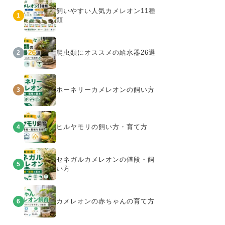
飼いやすい人気カメレオン11種
1
類
爬虫類にオススメの給水器26選
2
ホーネリーカメレオンの飼い方
3
ヒルヤモリの飼い方・育て方
4
セネガルカメレオンの値段・飼
5
い方
カメレオンの赤ちゃんの育て方
6