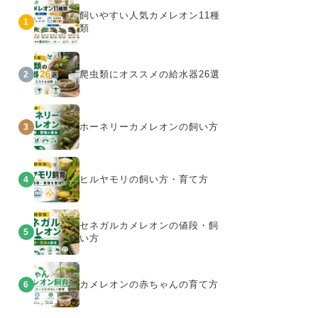
飼いやすい人気カメレオン11種
1
類
爬虫類にオススメの給水器26選
2
ホーネリーカメレオンの飼い方
3
ヒルヤモリの飼い方・育て方
4
セネガルカメレオンの値段・飼
5
い方
カメレオンの赤ちゃんの育て方
6