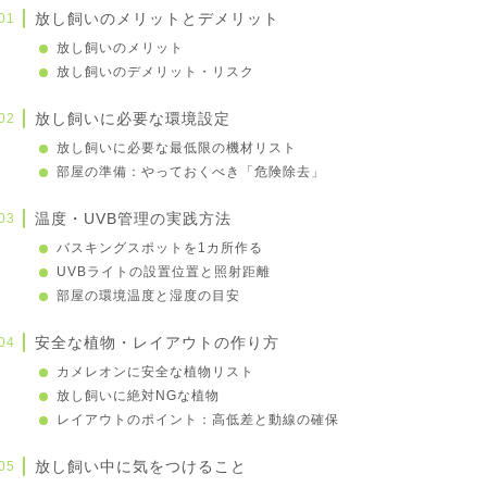
放し飼いのメリットとデメリット
放し飼いのメリット
放し飼いのデメリット・リスク
放し飼いに必要な環境設定
放し飼いに必要な最低限の機材リスト
部屋の準備：やっておくべき「危険除去」
温度・UVB管理の実践方法
バスキングスポットを1カ所作る
UVBライトの設置位置と照射距離
部屋の環境温度と湿度の目安
安全な植物・レイアウトの作り方
カメレオンに安全な植物リスト
放し飼いに絶対NGな植物
レイアウトのポイント：高低差と動線の確保
放し飼い中に気をつけること