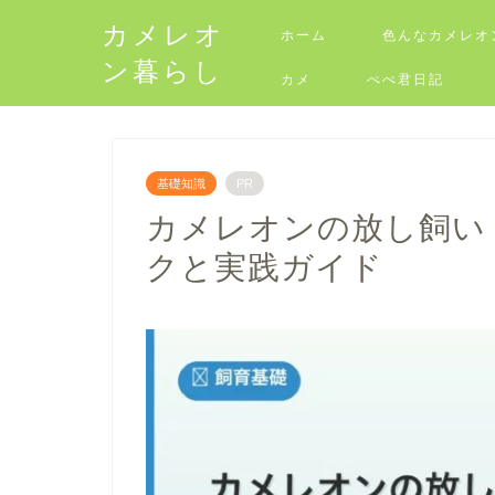
カメレオ
ホーム
色んなカメレオ
ン暮らし
カメ
ぺぺ君日記
基礎知識
PR
カメレオンの放し飼い
クと実践ガイド