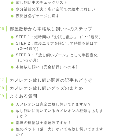
放し飼い中のチェックリスト
水分補給の工夫：広い空間での給水は難しい
夜間は必ずケージに戻す
部屋散歩から本格放し飼いへのステップ
STEP 1：短時間の「お試し散歩」（1〜2週間）
STEP 2：散歩エリアを限定して時間を延ばす
（2〜4週間）
STEP 3：「放し飼いゾーン」として半固定化
（1〜2か月）
本格放し飼い（完全移行）への条件
カメレオン放し飼い関連の記事もどうぞ
カメレオン放し飼いグッズのまとめ
よくある質問
カメレオンは完全に放し飼いできますか？
放し飼いに向いているカメレオンの種類はありま
すか？
部屋の植物は全部危険ですか？
他のペット（猫・犬）がいても放し飼いできます
か？