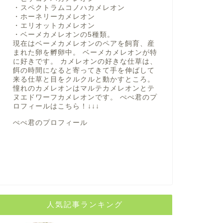
・スペクトラムコノハカメレオン
・ホーネリーカメレオン
・エリオットカメレオン
・ベーメカメレオンの5種類。
現在はベーメカメレオンのペアを飼育、産
まれた卵を孵卵中。 ベーメカメレオンが特
に好きです。 カメレオンの好きな仕草は、
餌の時間になると寄ってきて手を伸ばして
来る仕草と目をクルクルと動かすところ。
憧れのカメレオンはマルテカメレオンとテ
ヌエドワーフカメレオンです。 ぺぺ君のプ
ロフィールは
こちら！
↓↓↓
ぺぺ君のプロフィール
人気記事ランキング