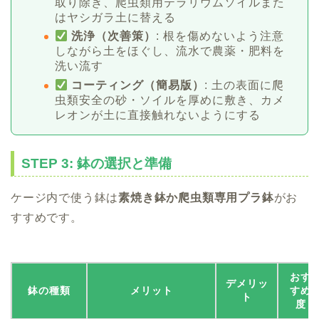
取り除き、爬虫類用テラリウムソイルまた
はヤシガラ土に替える
洗浄（次善策）
: 根を傷めないよう注意
しながら土をほぐし、流水で農薬・肥料を
洗い流す
コーティング（簡易版）
: 土の表面に爬
虫類安全の砂・ソイルを厚めに敷き、カメ
レオンが土に直接触れないようにする
STEP 3: 鉢の選択と準備
ケージ内で使う鉢は
素焼き鉢か爬虫類専用プラ鉢
がお
すすめです。
おす
デメリッ
鉢の種類
メリット
すめ
ト
度