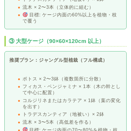
流木 × 2〜3本（立体的に組む）
目標: ケージ内面の60%以上を植物・枝
で覆う
③ 大型ケージ（90×60×120cm 以上）
推奨プラン：ジャングル型植栽（フル構成）
ポトス × 2〜3鉢（複数箇所に分散）
フィカス・ベンジャミナ × 1本（木の幹とし
て中心に配置）
コルジリネまたはカラテア × 1鉢（葉の変化
を出す）
トラデスカンティア（地被い）× 2鉢
流木 × 3〜5本（高低差を作る）
目標: ケージ内面の70〜80%を植物・枝