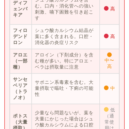
ディフ
む。口内・消化管への強い
ェンバ
高
刺激、嚥下困難を引き起こ
キア
す
フィロ
シュウ酸カルシウム結晶が
デンド
葉に多く含まれる。口腔・
高
ロン
消化器の炎症リスク
アロエ
アロイン（下剤成分）を含
中〜
（一部
む種が多い。特にアロエ・
高
種）
ベラは摂取量に注意
サンセ
サポニン系毒素を含む。大
ベリア
量摂取で嘔吐・下痢の可能
中
（トラ
性
ノオ）
低
少量なら問題ないが、葉を
ポトス
（通
大量にかじった場合はシュ
（大量
常使
ウ酸カルシウムによる口腔
摂取）
用は