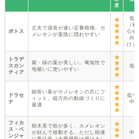
度
低
（初
丈夫で成長が速い定番植物。カ
ポトス
心者
メレオンが葉陰に隠れやすい
向
け）
トラデ
紫・緑の葉が美しい。匍匐性で
スカン
低
地被いに使いやすい
ティア
細長い葉がカメレオンの爪にフ
ドラセ
低〜
ィット。縦方向の動線づくりに
ナ
中
最適
フィカ
樹木系で枝が多く、カメレオン
ス・ベ
が好んで移動する。ただし樹液
中
ンジャ
に要注意（大量摂取は避ける）