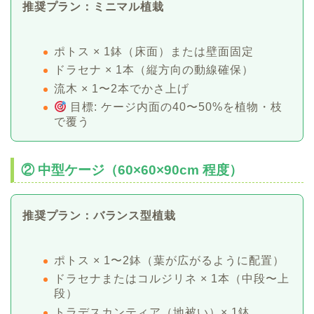
推奨プラン：ミニマル植栽
ポトス × 1鉢（床面）または壁面固定
ドラセナ × 1本（縦方向の動線確保）
流木 × 1〜2本でかさ上げ
目標: ケージ内面の40〜50%を植物・枝
で覆う
② 中型ケージ（60×60×90cm 程度）
推奨プラン：バランス型植栽
ポトス × 1〜2鉢（葉が広がるように配置）
ドラセナまたはコルジリネ × 1本（中段〜上
段）
トラデスカンティア（地被い）× 1鉢