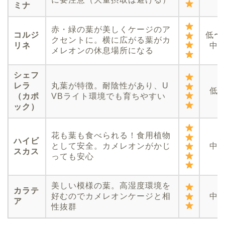
ミナ
赤・緑の葉が美しくケージのア
コルジ
低〜
クセントに。横に広がる葉がカ
リネ
中
メレオンの休息場所になる
シェフ
レラ
丸葉が特徴。耐陰性があり、U
低
（カポ
VBライト環境でも育ちやすい
ック）
花も葉も食べられる！食用植物
ハイビ
として安全。カメレオンがかじ
中
スカス
っても安心
美しい模様の葉。高湿度環境を
カラテ
好むのでカメレオンケージと相
中
ア
性抜群