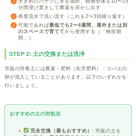
大きめのバケツに水を溜め、植物全体を10〜15
分間浸け置きして農薬を溶かし出す
再度流水で洗い流す（これを2〜3回繰り返す）
可能であれば
最低でも2〜4週間、屋外または別
のスペースで育てて
から使用する（「検疫期
間」）
STEP 2: 土の交換または洗浄
市販の培養土には農薬・肥料（化学肥料）・コバエの
卵が混入していることがあります。以下のいずれかを
行いましょう。
おすすめの土の対処法
完全交換（最もおすすめ）
: 市販の土を