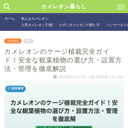
カメレオン暮らし
ホーム
色んなカメレオン
人気カメレオン11種
エボシカメレオンの飼い方
パンサーカメ
基礎知識
PR
カメレオンのケージ植栽完全ガイ
ド！安全な観葉植物の選び方・設置方
法・管理を徹底解説
2026年5月17日
/
2026年7月13日