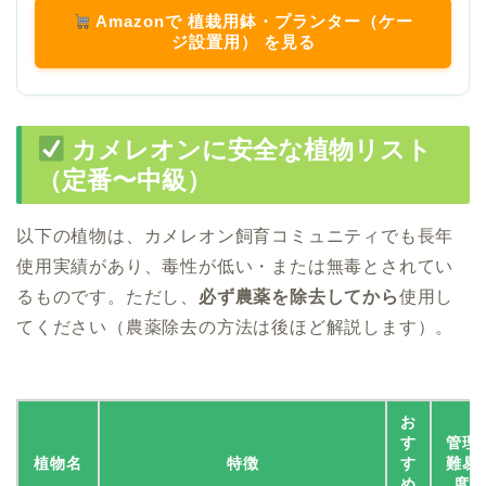
Amazonで 植栽用鉢・プランター（ケー
ジ設置用） を見る
カメレオンに安全な植物リスト
（定番〜中級）
以下の植物は、カメレオン飼育コミュニティでも長年
使用実績があり、毒性が低い・または無毒とされてい
るものです。ただし、
必ず農薬を除去してから
使用し
てください（農薬除去の方法は後ほど解説します）。
お
す
管理
植物名
特徴
す
難易
め
度