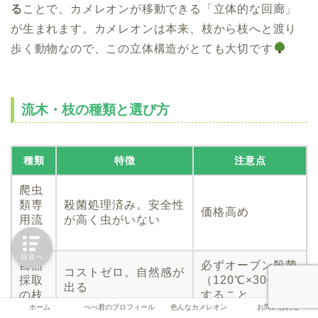
る
ことで、カメレオンが移動できる「立体的な回廊」
が生まれます。カメレオンは本来、枝から枝へと渡り
歩く動物なので、この立体構造がとても大切です
流木・枝の種類と選び方
種類
特徴
注意点
爬虫
類専
殺菌処理済み。安全性
価格高め
用流
が高く虫がいない
木
目次へ
自然
必ずオーブン殺菌
コストゼロ。自然感が
採取
（120℃×30分）
出る
の枝
すること
ホーム
ぺぺ君のプロフィール
色んなカメレオン
お問い合わせ