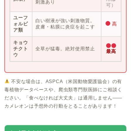
刺激あり
可）
ユーフ
白い樹液が強い刺激物質。
ォルビ
高
皮膚・粘膜に炎症を起こす
ア類
キョウ
チクト
全草が猛毒。絶対使用禁止
最高
ウ
不安な場合は、ASPCA（米国動物愛護協会）の有
毒植物データベースや、爬虫類専門獣医師にご相談く
ださい。「食べなければ大丈夫」は通用しません——
カメレオンは予想外の行動をとることがあります！