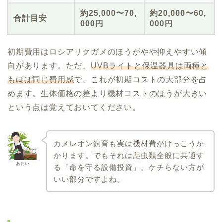
約25,000〜70,
約20,000〜60,
合計目安
000円
000円
初期費用はロシアリクガメのほうがやや抑えやすい傾
向があります。ただ、
UVBライトと保温器具は両種と
もほぼ同じ費用感
で、これが初期コストの大部分を占
めます。生体価格の差より機材コストのほうが大きい
という点は覚えておいてください。
カメレオン飼育も実は機材費がけっこうか
かります。でもそれは爬虫類全般に共通す
あおい
る「命を守る設備投資」。ケチらない方が
いい部分ですよね。