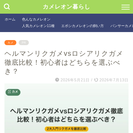
カメレオン暮らし
ホーム
色んなカメレオン
人気カメレオン11種
エボシカメレオンの飼い方
パンサーカメ
カメ
PR
ヘルマンリクガメvsロシアリクガメ
徹底比較！初心者はどちらを選ぶべ
き？
2026年5月21日
/
2026年7月13日