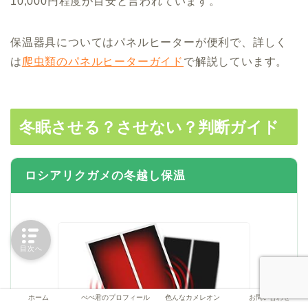
10,000円程度が目安と言われています。
保温器具についてはパネルヒーターが便利で、詳しく
は
爬虫類のパネルヒーターガイド
で解説しています。
冬眠させる？させない？判断ガイド
ロシアリクガメの冬越し保温
目次へ
ホーム
ぺぺ君のプロフィール
色んなカメレオン
お問い合わせ