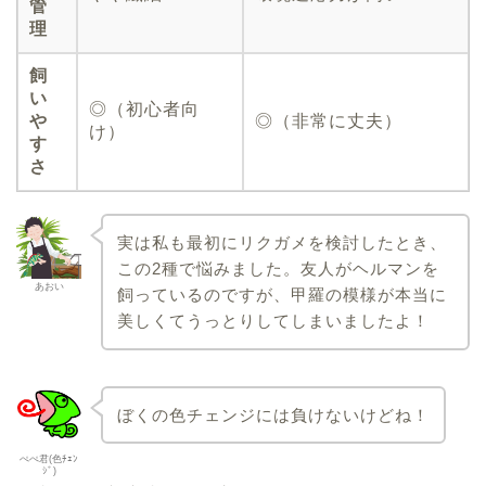
管
理
飼
い
◎（初心者向
や
◎（非常に丈夫）
け）
す
さ
実は私も最初にリクガメを検討したとき、
この2種で悩みました。友人がヘルマンを
あおい
飼っているのですが、甲羅の模様が本当に
美しくてうっとりしてしまいましたよ！
ぼくの色チェンジには負けないけどね！
ぺぺ君(色ﾁｪﾝ
ｼﾞ)