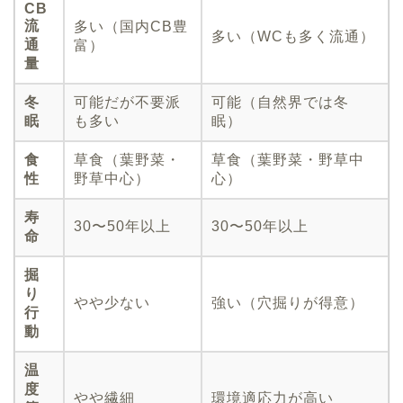
CB
流
多い（国内CB豊
多い（WCも多く流通）
通
富）
量
冬
可能だが不要派
可能（自然界では冬
眠
も多い
眠）
食
草食（葉野菜・
草食（葉野菜・野草中
性
野草中心）
心）
寿
30〜50年以上
30〜50年以上
命
掘
り
やや少ない
強い（穴掘りが得意）
行
動
温
度
やや繊細
環境適応力が高い