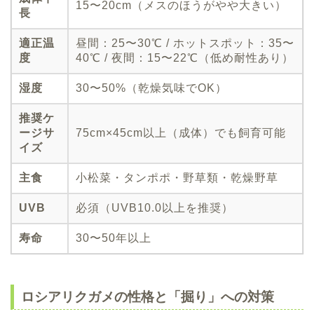
15〜20cm（メスのほうがやや大きい）
長
適正温
昼間：25〜30℃ / ホットスポット：35〜
度
40℃ / 夜間：15〜22℃（低め耐性あり）
湿度
30〜50%（乾燥気味でOK）
推奨ケ
ージサ
75cm×45cm以上（成体）でも飼育可能
イズ
主食
小松菜・タンポポ・野草類・乾燥野草
UVB
必須（UVB10.0以上を推奨）
寿命
30〜50年以上
ロシアリクガメの性格と「掘り」への対策