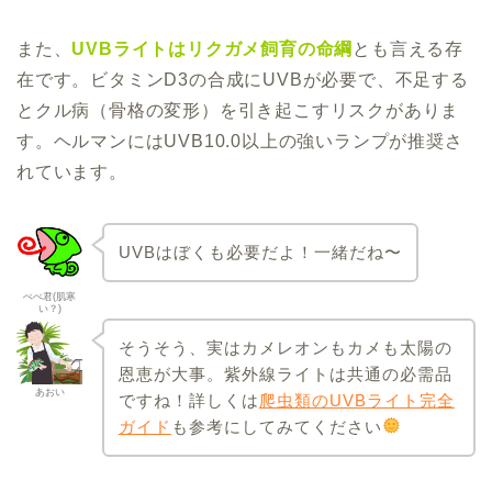
また、
UVBライトはリクガメ飼育の命綱
とも言える存
在です。ビタミンD3の合成にUVBが必要で、不足する
とクル病（骨格の変形）を引き起こすリスクがありま
す。ヘルマンにはUVB10.0以上の強いランプが推奨さ
れています。
UVBはぼくも必要だよ！一緒だね〜
ぺぺ君(肌寒
い？)
そうそう、実はカメレオンもカメも太陽の
恩恵が大事。紫外線ライトは共通の必需品
あおい
ですね！詳しくは
爬虫類のUVBライト完全
ガイド
も参考にしてみてください