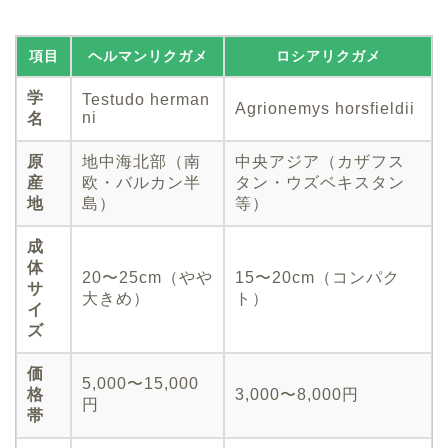
項目
ヘルマンリクガメ
ロシアリクガメ
学
Testudo herman
Agrionemys horsfieldii
ni
名
原
地中海北部（南
中央アジア（カザフス
産
欧・バルカン半
タン・ウズベキスタン
地
島）
等）
成
体
20〜25cm（やや
15〜20cm（コンパク
サ
大きめ）
ト）
イ
ズ
価
5,000〜15,000
格
3,000〜8,000円
円
帯