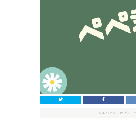
※本ページにはプロモ