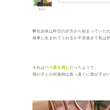
あおい
孵化自体は昨日の夕方から始まっていた
無事に生まれてくれるか不安過ぎて私は
それは
ペペ君も同じ
だったようで、
我が子との対面時は真っ直ぐに我が子が