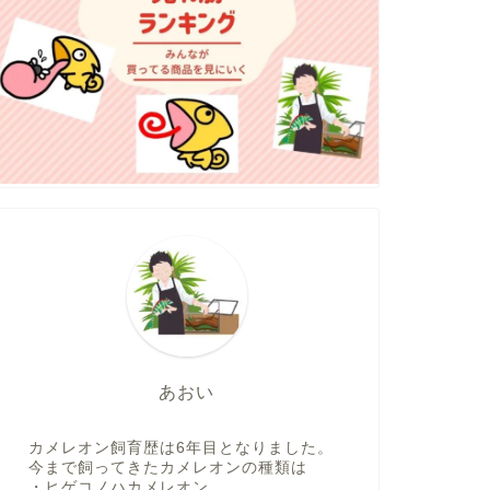
あおい
カメレオン飼育歴は6年目となりました。
今まで飼ってきたカメレオンの種類は
・ヒゲコノハカメレオン