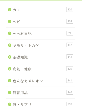
カメ
120
ヘビ
124
ぺぺ君日記
21
ヤモリ・トカゲ
147
基礎知識
142
病気・健康
120
色んなカメレオン
141
飼育用品
146
餌・サプリ
118