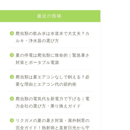
最近の投稿
爬虫類の飲み水は水道水で大丈夫？カ
ルキ・浄水器の選び方
夏の停電は爬虫類に致命的｜緊急暑さ
対策とポータブル電源
爬虫類は夏エアコンなしで飼える？必
要な理由とエアコン代の節約術
爬虫類の電気代を新電力で下げる｜電
力会社の選び方・乗り換えガイド
リクガメの夏の暑さ対策・屋外飼育の
完全ガイド！熱射病と直射日光から守