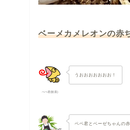
ベーメカメレオンの赤
うおおおおおおお！
ぺぺ君(歓喜)
ペペ君とベーゼちゃんの