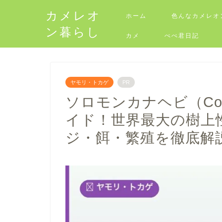
カメレオ
ホーム
色んなカメレオ
ン暮らし
カメ
ぺぺ君日記
ヤモリ・トカゲ
PR
ソロモンカナヘビ（Coru
イド！世界最大の樹上
ジ・餌・繁殖を徹底解