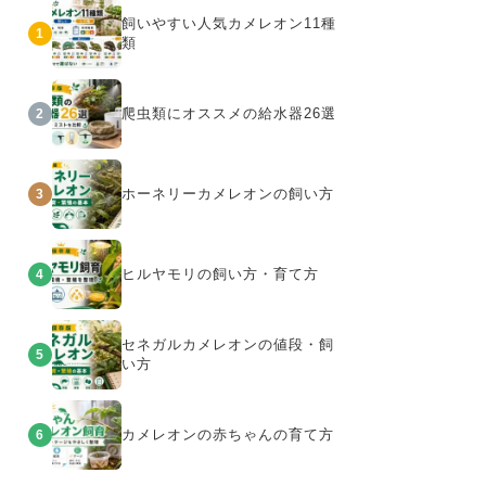
飼いやすい人気カメレオン11種
1
類
爬虫類にオススメの給水器26選
2
ホーネリーカメレオンの飼い方
3
ヒルヤモリの飼い方・育て方
4
セネガルカメレオンの値段・飼
5
い方
カメレオンの赤ちゃんの育て方
6