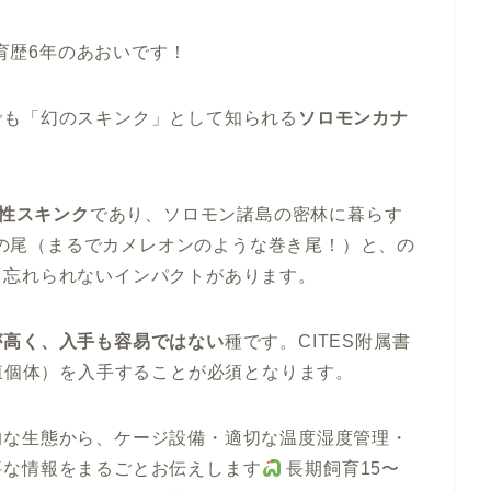
育歴6年のあおいです！
でも「幻のスキンク」として知られる
ソロモンカナ
性スキンク
であり、ソロモン諸島の密林に暮らす
の尾（まるでカメレオンのような巻き尾！）と、の
ら忘れられないインパクトがあります。
が高く、入手も容易ではない
種です。CITES附属書
繁殖個体）を入手することが必須となります。
的な生態から、ケージ設備・適切な温度湿度管理・
要な情報をまるごとお伝えします
長期飼育15〜