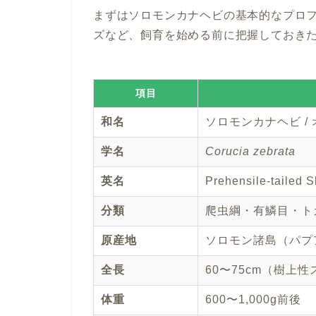
まずはソロモンカナヘビの基本的なプロ
ズなど、飼育を始める前に把握しておき
項目
和名
ソロモンカナヘビ /
学名
Corucia zebrata
英名
Prehensile-tailed S
分類
爬虫綱・有鱗目・ト
原産地
ソロモン諸島（パプ
全長
60〜75cm（樹上
体重
600〜1,000g前後