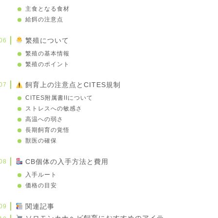
主食となる食材
給餌の注意点
繁殖について
繁殖の基本情報
繁殖のポイント
飼育上の注意点とCITES規制
CITES附属書IIについて
ストレスへの敏感さ
高温への弱さ
長期飼育の覚悟
獣医の確保
CB個体の入手方法と費用
入手ルート
価格の目安
関連記事