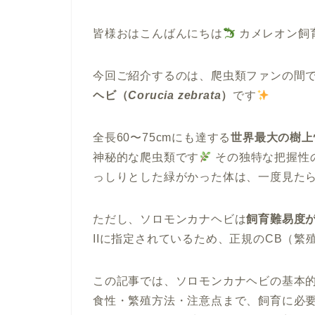
皆様おはこんばんにちは
カメレオン飼
今回ご紹介するのは、爬虫類ファンの間
ヘビ（
Corucia zebrata
）
です
全長60〜75cmにも達する
世界最大の樹上
神秘的な爬虫類です
その独特な把握性
っしりとした緑がかった体は、一度見た
ただし、ソロモンカナヘビは
飼育難易度
IIに指定されているため、正規のCB（
この記事では、ソロモンカナヘビの基本
食性・繁殖方法・注意点まで、飼育に必