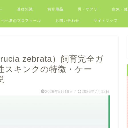
ン
基礎知識
飼育用品
餌・サプリ
病気・
ぺぺ君のプロフィール
お問い合わせ
サイトマップ
cia zebrata）飼育完全ガ
性スキンクの特徴・ケー
説
2026年5月16日
/
2026年7月13日