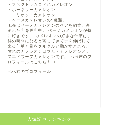
・スペクトラムコノハカメレオン
・ホーネリーカメレオン
・エリオットカメレオン
・ベーメカメレオンの5種類。
現在はベーメカメレオンのペアを飼育、産
まれた卵を孵卵中。 ベーメカメレオンが特
に好きです。 カメレオンの好きな仕草は、
餌の時間になると寄ってきて手を伸ばして
来る仕草と目をクルクルと動かすところ。
憧れのカメレオンはマルテカメレオンとテ
ヌエドワーフカメレオンです。 ぺぺ君のプ
ロフィールは
こちら！
↓↓↓
ぺぺ君のプロフィール
人気記事ランキング