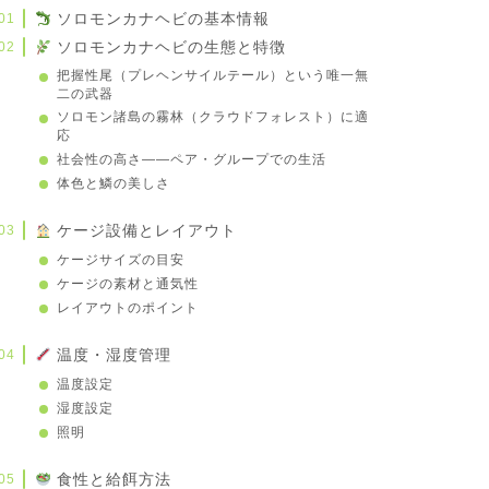
ソロモンカナヘビの基本情報
ソロモンカナヘビの生態と特徴
把握性尾（プレヘンサイルテール）という唯一無
二の武器
ソロモン諸島の霧林（クラウドフォレスト）に適
応
社会性の高さ——ペア・グループでの生活
体色と鱗の美しさ
ケージ設備とレイアウト
ケージサイズの目安
ケージの素材と通気性
レイアウトのポイント
温度・湿度管理
温度設定
湿度設定
照明
食性と給餌方法