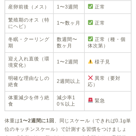
産卵前後（メス）
1〜3週間
正常
繁殖期のオス（特
1〜数ヶ月
正常
にヘビ）
冬眠・クーリング
数週間〜
正常（種・個
期
数ヶ月
体次第）
迎え入れ直後（環
1〜2週間
様子見
境変化）
明確な理由なしの
異常（要対
2週間以上
絶食
応）
体重減少を伴う絶
減少率1
緊急
食
0％以上
体重は
1〜2週間に1回
、同じスケール（できれば0.1g単
位のキッチンスケール）で計測する習慣をつけましょ