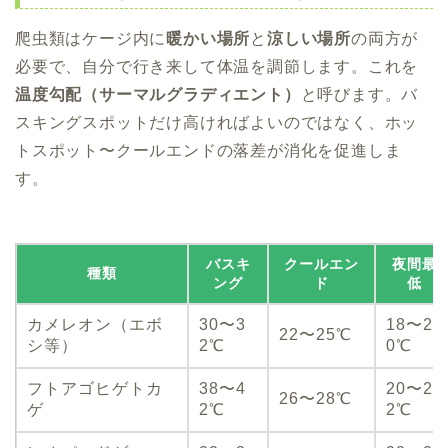
爬虫類はケージ内に
暖かい場所
と
涼しい場所
の両方が
必要で、自分で行き来して体温を調節します。これを
温度勾配（サーマルグラディエント）
と呼びます。バ
スキングスポットだけ高ければよいのではなく、ホッ
トスポット〜クールエンドの落差が消化を促進しま
す。
バスキ
クールエン
夜間最
種類
ング
ド
低
カメレオン（エボ
30〜3
18〜2
22〜25℃
シ等）
2℃
0℃
フトアゴヒゲトカ
38〜4
20〜2
26〜28℃
ゲ
2℃
2℃