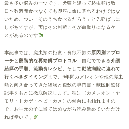
最も多い悩みの一つです。犬猫と違って爬虫類は数
日〜数週間食べなくても即座に命に関わるわけではな
いため、つい「そのうち食べるだろう」と先延ばしに
しがちですが、実はその判断こそが命取りになるケー
スがあるのです
本記事では、爬虫類の拒食・食欲不振の
原因別アプロ
ーチ
と
段階的な再給餌プロトコル
、自宅でできる
介護
給餌の手順
、
流動食レシピ
、そして
動物病院に連れて
行くべきタイミング
まで、6年間カメレオンや他の爬虫
類と向き合ってきた経験と複数の専門書・獣医師監修
記事をもとに徹底解説します。種別（カメレオン・ヤ
モリ・トカゲ・ヘビ・カメ）の傾向にも触れますの
で、お手元の子に当てはめながら読み進めていただけ
れば幸いです