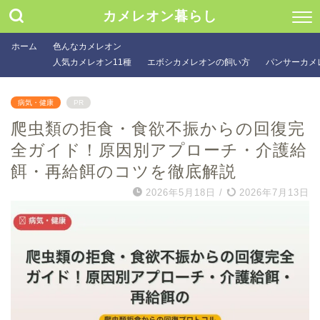
カメレオン暮らし
ホーム
色んなカメレオン
人気カメレオン11種
エボシカメレオンの飼い方
パンサーカメ
病気・健康
PR
爬虫類の拒食・食欲不振からの回復完
全ガイド！原因別アプローチ・介護給
餌・再給餌のコツを徹底解説
2026年5月18日
/
2026年7月13日