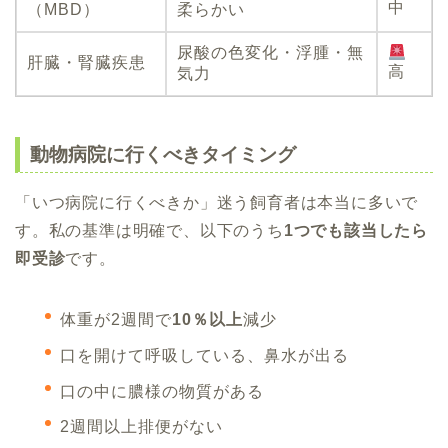
中
（MBD）
柔らかい
尿酸の色変化・浮腫・無
肝臓・腎臓疾患
高
気力
動物病院に行くべきタイミング
「いつ病院に行くべきか」迷う飼育者は本当に多いで
す。私の基準は明確で、以下のうち
1つでも該当したら
即受診
です。
体重が2週間で
10％以上
減少
口を開けて呼吸している、鼻水が出る
口の中に膿様の物質がある
2週間以上排便がない