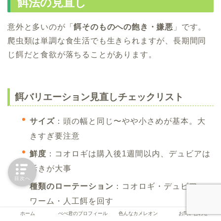
餌法の見直し
意外と多いのが「
餌そのものへの飽き・嫌悪
」です。
爬虫類は単調な食生活でも生きられますが、長期間同
じ餌だと食欲が落ちることがあります。
餌バリエーション見直しチェックリスト
サイズ
：頭の幅と同じ〜やや小さめが基本。大
きすぎ要注意
鮮度
：コオロギは購入後1週間以内、デュビアは
活きが大事
目次へ
種類のローテーション
：コオロギ・デュビア・
ワーム・人工餌を回す
ホーム
ぺぺ君のプロフィール
色んなカメレオン
お問い合わせ
動きの強弱
：ピンセットでわざと動かす／逆に