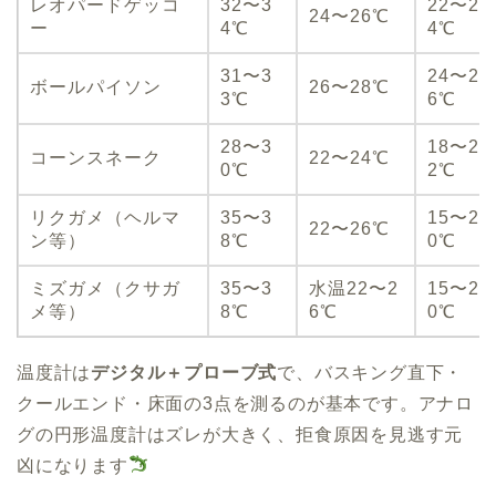
レオパードゲッコ
32〜3
22〜2
24〜26℃
ー
4℃
4℃
31〜3
24〜2
ボールパイソン
26〜28℃
3℃
6℃
28〜3
18〜2
コーンスネーク
22〜24℃
0℃
2℃
リクガメ（ヘルマ
35〜3
15〜2
22〜26℃
ン等）
8℃
0℃
ミズガメ（クサガ
35〜3
水温22〜2
15〜2
メ等）
8℃
6℃
0℃
温度計は
デジタル＋プローブ式
で、バスキング直下・
クールエンド・床面の3点を測るのが基本です。アナロ
グの円形温度計はズレが大きく、拒食原因を見逃す元
凶になります