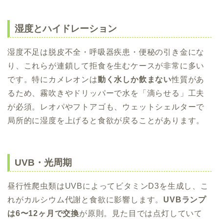
湿度とハイドレーション
湿度不足は脱皮不全・呼吸器疾患・便秘の引き金にな
り、これらが連鎖して拒食を生むケースが非常に多い
です。特にカメレオンは
動く水しか飲まない
性質があ
るため、霧吹きやドリッパーで水を「滴らせる」工夫
が必須。レオパやフトアゴも、ウェットシェルターで
局所的に湿度を上げると食欲が戻ることがあります。
UVB・光周期
昼行性爬虫類はUVBによってビタミンD3を生成し、こ
れがカルシウム代謝と食欲に影響します。
UVBランプ
は6〜12ヶ月で交換
が原則。見た目では点灯していて