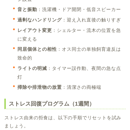
音と振動
：洗濯機・ドア開閉・低音スピーカー
過剰なハンドリング
：迎え入れ直後の触りすぎ
レイアウト変更
：シェルター・流木の位置を急
に変える
同居個体との相性
：オス同士の単独飼育違反は
致命的
ライトの明滅
：タイマー誤作動、夜間の急な点
灯
掃除や排泄物の放置
：清潔さの両極端
ストレス回復プログラム（1週間）
ストレス由来の拒食は、以下の手順でリセットを試み
ましょう。