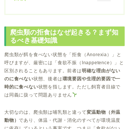
爬虫類の拒食はなぜ起きる？まず知
るべき基礎知識
爬虫類が餌を食べない状態を「拒食（Anorexia）」と
呼びますが、厳密には「食欲不振（Inappetence）」と
区別されることもあります。前者は
明確な理由がない
のに食べない
状態、後者は
環境要因や生理的要因で一
時的に食べない
状態を指します。ただし飼育者目線で
は同義に扱って問題ありません
大切なのは、爬虫類は哺乳類と違って
変温動物（外温
動物）
であり、体温・代謝・消化のすべてが環境温度
に依存しているという事実です。つまり「食欲がない