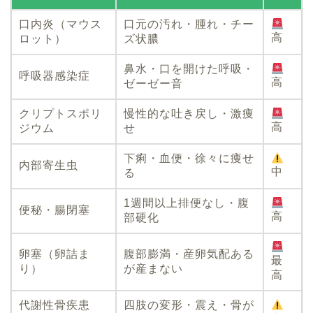
口内炎（マウス
口元の汚れ・腫れ・チー
高
ロット）
ズ状膿
鼻水・口を開けた呼吸・
呼吸器感染症
高
ゼーゼー音
クリプトスポリ
慢性的な吐き戻し・激痩
高
ジウム
せ
下痢・血便・徐々に痩せ
内部寄生虫
中
る
1週間以上排便なし・腹
便秘・腸閉塞
高
部硬化
卵塞（卵詰ま
腹部膨満・産卵気配ある
最
り）
が産まない
高
代謝性骨疾患
四肢の変形・震え・骨が