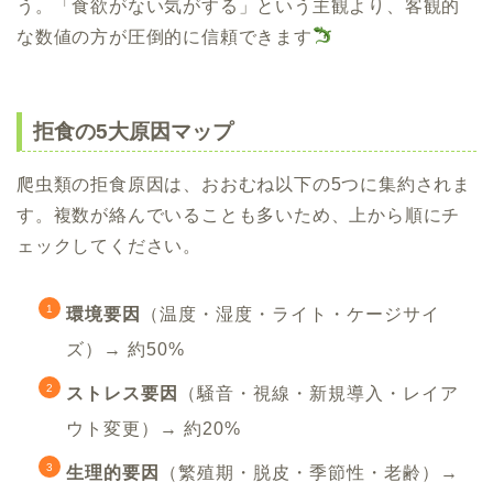
う。「食欲がない気がする」という主観より、客観的
な数値の方が圧倒的に信頼できます
拒食の5大原因マップ
爬虫類の拒食原因は、おおむね以下の5つに集約されま
す。複数が絡んでいることも多いため、上から順にチ
ェックしてください。
環境要因
（温度・湿度・ライト・ケージサイ
ズ）→ 約50%
ストレス要因
（騒音・視線・新規導入・レイア
ウト変更）→ 約20%
生理的要因
（繁殖期・脱皮・季節性・老齢）→