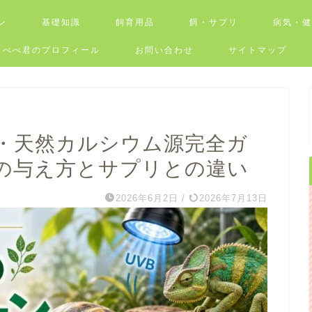
ン
基礎知識
飼育用品
餌・サプリ
病気・
ぺぺ君のプロフィール
お問い合わせ
サイトマップ
・天然カルシウム源完全ガ
の与え方とサプリとの違い
2026年6月2日
/
2026年7月13日