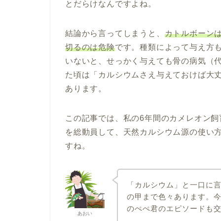
とだらけなんですよね。
結論から言ってしまうと、
カトルボーン
切るのは危険
です。種類によって与え方も
いないと、せっかく与えても骨の病気（
た頃は「カルシウムさえ与えておけば大
あります。
この記事では、私の6年間のカメレオン
を総動員して、天然カルシウム源の使い
すね。
「カルシウム」と一口に
の甲まで色々あります。
のぺぺ君のエピソードも
あおい