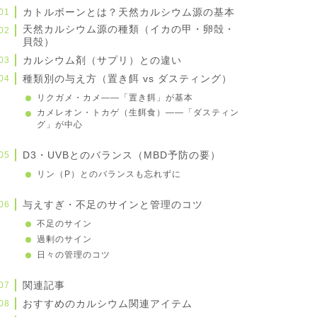
カトルボーンとは？天然カルシウム源の基本
天然カルシウム源の種類（イカの甲・卵殻・
貝殻）
カルシウム剤（サプリ）との違い
種類別の与え方（置き餌 vs ダスティング）
リクガメ・カメ——「置き餌」が基本
カメレオン・トカゲ（生餌食）——「ダスティン
グ」が中心
D3・UVBとのバランス（MBD予防の要）
リン（P）とのバランスも忘れずに
与えすぎ・不足のサインと管理のコツ
不足のサイン
過剰のサイン
日々の管理のコツ
関連記事
おすすめのカルシウム関連アイテム