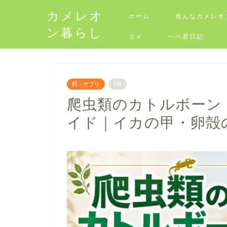
カメレオ
ホーム
色んなカメレオ
ン暮らし
カメ
ぺぺ君日記
餌・サプリ
PR
爬虫類のカトルボーン
イド｜イカの甲・卵殻