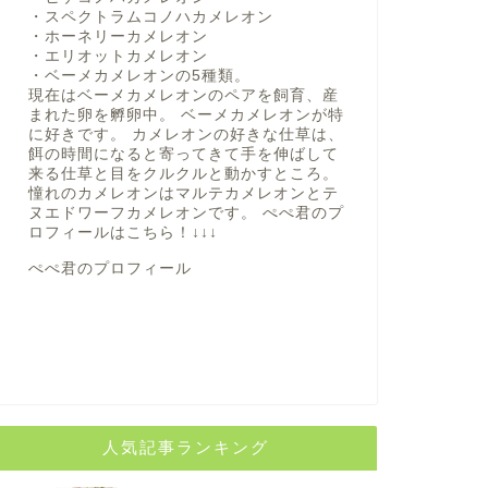
・スペクトラムコノハカメレオン
・ホーネリーカメレオン
・エリオットカメレオン
・ベーメカメレオンの5種類。
現在はベーメカメレオンのペアを飼育、産
まれた卵を孵卵中。 ベーメカメレオンが特
に好きです。 カメレオンの好きな仕草は、
餌の時間になると寄ってきて手を伸ばして
来る仕草と目をクルクルと動かすところ。
憧れのカメレオンはマルテカメレオンとテ
ヌエドワーフカメレオンです。 ぺぺ君のプ
ロフィールは
こちら！
↓↓↓
ぺぺ君のプロフィール
人気記事ランキング