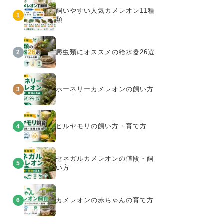
飼いやすい人気カメレオン11種
1
類
爬虫類にオススメの給水器26選
2
ホーネリーカメレオンの飼い方
3
ヒルヤモリの飼い方・育て方
4
セネガルカメレオンの値段・飼
5
い方
カメレオンの赤ちゃんの育て方
6