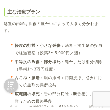
主な治療プラン
処置の内容は損傷の度合いによって大きく分かれま
す。
軽度の打撲・小さな裂傷
：消毒＋抗生剤の投与
で経過観察（投薬3〜5,000円／週）
中等度の裂傷・部分壊死
：縫合または部分切除
（手術1〜3万円程度）
舌こぶ・膿瘍
：膿の排出＋切開洗浄、必要に応
じて抗生剤の局所投与
目次へ
広範囲の壊死
：舌の部分切除（断舌術）。命を
救うための最終手段
ホーム
ぺぺ君のプロフィール
色んなカメレオン
お問い合わせ