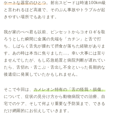
ケートな器官のひとつ
。射出スピードは時速100km級
と言われるほど高速で、そのぶん事故やトラブルが起
きやすい場所でもあります。
我が家のぺぺ君も以前、ピンセットからコオロギを取
ろうとした瞬間に金属の先端を「カチン」と舌で打
ち、しばらく舌先が腫れて摂食が落ちた経験がありま
す。あの時は本当に焦りました…。幸い大事には至り
ませんでしたが、もし応急処置と病院判断が遅れてい
たら、舌切れ・舌こぶ・舌出し不全といった長期的な
後遺症に発展していたかもしれません。
そこで今回は、
カメレオン特有の「舌の怪我・損傷」
について、症状の見分け方から動物病院での治療、自
宅でのケア、そして何より重要な予防策まで、できる
だけ網羅的にお伝えしていきます。