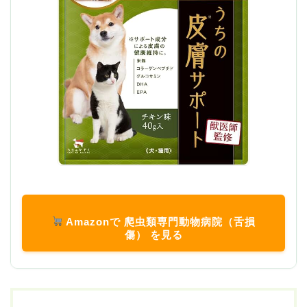
Amazonで 爬虫類専門動物病院（舌損
傷） を見る