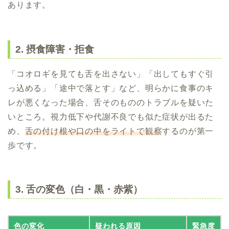
あります。
2. 摂食障害・拒食
「コオロギを見ても舌を出さない」「出してもすぐ引
っ込める」「途中で落とす」など、明らかに食事のキ
レが悪くなった場合、舌そのもののトラブルを疑いた
いところ。視力低下や代謝不良でも似た症状が出るた
め、
舌の付け根や口の中をライトで観察
するのが第一
歩です。
3. 舌の変色（白・黒・赤紫）
色の変化
疑われる原因
緊急度