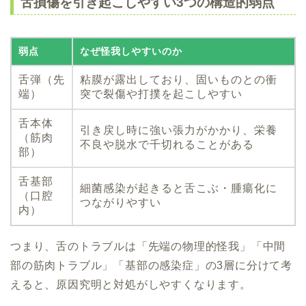
舌損傷を引き起こしやすい3つの構造的弱点
弱点
なぜ怪我しやすいのか
舌弾（先
粘膜が露出しており、固いものとの衝
端）
突で裂傷や打撲を起こしやすい
舌本体
引き戻し時に強い張力がかかり、栄養
（筋肉
不良や脱水で千切れることがある
部）
舌基部
細菌感染が起きると舌こぶ・腫瘍化に
（口腔
つながりやすい
内）
つまり、舌のトラブルは「先端の物理的怪我」「中間
部の筋肉トラブル」「基部の感染症」の3層に分けて考
えると、原因究明と対処がしやすくなります。