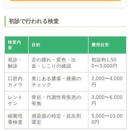
初診で行われる検査
検査内
目的
費用目安
容
視診・
舌の腫れ・変色・出
初診料1,50
触診
血・しこりの確認
0〜3,000円
口腔内
奥にある膿瘍・腫瘍の
2,000〜4,000
カメラ
チェック
円
レント
骨折・代謝性骨疾患の
3,000〜6,000
ゲン
有無
円
細菌培
感染源の特定・抗生剤
5,000〜10,00
養検査
選定
0円