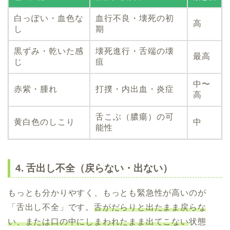
白っぽい・血色な
血行不良・壊死の初
高
し
期
黒ずみ・乾いた感
壊死進行・舌端の壊
最高
じ
疽
中〜
赤紫・腫れ
打撲・内出血・炎症
高
舌こぶ（膿瘍）の可
黄白色のしこり
中
能性
4. 舌出し不全（戻らない・出ない）
もっとも分かりやすく、もっとも緊急性が高いのが
「舌出し不全」です。
舌がだらりと出たまま戻らな
い、または口の中にしまわれたまま出てこない
状態