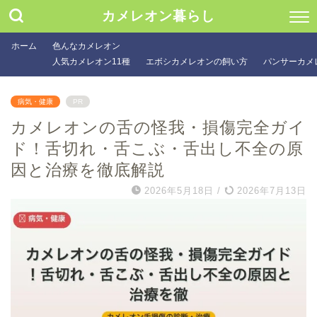
カメレオン暮らし
ホーム
色んなカメレオン
人気カメレオン11種
エボシカメレオンの飼い方
パンサーカメ
病気・健康
PR
カメレオンの舌の怪我・損傷完全ガイ
ド！舌切れ・舌こぶ・舌出し不全の原
因と治療を徹底解説
2026年5月18日
/
2026年7月13日