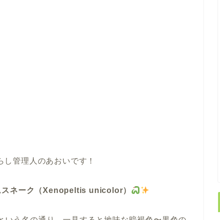
らし管理人のあおいです！
ネーク（Xenopeltis unicolor）
線」という名の通り、一見すると地味な暗褐色〜黒色の