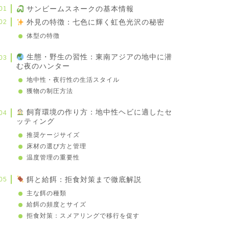
サンビームスネークの基本情報
外見の特徴：七色に輝く虹色光沢の秘密
体型の特徴
生態・野生の習性：東南アジアの地中に潜
む夜のハンター
地中性・夜行性の生活スタイル
獲物の制圧方法
飼育環境の作り方：地中性ヘビに適したセ
ッティング
推奨ケージサイズ
床材の選び方と管理
温度管理の重要性
餌と給餌：拒食対策まで徹底解説
主な餌の種類
給餌の頻度とサイズ
拒食対策：スメアリングで移行を促す