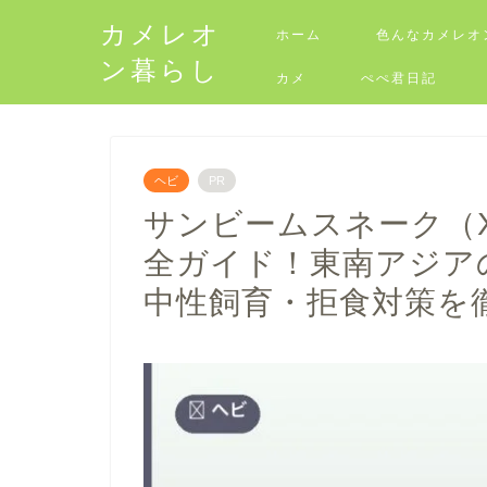
カメレオ
ホーム
色んなカメレオ
ン暮らし
カメ
ぺぺ君日記
ヘビ
PR
サンビームスネーク（Xenop
全ガイド！東南アジア
中性飼育・拒食対策を