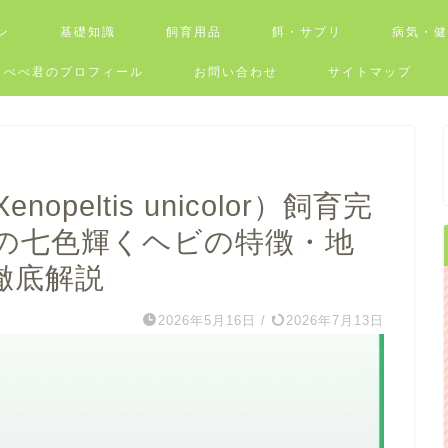
ン
基礎知識
飼育用品
餌・サプリ
病気・
ぺぺ君のプロフィール
お問い合わせ
サイトマップ
eltis unicolor）飼育完
の七色輝くヘビの特徴・地
徹底解説
2026年5月16日
/
2026年7月13日