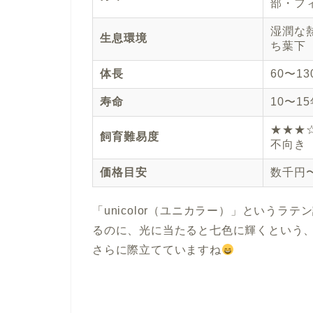
部・フ
湿潤な
生息環境
ち葉下
体長
60〜1
寿命
10〜1
★★★
飼育難易度
不向き
価格目安
数千円
「unicolor（ユニカラー）」という
るのに、光に当たると七色に輝くという
さらに際立てていますね