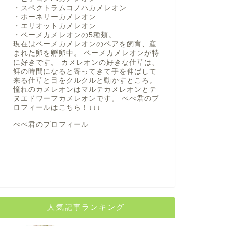
・スペクトラムコノハカメレオン
・ホーネリーカメレオン
・エリオットカメレオン
・ベーメカメレオンの5種類。
現在はベーメカメレオンのペアを飼育、産
まれた卵を孵卵中。 ベーメカメレオンが特
に好きです。 カメレオンの好きな仕草は、
餌の時間になると寄ってきて手を伸ばして
来る仕草と目をクルクルと動かすところ。
憧れのカメレオンはマルテカメレオンとテ
ヌエドワーフカメレオンです。 ぺぺ君のプ
ロフィールは
こちら！
↓↓↓
ぺぺ君のプロフィール
人気記事ランキング