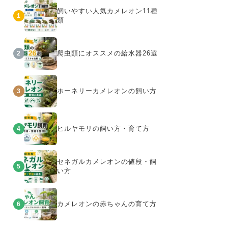
飼いやすい人気カメレオン11種
1
類
爬虫類にオススメの給水器26選
2
ホーネリーカメレオンの飼い方
3
ヒルヤモリの飼い方・育て方
4
セネガルカメレオンの値段・飼
5
い方
カメレオンの赤ちゃんの育て方
6