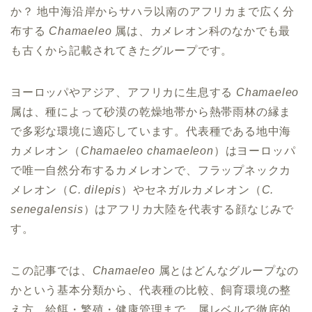
か？ 地中海沿岸からサハラ以南のアフリカまで広く分
布する
Chamaeleo
属は、カメレオン科のなかでも最
も古くから記載されてきたグループです。
ヨーロッパやアジア、アフリカに生息する
Chamaeleo
属は、種によって砂漠の乾燥地帯から熱帯雨林の縁ま
で多彩な環境に適応しています。代表種である地中海
カメレオン（
Chamaeleo chamaeleon
）はヨーロッパ
で唯一自然分布するカメレオンで、フラップネックカ
メレオン（
C. dilepis
）やセネガルカメレオン（
C.
senegalensis
）はアフリカ大陸を代表する顔なじみで
す。
この記事では、
Chamaeleo
属とはどんなグループなの
かという基本分類から、代表種の比較、飼育環境の整
え方、給餌・繁殖・健康管理まで、属レベルで徹底的