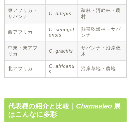
東アフリカ・
疎林・河畔林・農
C. dilepis
サバンナ
村
熱帯乾燥林・サバ
C. senegal
西アフリカ
ensis
ンナ
中東・東アフ
サバンナ・沿岸低
C. gracilis
リカ
木
C. africanu
北アフリカ
沿岸草地・農地
s
代表種の紹介と比較｜
Chamaeleo
属
はこんなに多彩