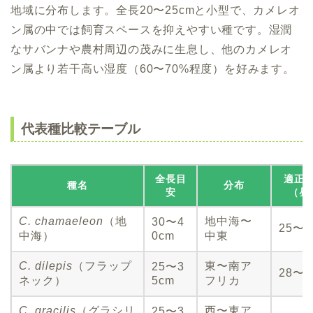
地域に分布します。全長20〜25cmと小型で、カメレオ
ン属の中では飼育スペースを抑えやすい種です。湿潤
なサバンナや農村周辺の茂みに生息し、他のカメレオ
ン属より若干高い湿度（60〜70%程度）を好みます。
代表種比較テーブル
全長目
適正
種名
分布
安
（昼
C. chamaeleon
（地
地中海〜
30〜4
25〜2
中海）
0cm
中東
C. dilepis
（フラップ
東〜南ア
25〜3
28〜3
ネック）
5cm
フリカ
C. gracilis
（グラシリ
西〜東ア
25〜3