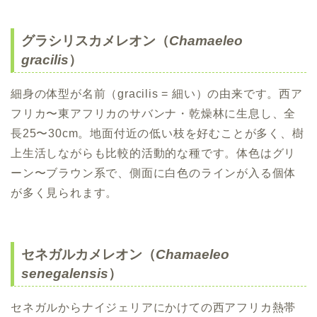
グラシリスカメレオン（
Chamaeleo
gracilis
）
細身の体型が名前（gracilis = 細い）の由来です。西ア
フリカ〜東アフリカのサバンナ・乾燥林に生息し、全
長25〜30cm。地面付近の低い枝を好むことが多く、樹
上生活しながらも比較的活動的な種です。体色はグリ
ーン〜ブラウン系で、側面に白色のラインが入る個体
が多く見られます。
セネガルカメレオン（
Chamaeleo
senegalensis
）
セネガルからナイジェリアにかけての西アフリカ熱帯