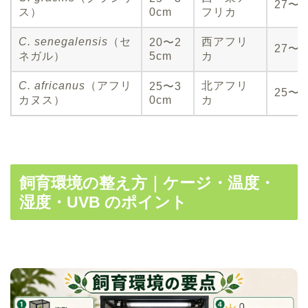
27〜3
ス）
0cm
フリカ
C. senegalensis
（セ
西アフリ
20〜2
27〜3
ネガル）
5cm
カ
C. africanus
（アフリ
北アフリ
25〜3
25〜2
カヌス）
0cm
カ
飼育環境の整え方｜ケージ・温度・
湿度・UVB のポイント