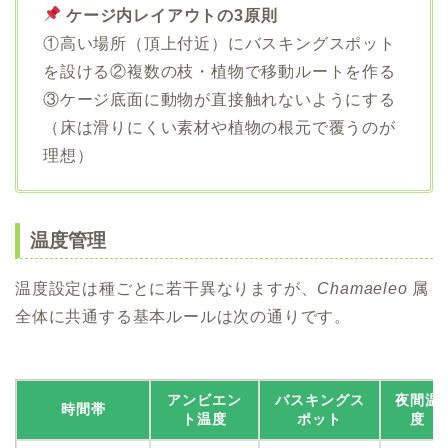
ケージ内レイアウトの3原則
①高い場所（頂上付近）にバスキングスポット
を設ける②複数の枝・植物で移動ルートを作る
③ケージ底面に動物が直接触れないようにする
（床は滑りにくい素材や植物の根元で覆うのが
理想）
温度管理
温度設定は種ごとに若干異なりますが、
Chamaeleo
属
全体に共通する基本ルールは次の通りです。
アンビエン
バスキングス
夜間温
時間帯
ト温度
ポット
度