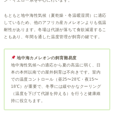
ン・イエロー系を中心に行います。
もともと地中海性気候（夏乾燥・冬温暖湿潤）に適応
しているため、他のアフリカ産カメレオンよりも低温
耐性があります。冬場は代謝が落ちて食欲減退するこ
ともあり、年間を通した温度管理が飼育の鍵です。
地中海カメレオンの飼育難易度
地中海性気候への適応から夏の高温に弱く、日
本の本州以南での屋外飼育は不向きです。室内
での温度コントロール（昼25〜28℃・夜15〜
18℃）が重要で、冬季には緩やかなクーリング
（温度を下げて代謝を抑える）を行うと健康維
持に役立ちます。