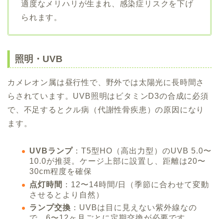
適度なメリハリが生まれ、感染症リスクを下げ
られます。
照明・UVB
カメレオン属は昼行性で、野外では太陽光に長時間さ
らされています。UVB照明はビタミンD3の合成に必須
で、不足するとクル病（代謝性骨疾患）の原因になり
ます。
UVBランプ
：T5型HO（高出力型）のUVB 5.0〜
10.0が推奨。ケージ上部に設置し、距離は20〜
30cm程度を確保
点灯時間
：12〜14時間/日（季節に合わせて変動
させるとより自然）
ランプ交換
：UVBは目に見えない紫外線なの
で、6〜12ヶ月ごとに定期交換が必要です