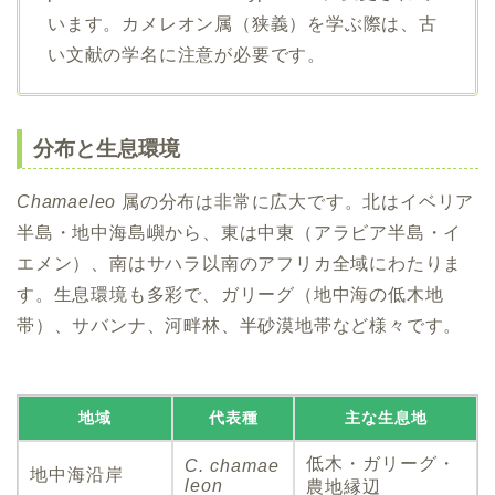
います。カメレオン属（狭義）を学ぶ際は、古
い文献の学名に注意が必要です。
分布と生息環境
Chamaeleo
属の分布は非常に広大です。北はイベリア
半島・地中海島嶼から、東は中東（アラビア半島・イ
エメン）、南はサハラ以南のアフリカ全域にわたりま
す。生息環境も多彩で、ガリーグ（地中海の低木地
帯）、サバンナ、河畔林、半砂漠地帯など様々です。
地域
代表種
主な生息地
低木・ガリーグ・
C. chamae
地中海沿岸
leon
農地縁辺