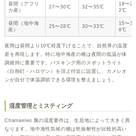
昼間（アフリ
18〜2
27〜30℃
32〜35℃
カ産）
2℃
昼間（地中海
15〜1
25〜28℃
30〜33℃
産）
8℃
夜間は昼間より10℃程度下げることで、自然界の温度
差を再現します。特に地中海産の種は夜間の低温が体
調維持に重要です。バスキング用のスポットライト
（白熱灯・ハロゲン）を頂上付近に設置し、カメレオ
ンが自分で体温調節できる環境を整えましょう。
湿度管理とミスティング
Chamaeleo 属の湿度要件は、生息地によって大きく異
なります。地中海性気候の種は乾燥耐性が比較的高い