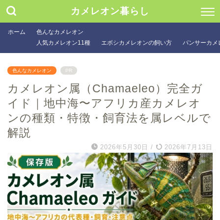
カメレオン暮らし
ホーム
色んなカメレオン
人気カメレオン11種
エボシカメレオンの飼い方
パンサーカメ
色んなカメレオン
PR
カメレオン属（Chamaeleo）完全ガ
イド｜地中海〜アフリカ産カメレオ
ンの種類・特徴・飼育法を属レベルで
解説
2026年5月30日
/
2026年7月13日