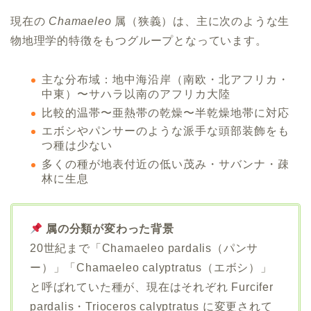
現在の
Chamaeleo
属（狭義）は、主に次のような生
物地理学的特徴をもつグループとなっています。
主な分布域：地中海沿岸（南欧・北アフリカ・
中東）〜サハラ以南のアフリカ大陸
比較的温帯〜亜熱帯の乾燥〜半乾燥地帯に対応
エボシやパンサーのような派手な頭部装飾をも
つ種は少ない
多くの種が地表付近の低い茂み・サバンナ・疎
林に生息
属の分類が変わった背景
20世紀まで「Chamaeleo pardalis（パンサ
ー）」「Chamaeleo calyptratus（エボシ）」
と呼ばれていた種が、現在はそれぞれ Furcifer
pardalis・Trioceros calyptratus に変更されて