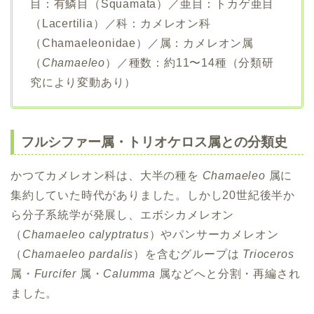
目：有鱗目（Squamata）／亜目：トカゲ亜目
（Lacertilia）／科：カメレオン科
（Chamaeleonidae）／属：カメレオン属
（
Chamaeleo
）／種数：約11〜14種（分類研
究により変動あり）
フルシファー属・トリオケロス属との分類史
かつてカメレオン科は、大半の種を
Chamaeleo
属に
集約していた時代がありました。しかし20世紀後半か
ら分子系統学が発展し、エボシカメレオン
（
Chamaeleo calyptratus
）やパンサーカメレオン
（
Chamaeleo pardalis
）を含むグループは
Trioceros
属・
Furcifer
属・
Calumma
属などへと分割・再編され
ました。