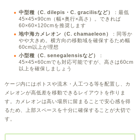
中型種（C. dilepis・C. gracilisなど）
：最低
45×45×90cm（幅×奥行×高さ）。できれば
60×60×120cmを推奨します
地中海カメレオン（C. chamaeleon）
：同等か
やや大きめ。横方向の移動域を確保するため幅
60cm以上が理想
小型種（C. senegalensisなど）
：
45×45×60cmでも対応可能ですが、高さは60cm
以上を確保しましょう
ケージ内にはポトスや流木・人工つる等を配置し、カ
メレオンが高低差を移動できるレイアウトを作りま
す。カメレオンは高い場所に留まることで安心感を得
るため、上部スペースを十分に確保することが大切で
す。