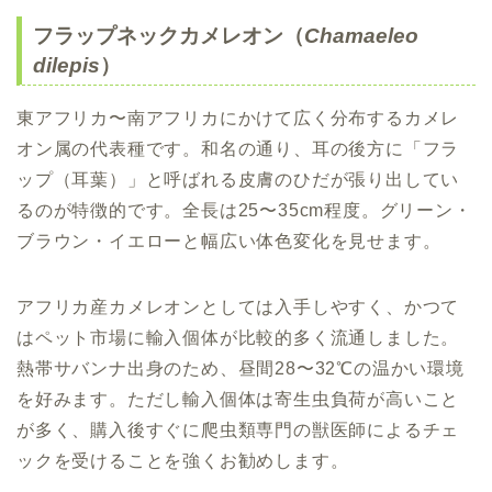
フラップネックカメレオン（
Chamaeleo
dilepis
）
東アフリカ〜南アフリカにかけて広く分布するカメレ
オン属の代表種です。和名の通り、耳の後方に「フラ
ップ（耳葉）」と呼ばれる皮膚のひだが張り出してい
るのが特徴的です。全長は25〜35cm程度。グリーン・
ブラウン・イエローと幅広い体色変化を見せます。
アフリカ産カメレオンとしては入手しやすく、かつて
はペット市場に輸入個体が比較的多く流通しました。
熱帯サバンナ出身のため、昼間28〜32℃の温かい環境
を好みます。ただし輸入個体は寄生虫負荷が高いこと
が多く、購入後すぐに爬虫類専門の獣医師によるチェ
ックを受けることを強くお勧めします。